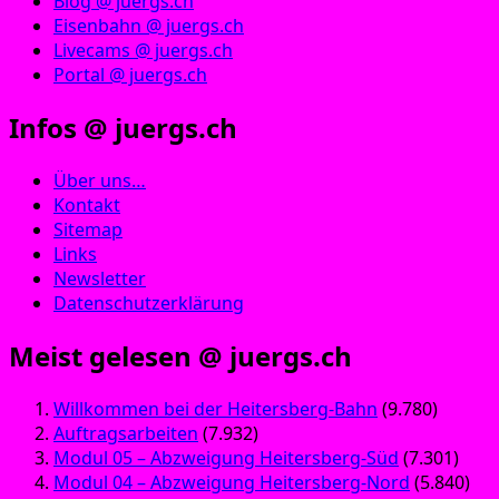
Blog @ juergs.ch
Eisenbahn @ juergs.ch
Livecams @ juergs.ch
Portal @ juergs.ch
Infos @ juergs.ch
Über uns…
Kontakt
Sitemap
Links
Newsletter
Datenschutzerklärung
Meist gelesen @ juergs.ch
Willkommen bei der Heitersberg-Bahn
(9.780)
Auftragsarbeiten
(7.932)
Modul 05 – Abzweigung Heitersberg-Süd
(7.301)
Modul 04 – Abzweigung Heitersberg-Nord
(5.840)