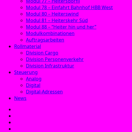
Modul 77 – Heitersdörfli
Modul 78 – Einfahrt Bahnhof HBB West
Modul 80 – Heiterswind
Modul 81 – Heiterskehr Süd
Modul 88 – “Heiter hin und her”
Modulkombinationen
Auftragsarbeiten
Rollmaterial
Division Cargo
Division Personenverkehr
Division Infrastruktur
Steuerung
Analog
Digital
Digital-Adressen
News
E‑Mail
Facebook
Instagram
YouTube