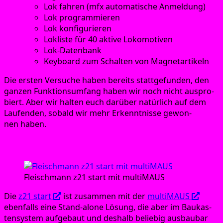
Lok fah­ren (mfx auto­ma­ti­sche Anmeldung)
Lok pro­gram­mie­ren
Lok kon­fi­gu­rie­ren
Loklis­te für 40 akti­ve Lokomotiven
Lok-Daten­bank
Key­board zum Schal­ten von Magnetartikeln
Die ers­ten Ver­su­che haben bereits statt­ge­fun­den, den
gan­zen Funk­ti­ons­um­fang haben wir noch nicht aus­pro­
biert. Aber wir hal­ten euch dar­über natür­lich auf dem
Lau­fen­den, sobald wir mehr Erkennt­nis­se gewon­
nen haben.
Fleischmann z21 start und multiMAUS
Fleisch­mann z21 start mit multiMAUS
Die
z21 start
ist zusam­men mit der
mul­ti­MAUS
eben­falls eine Stand-alo­ne Lösung, die aber im Bau­kas­
ten­sys­tem auf­ge­baut und des­halb belie­big aus­bau­bar