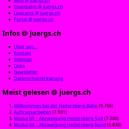
Blog @ juergs.ch
Eisenbahn @ juergs.ch
Livecams @ juergs.ch
Portal @ juergs.ch
Infos @ juergs.ch
Über uns…
Kontakt
Sitemap
Links
Newsletter
Datenschutzerklärung
Meist gelesen @ juergs.ch
Willkommen bei der Heitersberg-Bahn
(9.766)
Auftragsarbeiten
(7.931)
Modul 05 – Abzweigung Heitersberg-Süd
(7.300)
Modul 04 – Abzweigung Heitersberg-Nord
(5.838)