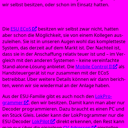
wir selbst besit­zen, oder schon im Ein­satz hatten.
ESU ECoS
Die
ESU ECoS
besit­zen wir selbst zwar nicht, hat­ten
aber schon die Mög­lich­keit, sie von einem Kol­le­gen aus­
zu­lei­hen. Sie ist in unse­ren Augen wohl das kom­plet­tes­te
Sys­tem, das der­zeit auf dem Markt ist. Der Nach­teil ist,
dass sie in der Anschaf­fung rela­tiv teu­er ist und – im Ver­
gleich mit den ande­ren Sys­te­men – kei­ne ver­ein­fach­te
Stand-alo­ne-Lösung anbie­tet. Die
Mobi­le Con­trol II
als
Hand­steu­er­ge­rät ist nur zusam­men mit der ECoS
betreib­bar. Über wei­te­re Details kön­nen wir dann berich­
ten, wenn wir sie wie­der­mal an der Anla­ge haben.
Aus der ESU-Fami­lie gibt es auch noch den
Lok­Pro­
gramm­er
, den wir besit­zen. Damit kann man aber nur
Deco­der pro­gram­mie­ren. Dazu braucht es einen PC und
ein Stück Gleis. Lei­der kann der Lok­Pro­gramm­er nur die
ESU-Deco­der
Lok­Pi­lot
direkt erken­nen, den Rest kann
man nur über die ein­zel­nen
CV-Adres­sen
einstellen.