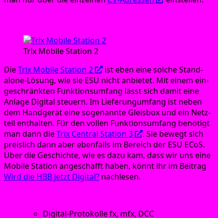
Trix Mobile Station 2
Trix Mobi­le Sta­ti­on 2
Die
Trix Mobi­le Sta­ti­on 2
ist eben eine sol­che Stand-
alo­ne-Lösung, wie sie ESU nicht anbie­tet. Mit einem ein­
ge­schränk­ten Funk­ti­ons­um­fang lässt sich damit eine
Anla­ge Digi­tal steu­ern. Im Lie­fe­rung­um­fang ist neben
dem Hand­ge­rät eine soge­nann­te Gleis­box und ein Netz­
teil ent­hal­ten. Für den vol­len Funk­ti­ons­um­fang benö­tigt
man dann die
Trix Cen­tral Sta­ti­on 3
. Sie bewegt sich
preis­lich dann aber eben­falls im Bereich der ESU ECoS.
Über die Geschich­te, wie es dazu kam, dass wir uns eine
Mobi­le Sta­ti­on ange­schafft haben, könnt ihr im Bei­trag
Wird die HBB jetzt Digi­tal?
nachlesen.
Funk­ti­ons­um­fang:
Digi­tal-Pro­to­kol­le fx, mfx, DCC