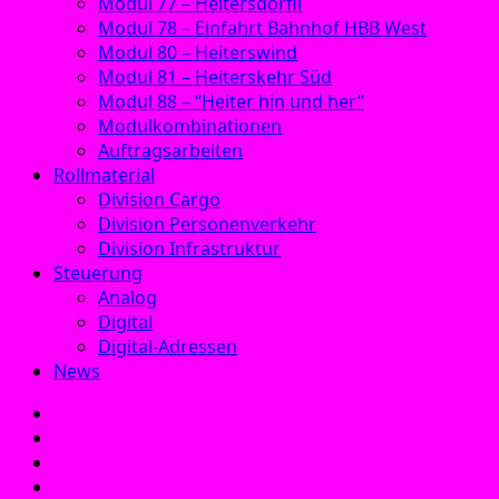
Modul 77 – Heitersdörfli
Modul 78 – Einfahrt Bahnhof HBB West
Modul 80 – Heiterswind
Modul 81 – Heiterskehr Süd
Modul 88 – “Heiter hin und her”
Modulkombinationen
Auftragsarbeiten
Rollmaterial
Division Cargo
Division Personenverkehr
Division Infrastruktur
Steuerung
Analog
Digital
Digital-Adressen
News
E‑Mail
Facebook
Instagram
YouTube