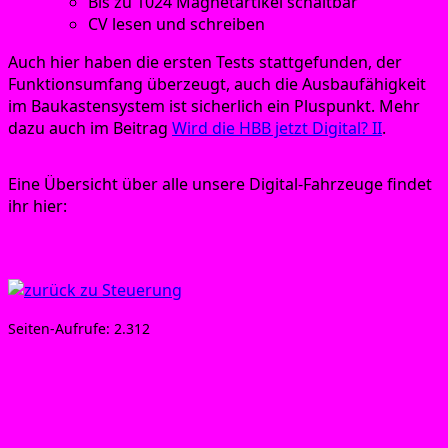
Bis zu 1024 Magnet­ar­ti­kel schaltbar
CV lesen und schreiben
Auch hier haben die ers­ten Tests statt­ge­fun­den, der
Funk­ti­ons­um­fang über­zeugt, auch die Aus­bau­fä­hig­keit
im Bau­kas­ten­sys­tem ist sicher­lich ein Plus­punkt. Mehr
dazu auch im Bei­trag
Wird die HBB jetzt Digi­tal? II
.
Eine Über­sicht über alle unse­re Digi­tal-Fahr­zeu­ge fin­det
ihr hier:
Digital-Adressen
Sei­ten-Auf­ru­fe:
2.312