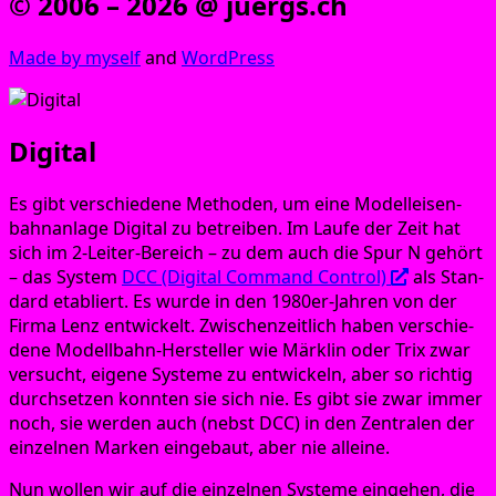
© 2006 – 2026 @ juergs.ch
Made by mys­elf
and
Word­Press
Digital
Es gibt ver­schie­de­ne Metho­den, um eine Modell­ei­sen­
bahn­an­la­ge Digi­tal zu betrei­ben. Im Lau­fe der Zeit hat
sich im 2‑Lei­ter-Bereich – zu dem auch die Spur N gehört
– das Sys­tem
DCC (Digi­tal Com­mand Con­trol)
als Stan­
dard eta­bliert. Es wur­de in den 1980er-Jah­ren von der
Fir­ma Lenz ent­wi­ckelt. Zwi­schen­zeit­lich haben ver­schie­
de­ne Modell­bahn-Her­stel­ler wie Märk­lin oder Trix zwar
ver­sucht, eige­ne Sys­te­me zu ent­wi­ckeln, aber so rich­tig
durch­set­zen konn­ten sie sich nie. Es gibt sie zwar immer
noch, sie wer­den auch (nebst DCC) in den Zen­tra­len der
ein­zel­nen Mar­ken ein­ge­baut, aber nie alleine.
Nun wol­len wir auf die ein­zel­nen Sys­te­me ein­ge­hen, die