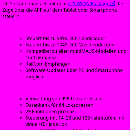
ist. So kann man z.B. mit dem
z21 WLAN Packa­ge
die
Züge über die APP auf dem Tablet oder Smart­phone
steuern.
Funk­ti­ons­um­fang z21 start:
Steu­ert bis zu 9999 DCC-Lokdecoder
Steu­ert bis zu 2048 DCC-Weichendecoder
Kom­pa­ti­bel zu allen mul­ti­MAUS-Model­len und
zur Lokmaus2
Rail­Com-Emp­fän­ger
Soft­ware-Updates über PC und Smart­phone
möglich
Funk­ti­ons­um­fang multiMAUS:
Ver­wal­tung von 9999 Lokadressen
Daten­bank für 64 Lokadressen
29 Funk­tio­nen pro Lok
Steue­rung mit 14, 28 und 128 Fahr­stu­fen, indi­
vi­du­ell für jede Lok