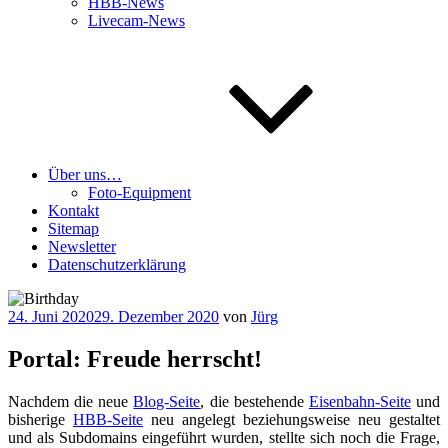
HBB-News
Livecam-News
Über uns…
Foto-Equipment
Kontakt
Sitemap
Newsletter
Datenschutzerklärung
Veröffentlicht
24. Juni 2020
29. Dezember 2020
von
Jürg
am
Portal: Freude herrscht!
Nach­dem die neue
Blog-Sei­te
, die bestehen­de
Eisen­bahn-Sei­te
und
bis­he­ri­ge
HBB-Sei­te
neu ange­legt bezie­hungs­wei­se neu gestal­tet
und als Sub­do­mains ein­ge­führt wur­den, stell­te sich noch die Fra­ge,