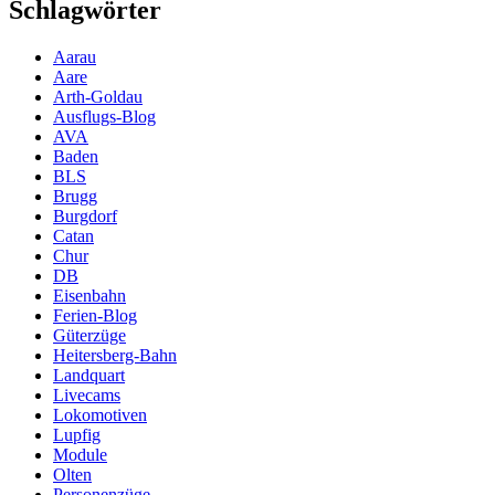
Schlagwörter
Aarau
Aare
Arth-Goldau
Ausflugs-Blog
AVA
Baden
BLS
Brugg
Burgdorf
Catan
Chur
DB
Eisenbahn
Ferien-Blog
Güterzüge
Heitersberg-Bahn
Landquart
Livecams
Lokomotiven
Lupfig
Module
Olten
Personenzüge