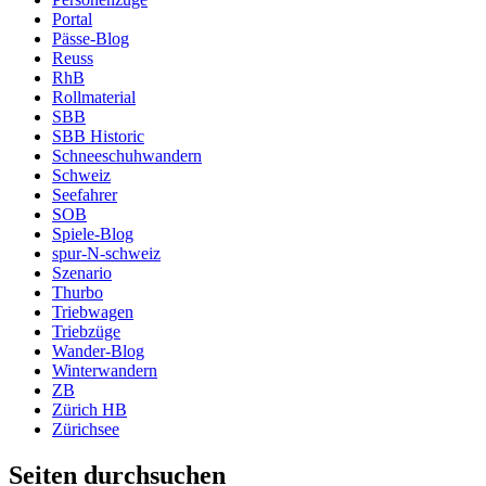
Portal
Pässe-Blog
Reuss
RhB
Rollmaterial
SBB
SBB Historic
Schneeschuhwandern
Schweiz
Seefahrer
SOB
Spiele-Blog
spur-N-schweiz
Szenario
Thurbo
Triebwagen
Triebzüge
Wander-Blog
Winterwandern
ZB
Zürich HB
Zürichsee
Seiten durchsuchen