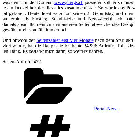
was denn mit der Domain
www.juergs.ch
pas­sie­ren soll. Also muss­
te ein Deckel her, der dies alles zusam­men­fass­te. So wur­de das Por­
tal gebo­ren. Heu­te fei­ert es schon sei­nen 2. Geburts­tag und dient
wei­ter­hin als Ein­stieg, Schnitt­stel­le und News-Por­tal. Ich hat­te
damals absicht­lich ein zu den ande­ren Sei­ten abwei­chen­des Design
gewählt und es gefällt immernoch.
Und obwohl der
Sei­ten­zäh­ler erst vier Mona­te
nach dem Start akti­
viert wur­de, hat die Haupt­sei­te bis heu­te 34.906 Auf­ru­fe. Toll, vie­
len Dank. Es bestärkt mich dar­in, so weiterzufahren.
Sei­ten-Auf­ru­fe:
472
Kategorien
Portal-News
Schlagwörter