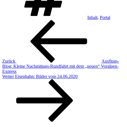
Inhalt
,
Portal
Beitragsnavigation
Vorheriger
Beitrag
Zurück
Ausflugs-
Blog: Kleine Nachmittags-Rundfahrt mit dem „neuen“ Voralpen-
Express
Nächster
Weiter
Eisenbahn: Bilder vom 24.06.2020
Beitrag