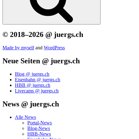
© 2018–2026 @ juergs.ch
Made by mys­elf
and
Word­Press
Neue Seiten @ juergs.ch
Blog @ juergs.ch
Eisenbahn @ juergs.ch
HBB @ juergs.ch
Livecams @ juergs.ch
News @ juergs.ch
Alle News
Portal-News
Blog-News
HBB-News