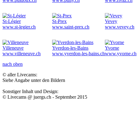
www.puidoux.ch
www.pully.ch
www.rivaz.ch
St-Légier
St-Prex
Vevey
www.st-legier.ch
www.saint-prex.ch
www.vevey.ch
Villeneuve
Yverdon-les-Bains
Yvorne
www.villeneuve.ch
www.yverdon-les-bains.ch
www.yvorne.ch
nach oben
© aller Livecams:
Siehe Angabe unter den Bildern
Sonstiger Inhalt und Design:
© Livecams @ juergs.ch - September 2015