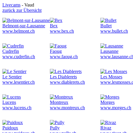
Livecams
- Vaud
zurück zur Übersicht
Belmont-sur-Lausanne
Bex
Bullet
www.belmont.ch
www.bex.ch
www.bullet.ch
Cudrefin
Faoug
Lausanne
www.cudrefin.ch
www.faoug.ch
www.lausanne.c
Le Sentier
Les Diablerets
Les Mosses
www.lesentier.ch
www.diablerets.ch
www.lesmosses.
Lucens
Montreux
Morges
www.lucens.ch
www.montreux.ch
www.morges.ch
Puidoux
Pully
Rivaz