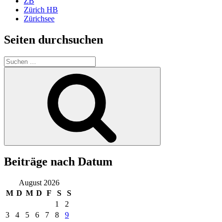
ZB
Zürich HB
Zürichsee
Seiten durchsuchen
Suchen
nach:
Suchen
Beiträge nach Datum
August 2026
M
D
M
D
F
S
S
1
2
3
4
5
6
7
8
9