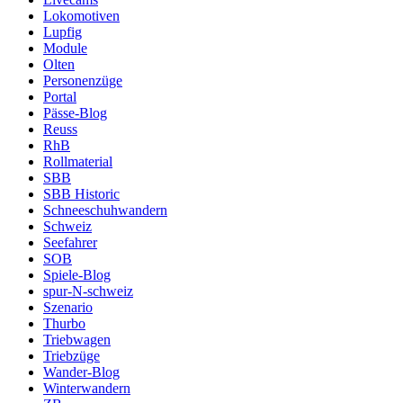
Lokomotiven
Lupfig
Module
Olten
Personenzüge
Portal
Pässe-Blog
Reuss
RhB
Rollmaterial
SBB
SBB Historic
Schneeschuhwandern
Schweiz
Seefahrer
SOB
Spiele-Blog
spur-N-schweiz
Szenario
Thurbo
Triebwagen
Triebzüge
Wander-Blog
Winterwandern