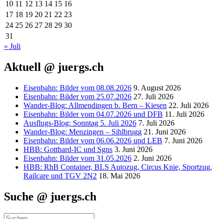
10
11
12
13
14
15
16
17
18
19
20
21
22
23
24
25
26
27
28
29
30
31
« Juli
Aktuell @ juergs.ch
Eisenbahn: Bilder vom 08.08.2026
9. August 2026
Eisenbahn: Bilder vom 25.07.2026
27. Juli 2026
Wander-Blog: Allmendingen b. Bern – Kiesen
22. Juli 2026
Eisenbahn: Bilder vom 04.07.2026 und DFB
11. Juli 2026
Ausflugs-Blog: Sonntag 5. Juli 2026
7. Juli 2026
Wander-Blog: Menzingen – Sihlbrugg
21. Juni 2026
Eisenbahn: Bilder vom 06.06.2026 und LEB
7. Juni 2026
HBB: Gotthard-IC und Sgns
3. Juni 2026
Eisenbahn: Bilder vom 31.05.2026
2. Juni 2026
HBB: RhB Container, BLS Autozug, Circus Knie, Sportzug,
Railcare und TGV 2N2
18. Mai 2026
Suche @ juergs.ch
Suchen