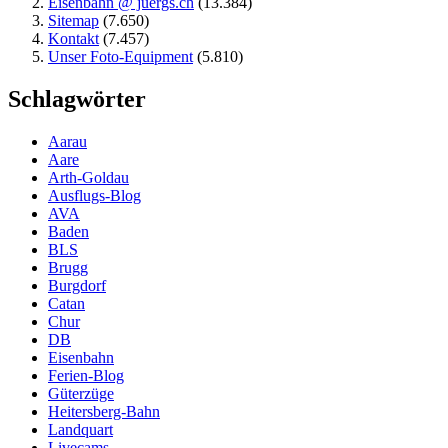
Eisenbahn @ juergs.ch
(13.384)
Sitemap
(7.650)
Kontakt
(7.457)
Unser Foto-Equipment
(5.810)
Schlagwörter
Aarau
Aare
Arth-Goldau
Ausflugs-Blog
AVA
Baden
BLS
Brugg
Burgdorf
Catan
Chur
DB
Eisenbahn
Ferien-Blog
Güterzüge
Heitersberg-Bahn
Landquart
Livecams