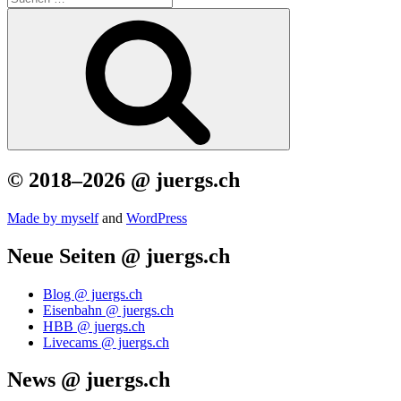
nach:
Suchen
© 2018–2026 @ juergs.ch
Made by mys­elf
and
Word­Press
Neue Seiten @ juergs.ch
Blog @ juergs.ch
Eisenbahn @ juergs.ch
HBB @ juergs.ch
Livecams @ juergs.ch
News @ juergs.ch