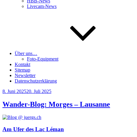
HBB-News
Livecam-News
Über uns…
Foto-Equipment
Kontakt
Sitemap
Newsletter
Datenschutzerklärung
Veröffentlicht
8. Juni 2025
20. Juli 2025
am
Wander-Blog: Morges – Lausanne
Am Ufer des Lac Léman