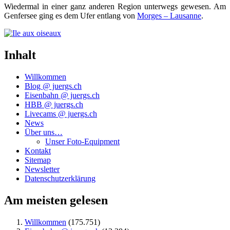
Wie­der­mal in einer ganz ande­ren Regi­on unter­wegs gewe­sen. Am
Gen­fer­see ging es dem Ufer ent­lang von
Mor­ges – Lau­sanne
.
Inhalt
Willkommen
Blog @ juergs.ch
Eisenbahn @ juergs.ch
HBB @ juergs.ch
Livecams @ juergs.ch
News
Über uns…
Unser Foto-Equipment
Kontakt
Sitemap
Newsletter
Datenschutzerklärung
Am meisten gelesen
Willkommen
(175.751)