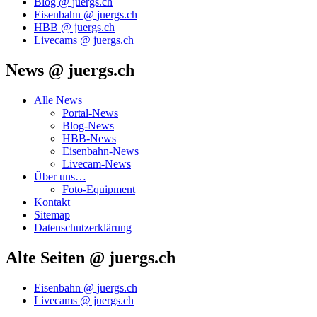
Blog @ juergs.ch
Eisenbahn @ juergs.ch
HBB @ juergs.ch
Livecams @ juergs.ch
News @ juergs.ch
Alle News
Portal-News
Blog-News
HBB-News
Eisenbahn-News
Livecam-News
Über uns…
Foto-Equipment
Kontakt
Sitemap
Datenschutzerklärung
Alte Seiten @ juergs.ch
Eisenbahn @ juergs.ch
Livecams @ juergs.ch