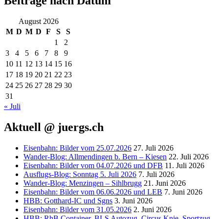
Beiträge nach Datum
August 2026
M
D
M
D
F
S
S
1
2
3
4
5
6
7
8
9
10
11
12
13
14
15
16
17
18
19
20
21
22
23
24
25
26
27
28
29
30
31
« Juli
Aktuell @ juergs.ch
Eisenbahn: Bilder vom 25.07.2026
27. Juli 2026
Wander-Blog: Allmendingen b. Bern – Kiesen
22. Juli 2026
Eisenbahn: Bilder vom 04.07.2026 und DFB
11. Juli 2026
Ausflugs-Blog: Sonntag 5. Juli 2026
7. Juli 2026
Wander-Blog: Menzingen – Sihlbrugg
21. Juni 2026
Eisenbahn: Bilder vom 06.06.2026 und LEB
7. Juni 2026
HBB: Gotthard-IC und Sgns
3. Juni 2026
Eisenbahn: Bilder vom 31.05.2026
2. Juni 2026
HBB: RhB Container, BLS Autozug, Circus Knie, Sportzug,