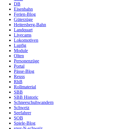
DB
Eisenbahn
Ferien-Blog
Güterzüge
Heitersberg-Bahn
Landquart
Livecams
Lokomotiven
Lupfig
Module
Olten
Personenzüge
Portal
Pässe-Blog
Reuss
RhB
Rollmaterial
SBB
SBB Historic
Schneeschuhwandern
Schweiz
Seefahrer
SOB
Spiele-Blog
spur-N-schweiz