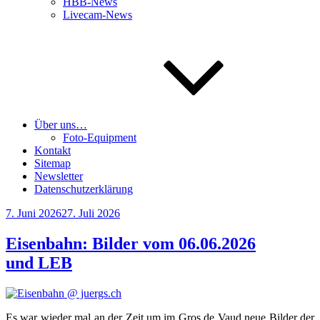
HBB-News
Livecam-News
Über uns…
Foto-Equipment
Kontakt
Sitemap
Newsletter
Datenschutzerklärung
Veröffentlicht
7. Juni 2026
27. Juli 2026
am
Eisenbahn: Bilder vom 06.06.2026
und LEB
Es war wie­der mal an der Zeit um im Gros de Vaud neue Bil­der der