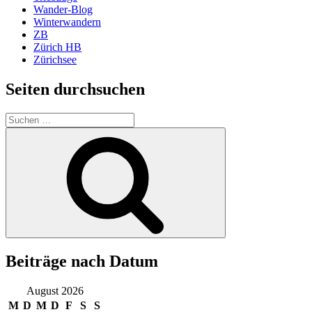
Wander-Blog
Winterwandern
ZB
Zürich HB
Zürichsee
Seiten durchsuchen
Suchen
nach:
Suchen
Beiträge nach Datum
August 2026
M
D
M
D
F
S
S