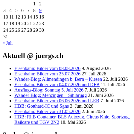
1
2
3
4
5
6
7
8
9
10
11
12
13
14
15
16
17
18
19
20
21
22
23
24
25
26
27
28
29
30
31
« Juli
Aktuell @ juergs.ch
Eisenbahn: Bilder vom 08.08.2026
9. August 2026
Eisenbahn: Bilder vom 25.07.2026
27. Juli 2026
Wander-Blog: Allmendingen b. Bern – Kiesen
22. Juli 2026
Eisenbahn: Bilder vom 04.07.2026 und DFB
11. Juli 2026
Ausflugs-Blog: Sonntag 5. Juli 2026
7. Juli 2026
Wander-Blog: Menzingen – Sihlbrugg
21. Juni 2026
Eisenbahn: Bilder vom 06.06.2026 und LEB
7. Juni 2026
HBB: Gotthard-IC und Sgns
3. Juni 2026
Eisenbahn: Bilder vom 31.05.2026
2. Juni 2026
HBB: RhB Container, BLS Autozug, Circus Knie, Sportzug,
Railcare und TGV 2N2
18. Mai 2026