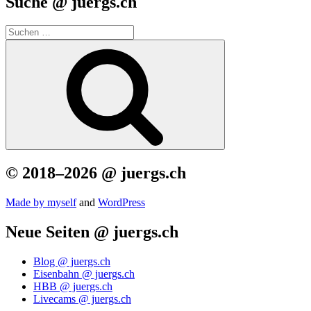
Suche @ juergs.ch
Suchen
nach:
Suchen
© 2018–2026 @ juergs.ch
Made by mys­elf
and
Word­Press
Neue Seiten @ juergs.ch
Blog @ juergs.ch
Eisenbahn @ juergs.ch
HBB @ juergs.ch
Livecams @ juergs.ch