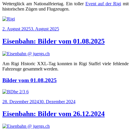
Wet­ter­glück am Natio­nal­fei­er­tag. Ein tol­ler
Event auf der Rigi
mit
his­to­ri­schen Zügen und Flugzeugen.
Veröffentlicht
2. August 2025
3. August 2025
am
Eisenbahn: Bilder vom 01.08.2025
Am Rigi His­to­ric XXL-Tag konn­ten in Rigi Staf­fel vie­le feh­len­de
Fahr­zeu­ge gesam­melt werden.
Bilder vom 01.08.2025
Veröffentlicht
28. Dezember 2024
30. Dezember 2024
am
Eisenbahn: Bilder vom 26.12.2024