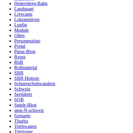
Heitersberg-Bahn
Landquart
Livecams
Lokomotiven
Lupfig
Module
Olten
Personenzüge
Portal
Pässe-Blog
Reuss
RhB
Rollmaterial
SBB
SBB Historic
Schneeschuhwandern
Schweiz
Seefahrer
SOB
Spiele-Blog
spur-N-schweiz
Szenario
Thurbo
Triebwagen
Triebzüge