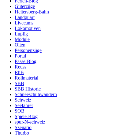
Ferien-Blog
Güterzüge
Heitersberg-Bahn
Landquart
Livecams
Lokomotiven
Lupfig
Module
Olten
Personenzüge
Portal
Pässe-Blog
Reuss
RhB
Rollmaterial
SBB
SBB Historic
Schneeschuhwandern
Schweiz
Seefahrer
SOB
Spiele-Blog
spur-N-schweiz
Szenario
Thurbo