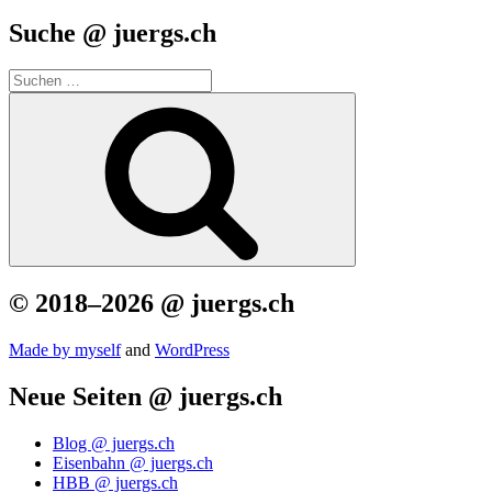
Suche @ juergs.ch
Suchen
nach:
Suchen
© 2018–2026 @ juergs.ch
Made by mys­elf
and
Word­Press
Neue Seiten @ juergs.ch
Blog @ juergs.ch
Eisenbahn @ juergs.ch
HBB @ juergs.ch