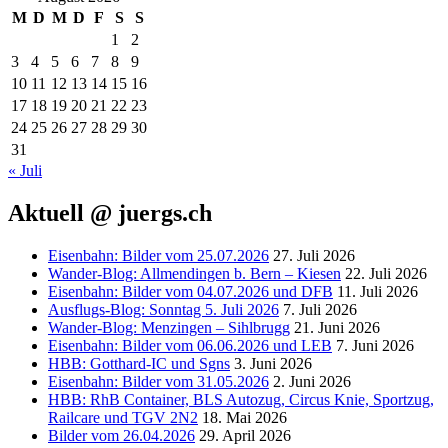
M
D
M
D
F
S
S
1
2
3
4
5
6
7
8
9
10
11
12
13
14
15
16
17
18
19
20
21
22
23
24
25
26
27
28
29
30
31
« Juli
Aktuell @ juergs.ch
Eisenbahn: Bilder vom 25.07.2026
27. Juli 2026
Wander-Blog: Allmendingen b. Bern – Kiesen
22. Juli 2026
Eisenbahn: Bilder vom 04.07.2026 und DFB
11. Juli 2026
Ausflugs-Blog: Sonntag 5. Juli 2026
7. Juli 2026
Wander-Blog: Menzingen – Sihlbrugg
21. Juni 2026
Eisenbahn: Bilder vom 06.06.2026 und LEB
7. Juni 2026
HBB: Gotthard-IC und Sgns
3. Juni 2026
Eisenbahn: Bilder vom 31.05.2026
2. Juni 2026
HBB: RhB Container, BLS Autozug, Circus Knie, Sportzug,
Railcare und TGV 2N2
18. Mai 2026
Bilder vom 26.04.2026
29. April 2026