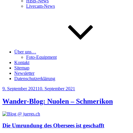
HBB-News
Livecam-News
Über uns…
Foto-Equipment
Kontakt
Sitemap
Newsletter
Datenschutzerklärung
Veröffentlicht
9. September 2021
10. September 2021
am
Wander-Blog: Nuolen – Schmerikon
Die Umrundung des Obersees ist geschafft