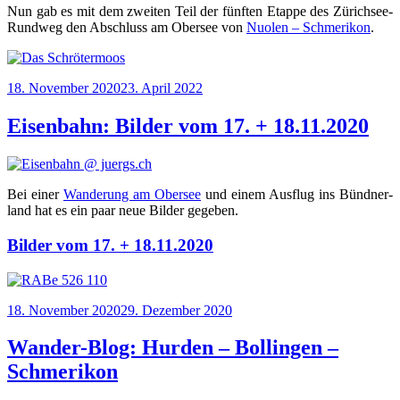
Nun gab es mit dem zwei­ten Teil der fünf­ten Etap­pe des Zürich­see-
Rund­weg den Abschluss am Ober­see von
Nuo­len – Schme­ri­kon
.
Veröffentlicht
18. November 2020
23. April 2022
am
Eisenbahn: Bilder vom 17. + 18.11.2020
Bei einer
Wan­de­rung am Ober­see
und einem Aus­flug ins Bünd­ner­
land hat es ein paar neue Bil­der gegeben.
Bilder vom 17. + 18.11.2020
Veröffentlicht
18. November 2020
29. Dezember 2020
am
Wander-Blog: Hurden – Bollingen –
Schmerikon