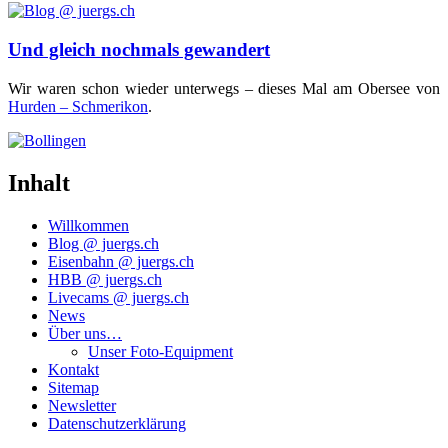
Und gleich nochmals gewandert
Wir waren schon wie­der unter­wegs – die­ses Mal am Ober­see von
Hur­den – Schme­ri­kon
.
Inhalt
Willkommen
Blog @ juergs.ch
Eisenbahn @ juergs.ch
HBB @ juergs.ch
Livecams @ juergs.ch
News
Über uns…
Unser Foto-Equipment
Kontakt
Sitemap
Newsletter
Datenschutzerklärung