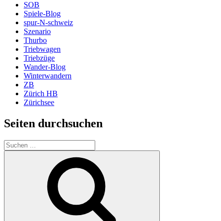
SOB
Spiele-Blog
spur-N-schweiz
Szenario
Thurbo
Triebwagen
Triebzüge
Wander-Blog
Winterwandern
ZB
Zürich HB
Zürichsee
Seiten durchsuchen
Suchen
nach:
Suchen