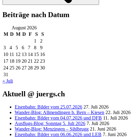
Beiträge nach Datum
August 2026
M
D
M
D
F
S
S
1
2
3
4
5
6
7
8
9
10
11
12
13
14
15
16
17
18
19
20
21
22
23
24
25
26
27
28
29
30
31
« Juli
Aktuell @ juergs.ch
Eisenbahn: Bilder vom 25.07.2026
27. Juli 2026
Wander-Blog: Allmendingen b. Bern – Kiesen
22. Juli 2026
Eisenbahn: Bilder vom 04.07.2026 und DFB
11. Juli 2026
Ausflugs-Blog: Sonntag 5. Juli 2026
7. Juli 2026
Wander-Blog: Menzingen – Sihlbrugg
21. Juni 2026
Eisenbahn: Bilder vom 06.06.2026 und LEB
7. Juni 2026