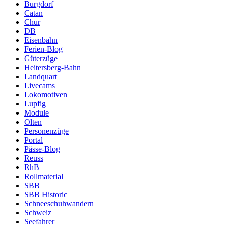
Burgdorf
Catan
Chur
DB
Eisenbahn
Ferien-Blog
Güterzüge
Heitersberg-Bahn
Landquart
Livecams
Lokomotiven
Lupfig
Module
Olten
Personenzüge
Portal
Pässe-Blog
Reuss
RhB
Rollmaterial
SBB
SBB Historic
Schneeschuhwandern
Schweiz
Seefahrer