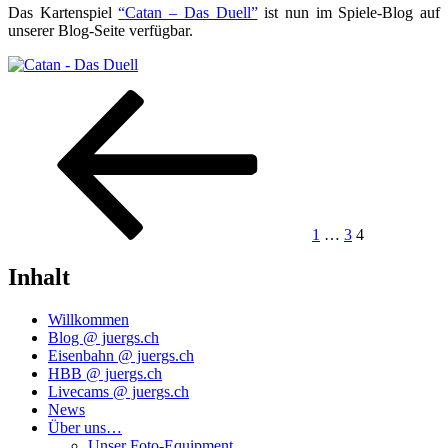
Das Kar­ten­spiel
“Catan – Das Duell”
ist nun im Spie­le-Blog auf
unse­rer Blog-Sei­te verfügbar.
Seitennummerierung
Vorherige
Seite
Seite
Seite
Seite
der
Beiträge
1
…
3
4
Inhalt
Willkommen
Blog @ juergs.ch
Eisenbahn @ juergs.ch
HBB @ juergs.ch
Livecams @ juergs.ch
News
Über uns…
Unser Foto-Equipment