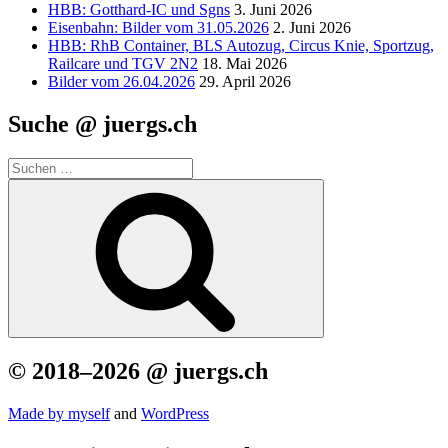
HBB: Gotthard-IC und Sgns
3. Juni 2026
Eisenbahn: Bilder vom 31.05.2026
2. Juni 2026
HBB: RhB Container, BLS Autozug, Circus Knie, Sportzug,
Railcare und TGV 2N2
18. Mai 2026
Bilder vom 26.04.2026
29. April 2026
Suche @ juergs.ch
Suchen
nach:
Suchen
© 2018–2026 @ juergs.ch
Made by mys­elf
and
Word­Press