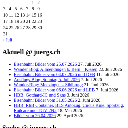
1
2
3
4
5
6
7
8
9
10
11
12
13
14
15
16
17
18
19
20
21
22
23
24
25
26
27
28
29
30
31
« Juli
Aktuell @ juergs.ch
Eisenbahn: Bilder vom 25.07.2026
27. Juli 2026
Wander-Blog: Allmendingen b. Bern – Kiesen
22. Juli 2026
Eisenbahn: Bilder vom 04.07.2026 und DFB
11. Juli 2026
Ausflugs-Blog: Sonntag 5. Juli 2026
7. Juli 2026
Wander-Blog: Menzingen – Sihlbrugg
21. Juni 2026
Eisenbahn: Bilder vom 06.06.2026 und LEB
7. Juni 2026
HBB: Gotthard-IC und Sgns
3. Juni 2026
Eisenbahn: Bilder vom 31.05.2026
2. Juni 2026
HBB: RhB Container, BLS Autozug, Circus Knie, Sportzug,
Railcare und TGV 2N2
18. Mai 2026
Bilder vom 26.04.2026
29. April 2026
Suche @ juergs.ch