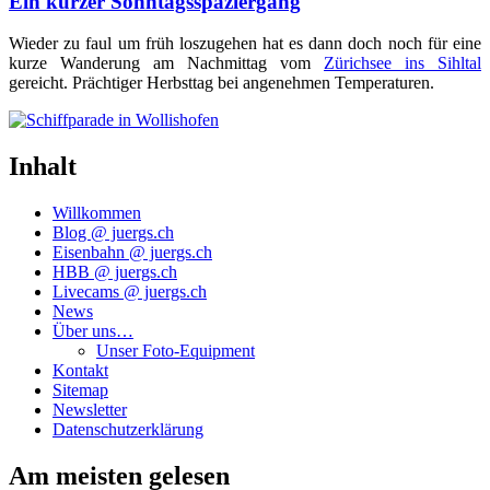
Ein kurzer Sonntagsspaziergang
Wie­der zu faul um früh los­zu­ge­hen hat es dann doch noch für eine
kur­ze Wan­de­rung am Nach­mit­tag vom
Zürich­see ins Sihl­tal
gereicht. Präch­ti­ger Herbst­tag bei ange­neh­men Temperaturen.
Inhalt
Willkommen
Blog @ juergs.ch
Eisenbahn @ juergs.ch
HBB @ juergs.ch
Livecams @ juergs.ch
News
Über uns…
Unser Foto-Equipment
Kontakt
Sitemap
Newsletter
Datenschutzerklärung
Am meisten gelesen