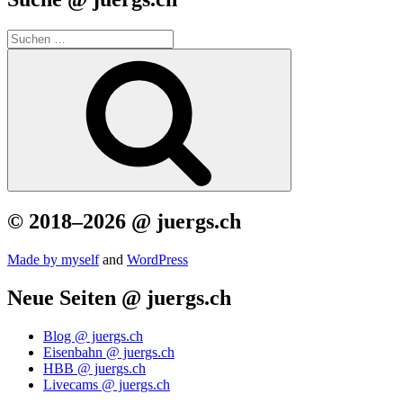
Suchen
nach:
Suchen
© 2018–2026 @ juergs.ch
Made by mys­elf
and
Word­Press
Neue Seiten @ juergs.ch
Blog @ juergs.ch
Eisenbahn @ juergs.ch
HBB @ juergs.ch
Livecams @ juergs.ch