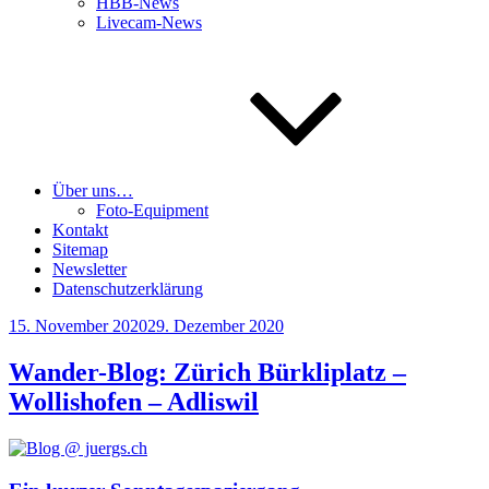
HBB-News
Livecam-News
Über uns…
Foto-Equipment
Kontakt
Sitemap
Newsletter
Datenschutzerklärung
Veröffentlicht
15. November 2020
29. Dezember 2020
am
Wander-Blog: Zürich Bürkliplatz –
Wollishofen – Adliswil