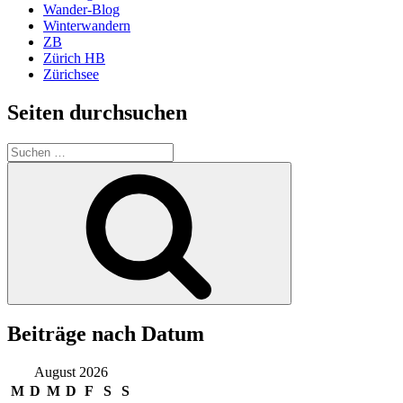
Wander-Blog
Winterwandern
ZB
Zürich HB
Zürichsee
Seiten durchsuchen
Suchen
nach:
Suchen
Beiträge nach Datum
August 2026
M
D
M
D
F
S
S