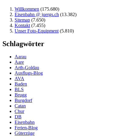
Willkommen
(175.680)
Eisenbahn @ juergs.ch
(13.382)
Sitemap
(7.650)
Kontakt
(7.455)
Unser Foto-Equipment
(5.810)
Schlagwörter
Aarau
Aare
Arth-Goldau
Ausflugs-Blog
AVA
Baden
BLS
Brugg
Burgdorf
Catan
Chur
DB
Eisenbahn
Ferien-Blog
Güterzüge