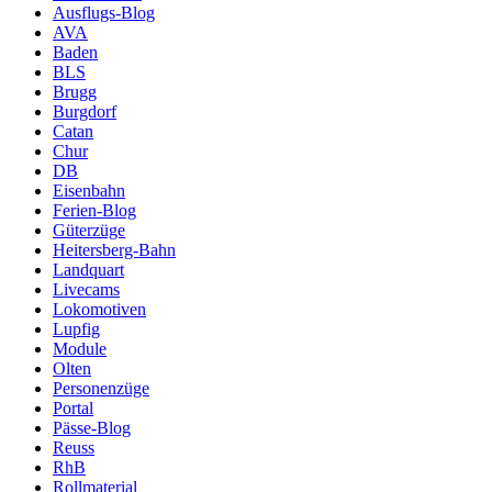
Ausflugs-Blog
AVA
Baden
BLS
Brugg
Burgdorf
Catan
Chur
DB
Eisenbahn
Ferien-Blog
Güterzüge
Heitersberg-Bahn
Landquart
Livecams
Lokomotiven
Lupfig
Module
Olten
Personenzüge
Portal
Pässe-Blog
Reuss
RhB
Rollmaterial