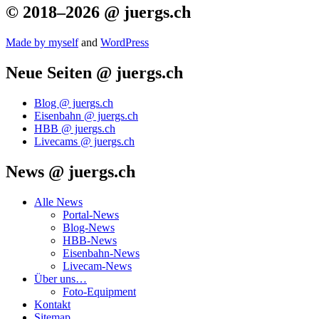
© 2018–2026 @ juergs.ch
Made by mys­elf
and
Word­Press
Neue Seiten @ juergs.ch
Blog @ juergs.ch
Eisenbahn @ juergs.ch
HBB @ juergs.ch
Livecams @ juergs.ch
News @ juergs.ch
Alle News
Portal-News
Blog-News
HBB-News
Eisenbahn-News
Livecam-News
Über uns…
Foto-Equipment
Kontakt
Sitemap