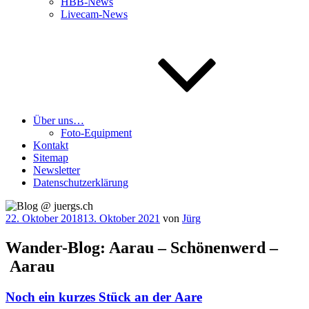
HBB-News
Livecam-News
Über uns…
Foto-Equipment
Kontakt
Sitemap
Newsletter
Datenschutzerklärung
Veröffentlicht
22. Oktober 2018
13. Oktober 2021
von
Jürg
am
Wander-Blog: Aarau – Schönenwerd –
Aarau
Noch ein kurzes Stück an der Aare