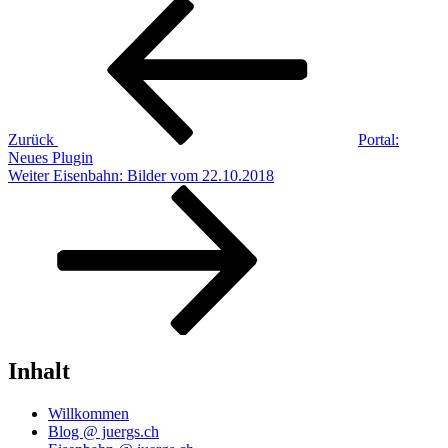
Beitragsnavigation
Vorheriger
Beitrag
Zurück
Portal:
Neues Plugin
Nächster
Weiter
Eisenbahn: Bilder vom 22.10.2018
Beitrag
Inhalt
Willkommen
Blog @ juergs.ch