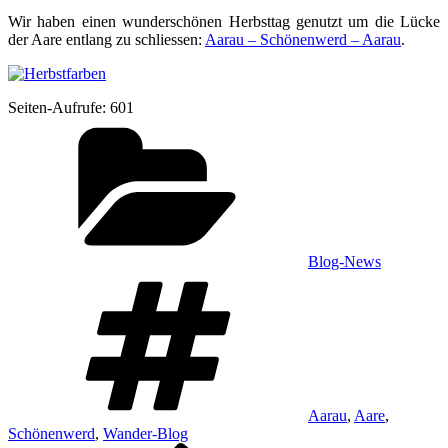
Wir haben einen wun­der­schö­nen Herbst­tag genutzt um die Lücke
der Aare ent­lang zu schlies­sen:
Aar­au – Schö­nen­werd – Aar­au
.
Sei­ten-Auf­ru­fe:
601
Kategorien
Blog-News
Schlagwörter
Aarau
,
Aare
,
Schönenwerd
,
Wander-Blog