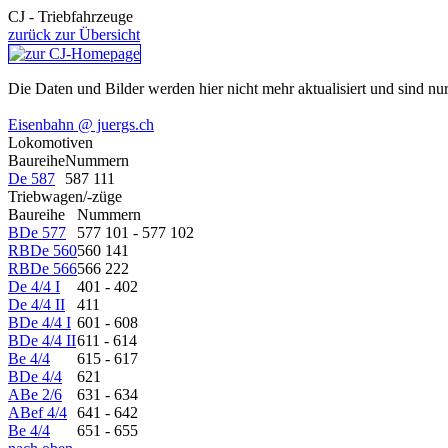
CJ - Triebfahrzeuge
zurück zur Übersicht
Die Daten und Bilder werden hier nicht mehr aktualisiert und sind nur
Eisenbahn @ juergs.ch
Lokomotiven
Baureihe
Nummern
De 587
587 111
Triebwagen/-züge
Baureihe
Nummern
BDe 577
577 101 - 577 102
RBDe 560
560 141
RBDe 566
566 222
De 4/4 I
401 - 402
De 4/4 II
411
BDe 4/4 I
601 - 608
BDe 4/4 II
611 - 614
Be 4/4
615 - 617
BDe 4/4
621
ABe 2/6
631 - 634
ABef 4/4
641 - 642
Be 4/4
651 - 655