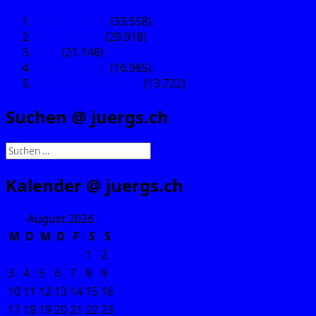
Wallis – Valais
(33.558)
Graubünden
(29.918)
Bern
(21.146)
Vaud – Waadt
(16.985)
Liste aller Standorte
(13.722)
Suchen @ juergs.ch
Suchen
nach:
Kalender @ juergs.ch
August 2026
M
D
M
D
F
S
S
1
2
3
4
5
6
7
8
9
10
11
12
13
14
15
16
17
18
19
20
21
22
23