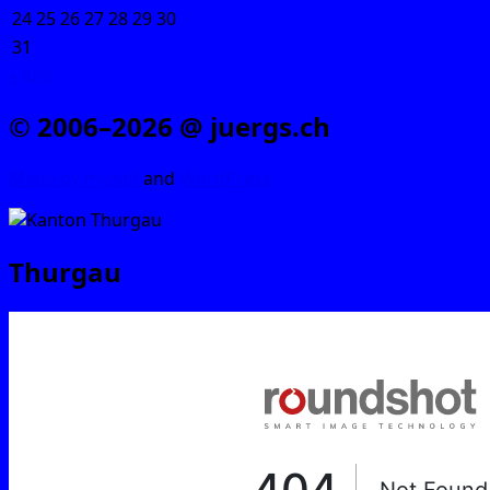
24
25
26
27
28
29
30
31
« Juni
© 2006–2026 @ juergs.ch
Made by mys­elf
and
Word­Press
Thurgau