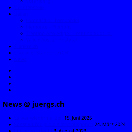
Vorarlberg
Liechtenstein
Italien
Lombardia – Lombardei
Piemonte – Piemont
Trentino-Alto Adige – Trentino-Südtirol
Valle d’Aosta – Aostatal
Frankreich
Liste aller Standorte (CH)
News
E‑Mail
Facebook
Instagram
YouTube
News @ juergs.ch
Es war wiedermal Zeit
15. Juni 2025
Sonst würde ja die Arbeit ausgehen
24. März 2024
Jubilieren erlaubt
3. August 2023