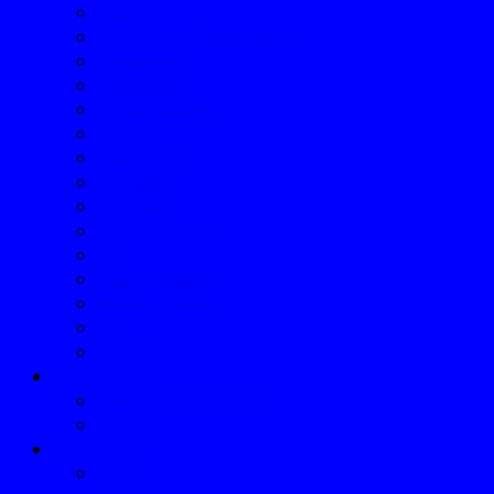
Luzern
Neuchâtel – Neuenburg
Nidwalden
Obwalden
Schaffhausen
Schwyz
Solothurn
St. Gallen
Thurgau
Ticino – Tessin
Uri
Vaud – Waadt
Wallis – Valais
Zug
Zürich
Deutschland
Baden-Württemberg
Bayern
Österreich
Tirol