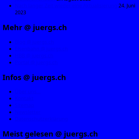
Nach langer Zeit wieder eine Aktualisierung
24. Juni
2023
Mehr @ juergs.ch
Blog @ juergs.ch
Eisenbahn @ juergs.ch
HBB @ juergs.ch
Portal @ juergs.ch
Infos @ juergs.ch
Über uns…
Kontakt
Sitemap
Newsletter
Datenschutzerklärung
Meist gelesen @ juergs.ch