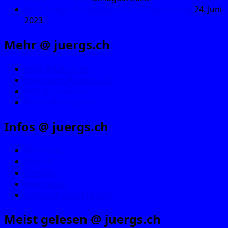
Nach langer Zeit wieder eine Aktualisierung
24. Juni
2023
Mehr @ juergs.ch
Blog @ juergs.ch
Eisenbahn @ juergs.ch
HBB @ juergs.ch
Portal @ juergs.ch
Infos @ juergs.ch
Über uns…
Kontakt
Sitemap
Newsletter
Datenschutzerklärung
Meist gelesen @ juergs.ch