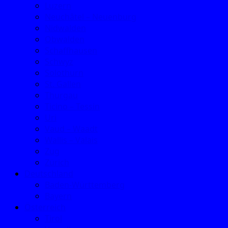
Luzern
Neuchâtel – Neuenburg
Nidwalden
Obwalden
Schaffhausen
Schwyz
Solothurn
St. Gallen
Thurgau
Ticino – Tessin
Uri
Vaud – Waadt
Wallis – Valais
Zug
Zürich
Deutschland
Baden-Württemberg
Bayern
Österreich
Tirol