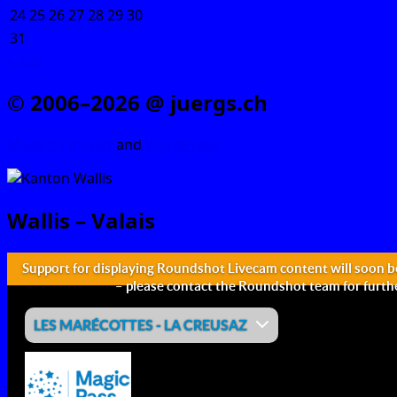
24
25
26
27
28
29
30
31
« Juni
© 2006–2026 @ juergs.ch
Made by mys­elf
and
Word­Press
Wallis – Valais