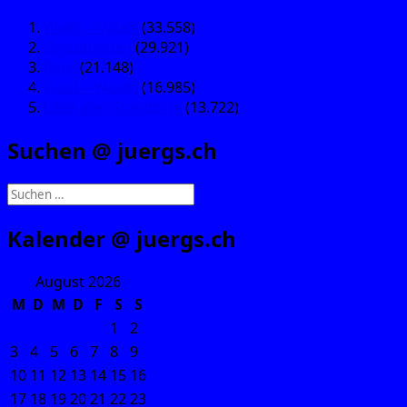
Wallis – Valais
(33.558)
Graubünden
(29.921)
Bern
(21.148)
Vaud – Waadt
(16.985)
Liste aller Standorte
(13.722)
Suchen @ juergs.ch
Suchen
nach:
Kalender @ juergs.ch
August 2026
M
D
M
D
F
S
S
1
2
3
4
5
6
7
8
9
10
11
12
13
14
15
16
17
18
19
20
21
22
23