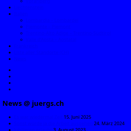
Vorarlberg
Liechtenstein
Italien
Lombardia – Lombardei
Piemonte – Piemont
Trentino-Alto Adige – Trentino-Südtirol
Valle d’Aosta – Aostatal
Frankreich
Liste aller Standorte (CH)
News
E‑Mail
Facebook
Instagram
YouTube
News @ juergs.ch
Es war wiedermal Zeit
15. Juni 2025
Sonst würde ja die Arbeit ausgehen
24. März 2024
Jubilieren erlaubt
3. August 2023