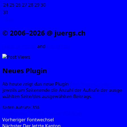
24
25
26
27
28
29
30
31
« Juni
© 2006–2026 @ juergs.ch
Made by mys­elf
and
Word­Press
Neues Plugin
Ab heu­te zeigt das neue Plug­in
Post Views Coun­ter
jeweils am Sei­ten­en­de die Anzahl der Auf­ru­fe der aus­ge­
wähl­ten Seite/des aus­ge­wähl­ten Beitrags.
Sei­ten-Auf­ru­fe:
356
Veröffentlicht
Autor
15. Oktober 2018
19. August 2024
Jürg
am
Beitragsnavigation
Vorheriger
Vorheriger
Fontwechsel
Nächster
Beitrag:
Nächster
Der letzte Kanton