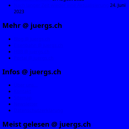
Nach langer Zeit wieder eine Aktualisierung
24. Juni
2023
Mehr @ juergs.ch
Blog @ juergs.ch
Eisenbahn @ juergs.ch
HBB @ juergs.ch
Portal @ juergs.ch
Infos @ juergs.ch
Über uns…
Kontakt
Sitemap
Newsletter
Datenschutzerklärung
Meist gelesen @ juergs.ch