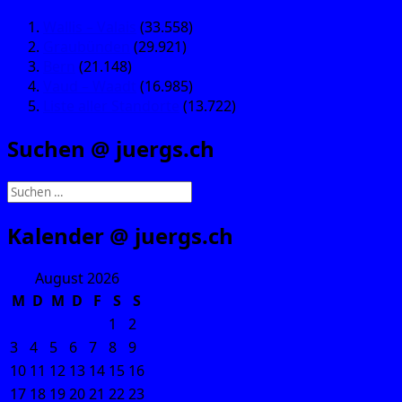
Wallis – Valais
(33.558)
Graubünden
(29.921)
Bern
(21.148)
Vaud – Waadt
(16.985)
Liste aller Standorte
(13.722)
Suchen @ juergs.ch
Suchen
nach:
Kalender @ juergs.ch
August 2026
M
D
M
D
F
S
S
1
2
3
4
5
6
7
8
9
10
11
12
13
14
15
16
17
18
19
20
21
22
23