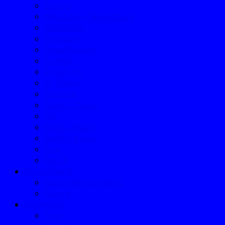
Luzern
Neuchâtel – Neuenburg
Nidwalden
Obwalden
Schaffhausen
Schwyz
Solothurn
St. Gallen
Thurgau
Ticino – Tessin
Uri
Vaud – Waadt
Wallis – Valais
Zug
Zürich
Deutschland
Baden-Württemberg
Bayern
Österreich
Tirol