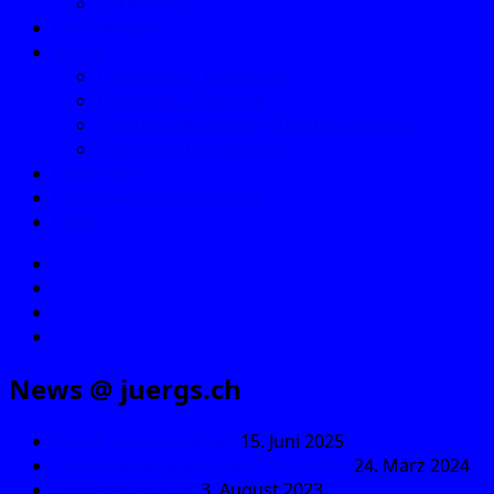
Vorarlberg
Liechtenstein
Italien
Lombardia – Lombardei
Piemonte – Piemont
Trentino-Alto Adige – Trentino-Südtirol
Valle d’Aosta – Aostatal
Frankreich
Liste aller Standorte (CH)
News
E‑Mail
Facebook
Instagram
YouTube
News @ juergs.ch
Es war wiedermal Zeit
15. Juni 2025
Sonst würde ja die Arbeit ausgehen
24. März 2024
Jubilieren erlaubt
3. August 2023