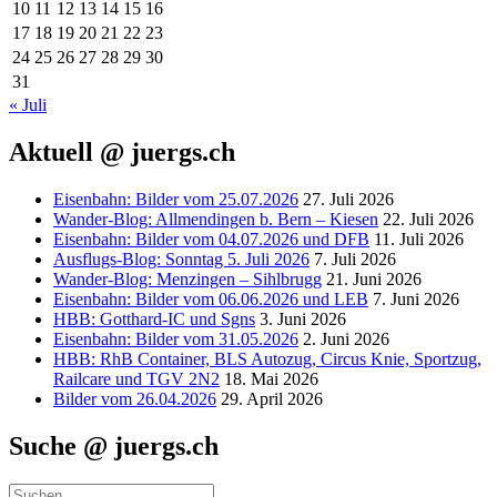
10
11
12
13
14
15
16
17
18
19
20
21
22
23
24
25
26
27
28
29
30
31
« Juli
Aktuell @ juergs.ch
Eisenbahn: Bilder vom 25.07.2026
27. Juli 2026
Wander-Blog: Allmendingen b. Bern – Kiesen
22. Juli 2026
Eisenbahn: Bilder vom 04.07.2026 und DFB
11. Juli 2026
Ausflugs-Blog: Sonntag 5. Juli 2026
7. Juli 2026
Wander-Blog: Menzingen – Sihlbrugg
21. Juni 2026
Eisenbahn: Bilder vom 06.06.2026 und LEB
7. Juni 2026
HBB: Gotthard-IC und Sgns
3. Juni 2026
Eisenbahn: Bilder vom 31.05.2026
2. Juni 2026
HBB: RhB Container, BLS Autozug, Circus Knie, Sportzug,
Railcare und TGV 2N2
18. Mai 2026
Bilder vom 26.04.2026
29. April 2026
Suche @ juergs.ch
Suchen