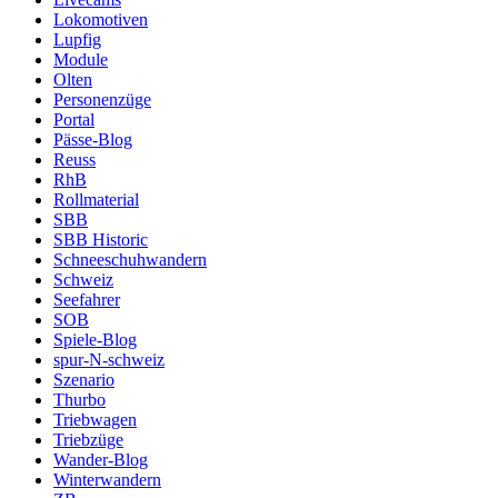
Lokomotiven
Lupfig
Module
Olten
Personenzüge
Portal
Pässe-Blog
Reuss
RhB
Rollmaterial
SBB
SBB Historic
Schneeschuhwandern
Schweiz
Seefahrer
SOB
Spiele-Blog
spur-N-schweiz
Szenario
Thurbo
Triebwagen
Triebzüge
Wander-Blog
Winterwandern