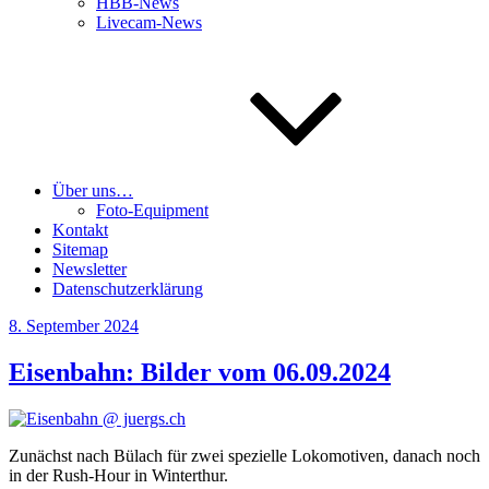
HBB-News
Livecam-News
Über uns…
Foto-Equipment
Kontakt
Sitemap
Newsletter
Datenschutzerklärung
Veröffentlicht
8. September 2024
am
Eisenbahn: Bilder vom 06.09.2024
Zunächst nach Bülach für zwei spe­zi­el­le Loko­mo­ti­ven, danach noch
in der Rush-Hour in Winterthur.