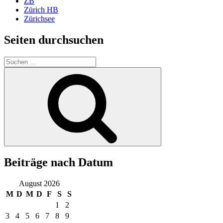
ZB
Zürich HB
Zürichsee
Seiten durchsuchen
Suchen
nach:
Suchen
Beiträge nach Datum
August 2026
M
D
M
D
F
S
S
1
2
3
4
5
6
7
8
9