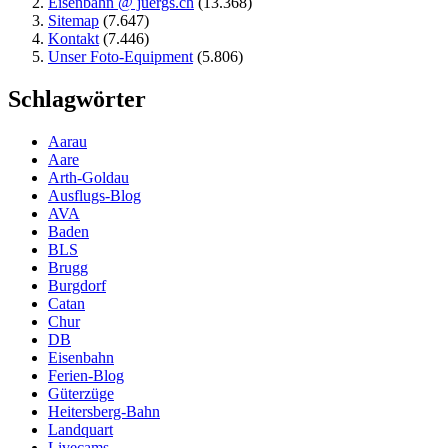
Eisenbahn @ juergs.ch
(13.368)
Sitemap
(7.647)
Kontakt
(7.446)
Unser Foto-Equipment
(5.806)
Schlagwörter
Aarau
Aare
Arth-Goldau
Ausflugs-Blog
AVA
Baden
BLS
Brugg
Burgdorf
Catan
Chur
DB
Eisenbahn
Ferien-Blog
Güterzüge
Heitersberg-Bahn
Landquart
Livecams