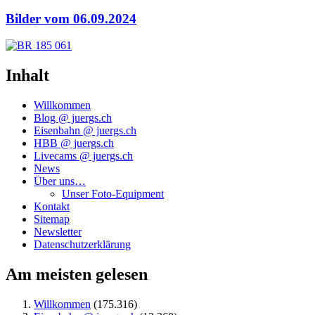
Bilder vom 06.09.2024
Inhalt
Willkommen
Blog @ juergs.ch
Eisenbahn @ juergs.ch
HBB @ juergs.ch
Livecams @ juergs.ch
News
Über uns…
Unser Foto-Equipment
Kontakt
Sitemap
Newsletter
Datenschutzerklärung
Am meisten gelesen
Willkommen
(175.316)