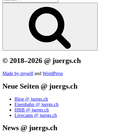
nach:
Suchen
© 2018–2026 @ juergs.ch
Made by mys­elf
and
Word­Press
Neue Seiten @ juergs.ch
Blog @ juergs.ch
Eisenbahn @ juergs.ch
HBB @ juergs.ch
Livecams @ juergs.ch
News @ juergs.ch