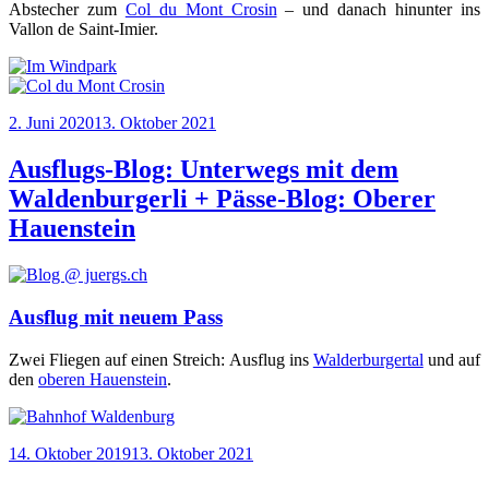
Abste­cher zum
Col du Mont Cro­sin
– und danach hin­un­ter ins
Vallon de Saint-Imier.
Veröffentlicht
2. Juni 2020
13. Oktober 2021
am
Ausflugs-Blog: Unterwegs mit dem
Waldenburgerli + Pässe-Blog: Oberer
Hauenstein
Ausflug mit neuem Pass
Zwei Flie­gen auf einen Streich: Aus­flug ins
Wal­der­bur­ger­tal
und auf
den
obe­ren Hau­en­stein
.
Veröffentlicht
14. Oktober 2019
13. Oktober 2021
am