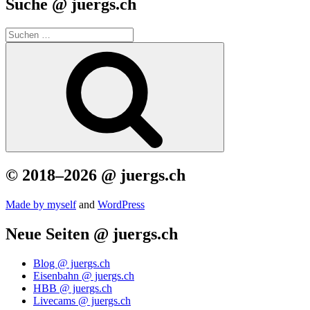
Suche @ juergs.ch
Suchen
nach:
Suchen
© 2018–2026 @ juergs.ch
Made by mys­elf
and
Word­Press
Neue Seiten @ juergs.ch
Blog @ juergs.ch
Eisenbahn @ juergs.ch
HBB @ juergs.ch
Livecams @ juergs.ch