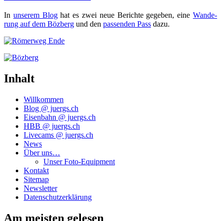
In
unse­rem Blog
hat es zwei neue Berich­te gege­ben, eine
Wan­de­
rung auf dem Böz­berg
und den
pas­sen­den Pass
dazu.
Inhalt
Willkommen
Blog @ juergs.ch
Eisenbahn @ juergs.ch
HBB @ juergs.ch
Livecams @ juergs.ch
News
Über uns…
Unser Foto-Equipment
Kontakt
Sitemap
Newsletter
Datenschutzerklärung
Am meisten gelesen