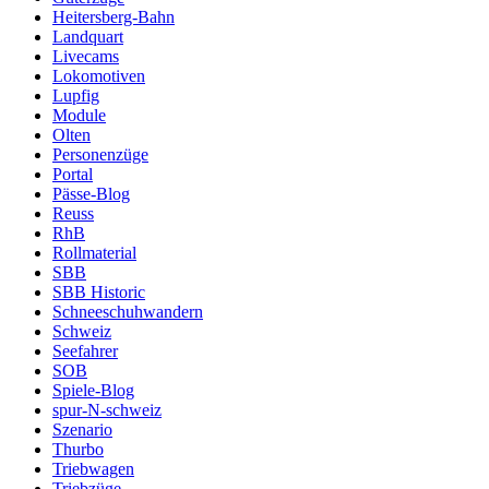
Heitersberg-Bahn
Landquart
Livecams
Lokomotiven
Lupfig
Module
Olten
Personenzüge
Portal
Pässe-Blog
Reuss
RhB
Rollmaterial
SBB
SBB Historic
Schneeschuhwandern
Schweiz
Seefahrer
SOB
Spiele-Blog
spur-N-schweiz
Szenario
Thurbo
Triebwagen
Triebzüge