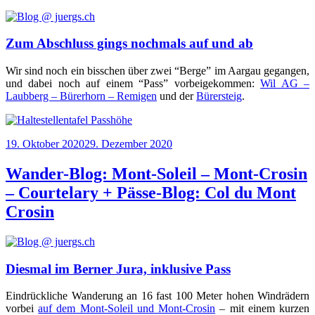
Zum Abschluss gings nochmals auf und ab
Wir sind noch ein biss­chen über zwei “Ber­ge” im Aar­gau gegan­gen,
und dabei noch auf einem “Pass” vor­bei­ge­kom­men:
Wil AG –
Laub­berg – Bürer­horn – Remi­gen
und der
Bürer­steig
.
Veröffentlicht
19. Oktober 2020
29. Dezember 2020
am
Wander-Blog: Mont-Soleil – Mont-Crosin
– Courtelary + Pässe-Blog: Col du Mont
Crosin
Diesmal im Berner Jura, inklusive Pass
Ein­drück­li­che Wan­de­rung an 16 fast 100 Meter hohen Wind­rä­dern
vor­bei
auf dem Mont-Sol­eil und Mont-Cro­sin
– mit einem kur­zen