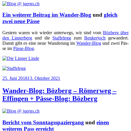
Ein weiterer Beitrag im Wander-Blog
und
gleich
zwei neue Pässe
Ges­tern waren wir wie­der unter­wegs, wir sind vom
Böz­berg über
den Lin­ner­berg
und die
Staf­fel­egg
zum
Ben­ker­joch
gewan­dert.
Damit gibt es eine neue Wan­de­rung im
Wan­der-Blog
und zwei Päs­
se im
Päs­se-Blog
.
Veröffentlicht
25. Juni 2018
13. Oktober 2021
am
Wander-Blog: Bözberg – Römerweg –
Effingen + Pässe-Blog: Bözberg
Bericht vom Sonntagsspaziergang
und
einen
weiteren Pass erreicht