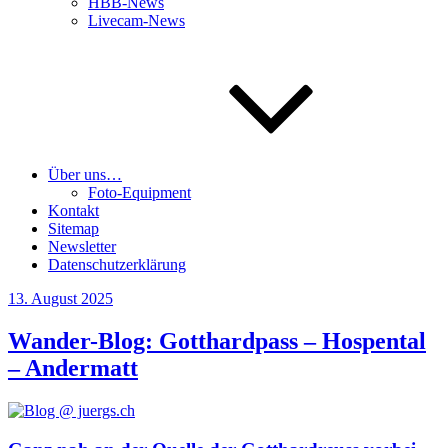
HBB-News
Livecam-News
Über uns…
Foto-Equipment
Kontakt
Sitemap
Newsletter
Datenschutzerklärung
Veröffentlicht
13. August 2025
am
Wander-Blog: Gotthardpass – Hospental
– Andermatt