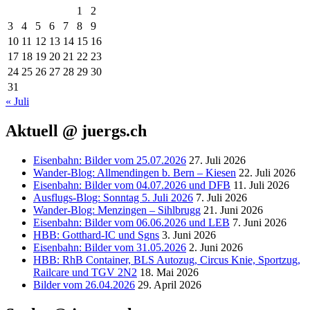
1
2
3
4
5
6
7
8
9
10
11
12
13
14
15
16
17
18
19
20
21
22
23
24
25
26
27
28
29
30
31
« Juli
Aktuell @ juergs.ch
Eisenbahn: Bilder vom 25.07.2026
27. Juli 2026
Wander-Blog: Allmendingen b. Bern – Kiesen
22. Juli 2026
Eisenbahn: Bilder vom 04.07.2026 und DFB
11. Juli 2026
Ausflugs-Blog: Sonntag 5. Juli 2026
7. Juli 2026
Wander-Blog: Menzingen – Sihlbrugg
21. Juni 2026
Eisenbahn: Bilder vom 06.06.2026 und LEB
7. Juni 2026
HBB: Gotthard-IC und Sgns
3. Juni 2026
Eisenbahn: Bilder vom 31.05.2026
2. Juni 2026
HBB: RhB Container, BLS Autozug, Circus Knie, Sportzug,
Railcare und TGV 2N2
18. Mai 2026
Bilder vom 26.04.2026
29. April 2026