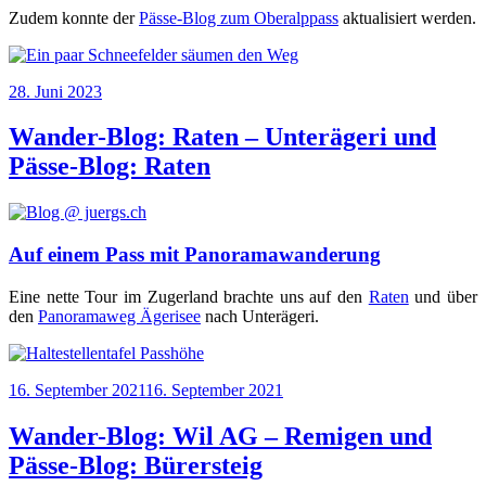
Zudem konn­te der
Päs­se-Blog zum Ober­alp­pass
aktua­li­siert werden.
Veröffentlicht
28. Juni 2023
am
Wander-Blog: Raten – Unterägeri und
Pässe-Blog: Raten
Auf einem Pass mit Panoramawanderung
Eine net­te Tour im Zuger­land brach­te uns auf den
Raten
und über
den
Pan­ora­ma­weg Äge­ri­see
nach Unterägeri.
Veröffentlicht
16. September 2021
16. September 2021
am
Wander-Blog: Wil AG – Remigen und
Pässe-Blog: Bürersteig