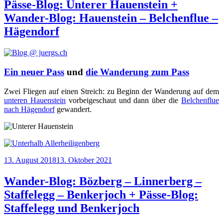
Pässe-Blog: Unterer Hauenstein +
Wander-Blog: Hauenstein – Belchenflue –
Hägendorf
Ein neuer Pass
und
die Wanderung zum Pass
Zwei Flie­gen auf einen Streich: zu Beginn der Wan­de­rung auf dem
unte­ren Hau­en­stein
vor­bei­ge­schaut und dann über die
Bel­chen­flue
nach Hägen­dorf
gewandert.
Veröffentlicht
13. August 2018
13. Oktober 2021
am
Wander-Blog: Bözberg – Linnerberg –
Staffelegg – Benkerjoch + Pässe-Blog:
Staffelegg und Benkerjoch