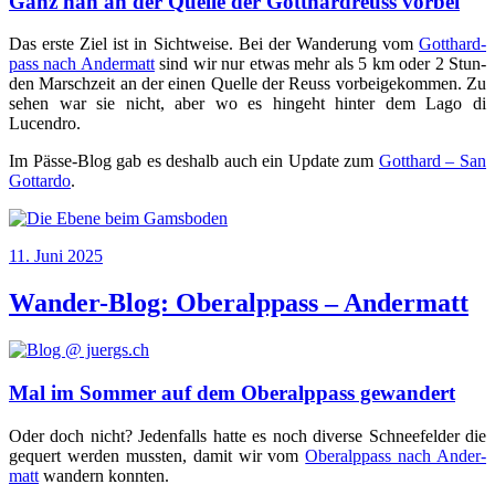
Ganz nah an der Quelle der Gotthardreuss vorbei
Das ers­te Ziel ist in Sicht­wei­se. Bei der Wan­de­rung vom
Gott­hard­
pass nach Ander­matt
sind wir nur etwas mehr als 5 km oder 2 Stun­
den Marsch­zeit an der einen Quel­le der Reuss vor­bei­ge­kom­men. Zu
sehen war sie nicht, aber wo es hin­geht hin­ter dem Lago di
Lucendro.
Im Päs­se-Blog gab es des­halb auch ein Update zum
Gott­hard – San
Got­tar­do
.
Veröffentlicht
11. Juni 2025
am
Wander-Blog: Oberalppass – Andermatt
Mal im Sommer auf dem Oberalppass gewandert
Oder doch nicht? Jeden­falls hat­te es noch diver­se Schnee­fel­der die
gequert wer­den muss­ten, damit wir vom
Ober­alp­pass nach Ander­
matt
wan­dern konnten.