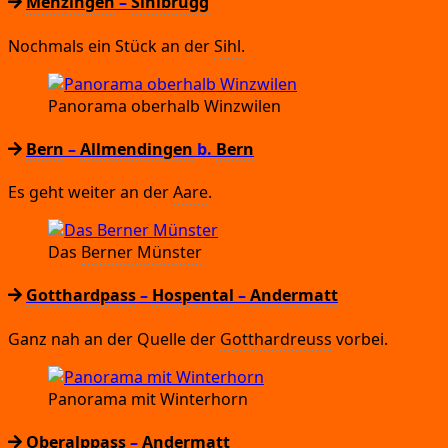
Menzingen
–
Sihlbrugg
Noch­mals ein Stück an der
Sihl
.
Pan­ora­ma ober­halb Winzwilen
Bern
–
Allmendingen
b.
Bern
Es geht wei­ter an der
Aare
.
Das
Ber­ner Münster
Gotthardpass
–
Hospental
–
Andermatt
Ganz nah an der Quel­le der
Gott­har­d­reuss
vorbei.
Pan­ora­ma mit Winterhorn
Oberalppass
–
Andermatt