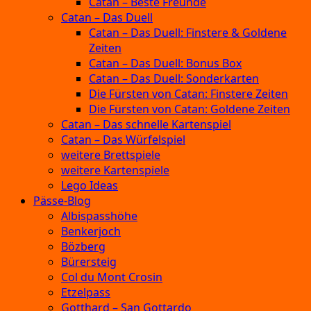
Catan – Beste Freunde
Catan – Das Duell
Catan – Das Duell: Finstere & Goldene
Zeiten
Catan – Das Duell: Bonus Box
Catan – Das Duell: Sonderkarten
Die Fürsten von Catan: Finstere Zeiten
Die Fürsten von Catan: Goldene Zeiten
Catan – Das schnelle Kartenspiel
Catan – Das Würfelspiel
weitere Brettspiele
weitere Kartenspiele
Lego Ideas
Pässe-Blog
Albispasshöhe
Benkerjoch
Bözberg
Bürersteig
Col du Mont Crosin
Etzelpass
Gotthard – San Gottardo