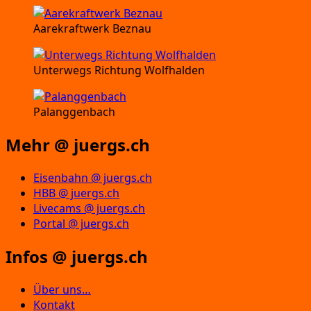
Aarekraftwerk Beznau
Unterwegs Richtung Wolfhalden
Palanggenbach
Mehr @ juergs.ch
Eisenbahn @ juergs.ch
HBB @ juergs.ch
Livecams @ juergs.ch
Portal @ juergs.ch
Infos @ juergs.ch
Über uns…
Kontakt