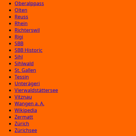
Oberalppass
Olten
Reuss
Rhein
Richterswil
Rigi
SBB
SBB Historic
Sihl
Sihlwald
St. Gallen
Tessin
Unterägeri
Vierwaldstättersee
Vitznau
Wangen a. A.
Wikipedia
Zermatt
Zürich
Zürichsee