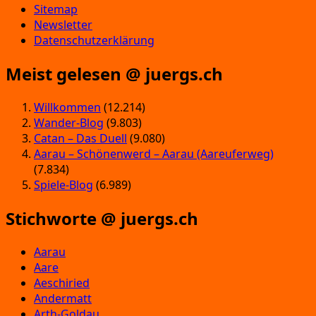
Sitemap
Newsletter
Datenschutzerklärung
Meist gelesen @ juergs.ch
Willkommen
(12.214)
Wander-Blog
(9.803)
Catan – Das Duell
(9.080)
Aarau – Schönenwerd – Aarau (Aareuferweg)
(7.834)
Spiele-Blog
(6.989)
Stichworte @ juergs.ch
Aarau
Aare
Aeschiried
Andermatt
Arth-Goldau