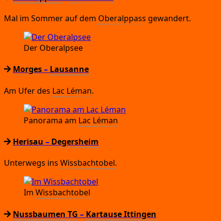
Mal im Som­mer auf dem
Ober­alp­pass
gewandert.
Der Ober­alp­see
Morges
–
Lausanne
Am Ufer des
Lac Léman
.
Pan­ora­ma am
Lac Léman
Herisau
–
Degersheim
Unter­wegs ins
Wiss­bach­to­bel
.
Im
Wiss­bach­to­bel
Nussbaumen TG
–
Kartause Ittingen