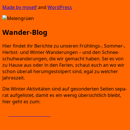
Made by mys­elf
and
Word­Press
Wander-Blog
Hier fin­det ihr Berich­te zu unse­ren Früh­lings-
, Som­mer-
,
Herbst-
und Win­ter-Wan­de­run­gen
– und den Schnee­
schuh­wan­de­run­gen,
die wir gemacht haben.
Sei es von
zu Hau­se aus oder in den Feri­en,
schaut euch an wo wir
schon über­all her­um­ge­stol­pert sind,
egal zu wel­cher
Jahreszeit.
Die Win­ter-Akti­vi­tä­ten sind auf geson­der­ten Sei­ten sepa­
rat auf­ge­lis­tet,
damit es ein wenig über­sicht­lich bleibt,
hier geht es zum:
Winterwandern
Schneeschuhwandern