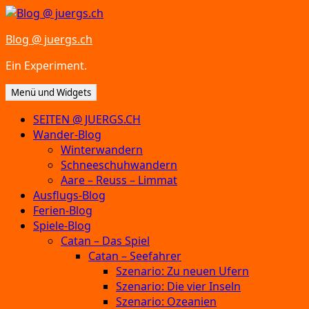
Zum
Inhalt
Blog @ juergs.ch
springen
Ein Experiment.
Menü und Widgets
SEITEN @ JUERGS.CH
Wander-Blog
Winterwandern
Schneeschuhwandern
Aare – Reuss – Limmat
Ausflugs-Blog
Ferien-Blog
Spiele-Blog
Catan – Das Spiel
Catan – Seefahrer
Szenario: Zu neuen Ufern
Szenario: Die vier Inseln
Szenario: Ozeanien