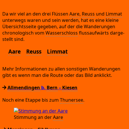
Da wir viel an den drei Flüs­sen
Aare
,
Reuss
und
Lim­mat
unter­wegs waren und sein wer­den,
hat es eine klei­ne
Über­sichts­sei­te gege­ben,
auf der die Wan­de­run­gen
chro­no­lo­gisch vom
Was­ser­schloss
fluss­auf­wärts dar­ge­
stellt sind.
Aare
–
Reuss
–
Limmat
Mehr Infor­ma­tio­nen zu allen sons­ti­gen Wan­de­run­gen
gibt es wenn man die Rou­te oder das Bild anklickt.
Allmendingen
b.
Bern
–
Kiesen
Noch eine Etap­pe bis zum
Thu­ner­see
.
Stim­mung an der
Aare