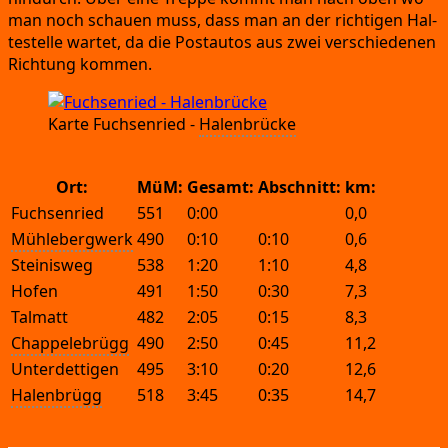
man noch schau­en muss,
dass man an der rich­ti­gen Hal­
te­stel­le war­tet,
da die Post­au­tos aus zwei ver­schie­de­nen
Rich­tung kommen.
Kar­te Fuch­sen­ried
-
Halen­brü­cke
Ort:
MüM:
Gesamt:
Abschnitt:
km:
Fuchsenried
551
0:00
0,0
Mühlebergwerk
490
0:10
0:10
0,6
Steinisweg
538
1:20
1:10
4,8
Hofen
491
1:50
0:30
7,3
Talmatt
482
2:05
0:15
8,3
Chappelebrügg
490
2:50
0:45
11,2
Unterdettigen
495
3:10
0:20
12,6
Halenbrügg
518
3:45
0:35
14,7