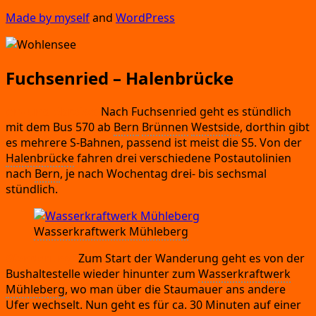
Made by mys­elf
and
Word­Press
Fuchsenried – Halenbrücke
An-
und Abrei­se:
Nach Fuch­sen­ried geht es stünd­lich
mit dem Bus 570 ab
Bern
Brün­nen
West­side
,
dort­hin gibt
es meh­re­re S‑Bahnen,
pas­send ist meist die S5.
Von der
Halen­brü­cke
fah­ren drei ver­schie­de­ne Post­au­to­li­ni­en
nach
Bern
,
je nach Wochen­tag drei-
bis sechs­mal
stündlich.
Was­ser­kraft­werk Mühleberg
Wan­de­rung:
Zum Start der Wan­de­rung geht es von der
Bus­hal­te­stel­le wie­der hin­un­ter zum
Was­ser­kraft­werk
Müh­le­berg
,
wo man über die Stau­mau­er ans ande­re
Ufer wech­selt.
Nun geht es für ca.
30 Minu­ten auf einer