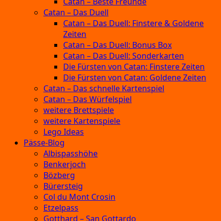
Catan – Beste Freunde
Catan – Das Duell
Catan – Das Duell: Finstere & Goldene
Zeiten
Catan – Das Duell: Bonus Box
Catan – Das Duell: Sonderkarten
Die Fürsten von Catan: Finstere Zeiten
Die Fürsten von Catan: Goldene Zeiten
Catan – Das schnelle Kartenspiel
Catan – Das Würfelspiel
weitere Brettspiele
weitere Kartenspiele
Lego Ideas
Pässe-Blog
Albispasshöhe
Benkerjoch
Bözberg
Bürersteig
Col du Mont Crosin
Etzelpass
Gotthard – San Gottardo