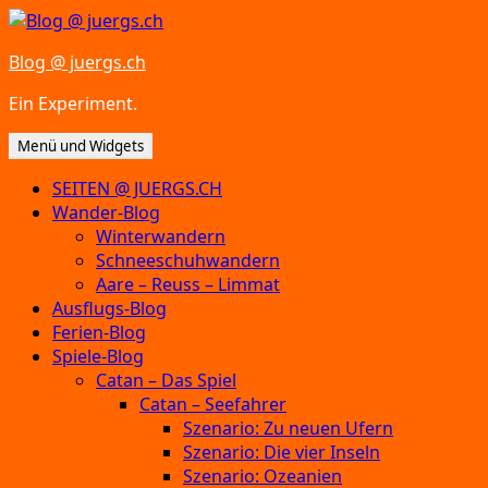
Zum
Inhalt
Blog @ juergs.ch
springen
Ein Experiment.
Menü und Widgets
SEITEN @ JUERGS.CH
Wander-Blog
Winterwandern
Schneeschuhwandern
Aare – Reuss – Limmat
Ausflugs-Blog
Ferien-Blog
Spiele-Blog
Catan – Das Spiel
Catan – Seefahrer
Szenario: Zu neuen Ufern
Szenario: Die vier Inseln
Szenario: Ozeanien