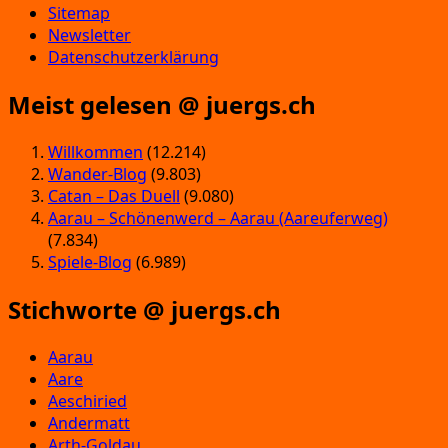
Sitemap
Newsletter
Datenschutzerklärung
Meist gelesen @ juergs.ch
Willkommen
(12.214)
Wander-Blog
(9.803)
Catan – Das Duell
(9.080)
Aarau – Schönenwerd – Aarau (Aareuferweg)
(7.834)
Spiele-Blog
(6.989)
Stichworte @ juergs.ch
Aarau
Aare
Aeschiried
Andermatt
Arth-Goldau