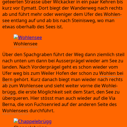
geteer­ten Stras­se über Wick­acker in ein paar Keh­ren bis
kurz vor Eymatt.
Dort biegt der Wan­der­weg nach rechts
ab und führt mehr oder weni­ger dem Ufer des
Woh­len­
see
ent­lang auf und ab bis nach Stei­nis­weg,
wo man
etwas ober­halb des Sees ist.
Woh­len­see
Über den Spach­gra­ben führt der Weg dann ziem­lich steil
nach unten um dann bei Aus­ser­prä­gel wie­der am See zu
lan­den.
Nach Vor­der­prä­gel geht es schon wie­der vom
Ufer weg bis zum Wei­ler Hof­en der schon zu
Woh­len
bei
Bern
gehört.
Kurz danach biegt man wie­der nach rechts
ab zum
Woh­len­see
und sieht wei­ter vor­ne die
Wohlei­
brügg
,
die ers­te Mög­lich­keit seit dem Start,
den See zu
über­que­ren.
Hier stösst man auch wie­der auf die Via
Ber­na,
die von Fuch­sen­ried auf der ande­ren Sei­te des
Woh­len­sees
durchführt.