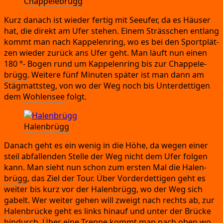
Chap­pe­le­brügg
Kurz danach ist wie­der fer­tig mit See­ufer,
da es Häu­ser
hat,
die direkt am Ufer ste­hen.
Einem Sträs­s­chen ent­lang
kommt man nach Kap­pelen­ring,
wo es bei den Sport­plät­
zen wie­der zurück ans Ufer geht.
Man läuft nun einen
180
°
- Bogen rund um Kap­pelen­ring bis zur
Chap­pe­le­
brügg
.
Wei­te­re fünf Minu­ten spä­ter ist man dann am
Stäg­matt­steg
,
von wo der Weg noch bis Unter­det­ti­gen
dem
Woh­len­see
folgt.
Halen­brügg
Danach geht es ein wenig in die Höhe,
da wegen einer
steil abfal­len­den Stel­le der Weg nicht dem Ufer fol­gen
kann.
Man sieht nun schon zum ers­ten Mal die
Halen­
brügg
,
das Ziel der Tour.
Über Vor­der­det­ti­gen geht es
wei­ter bis kurz vor der
Halen­brügg
,
wo der Weg sich
gabelt.
Wer wei­ter gehen will zweigt nach rechts ab,
zur
Halen­brü­cke
geht es links hin­auf und unter der Brü­cke
hin­durch.
Über eine Trep­pe kommt man nach oben wo