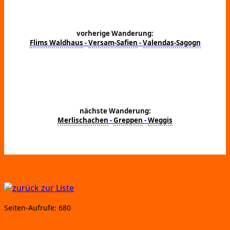
vorherige Wanderung:
Flims Waldhaus
-
Versam-Safien
-
Valendas-Sagogn
nächste Wanderung:
Merlischachen
-
Greppen
-
Weggis
Sei­ten-Auf­ru­fe:
680