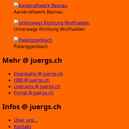
Aarekraftwerk Beznau
Unterwegs Richtung Wolfhalden
Palanggenbach
Mehr @ juergs.ch
Eisenbahn @ juergs.ch
HBB @ juergs.ch
Livecams @ juergs.ch
Portal @ juergs.ch
Infos @ juergs.ch
Über uns…
Kontakt