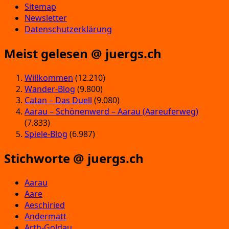
Sitemap
Newsletter
Datenschutzerklärung
Meist gelesen @ juergs.ch
Willkommen
(12.210)
Wander-Blog
(9.800)
Catan – Das Duell
(9.080)
Aarau – Schönenwerd – Aarau (Aareuferweg)
(7.833)
Spiele-Blog
(6.987)
Stichworte @ juergs.ch
Aarau
Aare
Aeschiried
Andermatt
Arth-Goldau