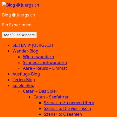
Zum
Inhalt
Blog @ juergs.ch
springen
Ein Experiment.
Menü und Widgets
SEITEN @ JUERGS.CH
Wander-Blog
Winterwandern
Schneeschuhwandern
Aare – Reuss – Limmat
Ausflugs-Blog
Ferien-Blog
Spiele-Blog
Catan – Das Spiel
Catan – Seefahrer
Szenario: Zu neuen Ufern
Szenario: Die vier Inseln
Szenario: Ozeanien