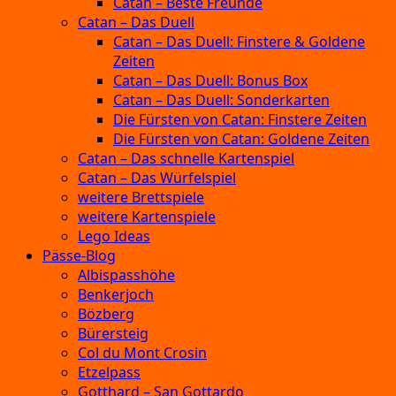
Catan – Beste Freunde
Catan – Das Duell
Catan – Das Duell: Finstere & Goldene
Zeiten
Catan – Das Duell: Bonus Box
Catan – Das Duell: Sonderkarten
Die Fürsten von Catan: Finstere Zeiten
Die Fürsten von Catan: Goldene Zeiten
Catan – Das schnelle Kartenspiel
Catan – Das Würfelspiel
weitere Brettspiele
weitere Kartenspiele
Lego Ideas
Pässe-Blog
Albispasshöhe
Benkerjoch
Bözberg
Bürersteig
Col du Mont Crosin
Etzelpass
Gotthard – San Gottardo