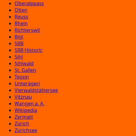
Oberalppass
Olten
Reuss
Rhein
Richterswil
Rigi
SBB
SBB Historic
Sihl
Sihlwald
St. Gallen
Tessin
Unterägeri
Vierwaldstättersee
Vitznau
Wangen a. A.
Wikipedia
Zermatt
Zürich
Zürichsee