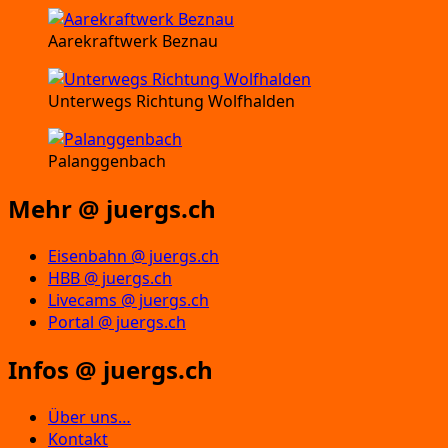
Aarekraftwerk Beznau
Unterwegs Richtung Wolfhalden
Palanggenbach
Mehr @ juergs.ch
Eisenbahn @ juergs.ch
HBB @ juergs.ch
Livecams @ juergs.ch
Portal @ juergs.ch
Infos @ juergs.ch
Über uns…
Kontakt