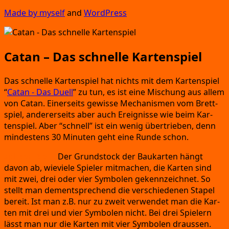
Made by mys­elf
and
Word­Press
Catan – Das schnelle Kartenspiel
Das schnel­le Kar­ten­spiel hat nichts mit dem Kar­ten­spiel
“
Catan
- Das Duell
” zu tun,
es ist eine Mischung aus allem
von Catan.
Einer­seits gewis­se Mecha­nis­men vom Brett­
spiel,
ande­rer­seits aber auch Ereig­nis­se wie beim Kar­
ten­spiel.
Aber
“schnell”
ist ein wenig über­trie­ben,
denn
min­des­tens 30 Minu­ten geht eine Run­de schon.
Spiel­auf­bau:
Der Grund­stock der Bau­kar­ten hängt
davon ab,
wie­vie­le Spie­ler mit­ma­chen,
die Kar­ten sind
mit zwei,
drei oder vier Sym­bo­len gekenn­zeich­net.
So
stellt man dem­entspre­chend die ver­schie­de­nen Sta­pel
bereit.
Ist man z.B.
nur zu zweit ver­wen­det man die Kar­
ten mit drei und vier Sym­bo­len nicht.
Bei drei Spie­lern
lässt man nur die Kar­ten mit vier Sym­bo­len draussen.