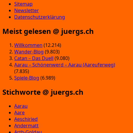
Sitemap
Newsletter
Datenschutzerklärung
Meist gelesen @ juergs.ch
Willkommen
(12.214)
Wander-Blog
(9.803)
Catan – Das Duell
(9.080)
Aarau – Schönenwerd – Aarau (Aareuferweg)
(7.835)
Spiele-Blog
(6.989)
Stichworte @ juergs.ch
Aarau
Aare
Aeschiried
Andermatt
Arth-Goldau