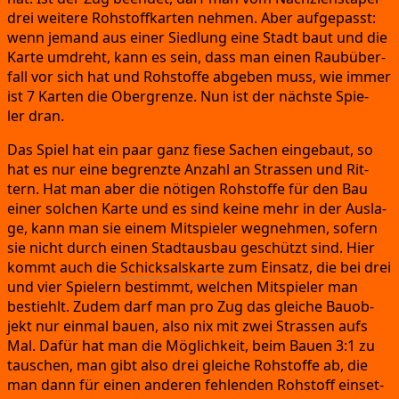
drei wei­te­re Roh­stoff­kar­ten neh­men.
Aber auf­ge­passt:
wenn jemand aus einer Sied­lung eine Stadt baut und die
Kar­te umdreht,
kann es sein,
dass man einen Raub­über­
fall vor sich hat und Roh­stof­fe abge­ben muss,
wie immer
ist 7 Kar­ten die Ober­gren­ze.
Nun ist der nächs­te Spie­
ler dran.
Das Spiel hat ein paar ganz fie­se Sachen ein­ge­baut,
so
hat es nur eine begrenz­te Anzahl an Stras­sen und Rit­
tern.
Hat man aber die nöti­gen Roh­stof­fe für den Bau
einer sol­chen Kar­te und es sind kei­ne mehr in der Aus­la­
ge,
kann man sie einem Mit­spie­ler weg­neh­men,
sofern
sie nicht durch einen Stadt­aus­bau geschützt sind.
Hier
kommt auch die
Schick­sals­kar­te
zum Ein­satz,
die bei drei
und vier Spie­lern bestimmt,
wel­chen Mit­spie­ler man
bestiehlt.
Zudem darf man pro Zug das glei­che Bau­ob­
jekt nur ein­mal bau­en,
also nix mit zwei Stras­sen aufs
Mal.
Dafür hat man die Mög­lich­keit,
beim Bau­en 3:1 zu
tau­schen,
man gibt also drei glei­che Roh­stof­fe ab,
die
man dann für einen ande­ren feh­len­den Roh­stoff ein­set­