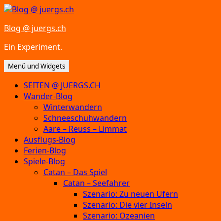
Zum
Inhalt
Blog @ juergs.ch
springen
Ein Experiment.
Menü und Widgets
SEITEN @ JUERGS.CH
Wander-Blog
Winterwandern
Schneeschuhwandern
Aare – Reuss – Limmat
Ausflugs-Blog
Ferien-Blog
Spiele-Blog
Catan – Das Spiel
Catan – Seefahrer
Szenario: Zu neuen Ufern
Szenario: Die vier Inseln
Szenario: Ozeanien