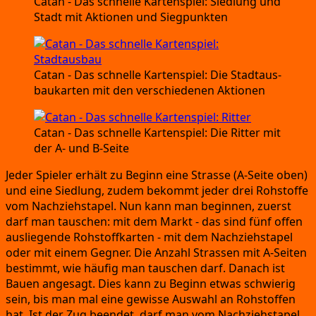
Catan
- Das schnel­le Kar­ten­spiel:
Sied­lung und
Stadt mit Aktio­nen und Siegpunkten
Catan
- Das schnel­le Kar­ten­spiel:
Die Stadt­aus­
bau­kar­ten mit den ver­schie­de­nen Aktionen
Catan
- Das schnel­le Kar­ten­spiel:
Die Rit­ter mit
der A-
und B‑Seite
Jeder Spie­ler erhält zu Beginn eine Stras­se
(A‑Seite oben)
und eine Sied­lung,
zudem bekommt jeder drei Roh­stof­fe
vom Nach­zieh­sta­pel.
Nun kann man begin­nen,
zuerst
darf man tau­schen:
mit dem Markt
- das sind fünf offen
aus­lie­gen­de Roh­stoff­kar­ten
- mit dem Nach­zieh­sta­pel
oder mit einem Geg­ner.
Die Anzahl Stras­sen mit A‑Seiten
bestimmt,
wie häu­fig man tau­schen darf.
Danach ist
Bau­en ange­sagt.
Dies kann zu Beginn etwas schwie­rig
sein,
bis man mal eine gewis­se Aus­wahl an Roh­stof­fen
hat.
Ist der Zug been­det,
darf man vom Nach­zieh­sta­pel