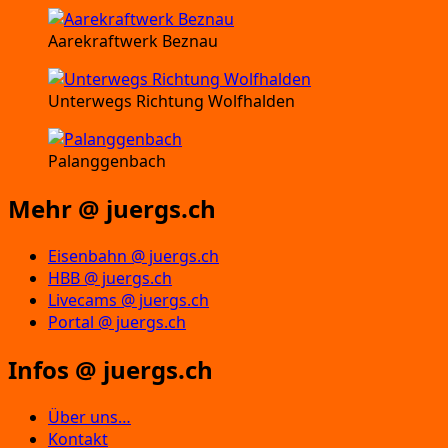
Aarekraftwerk Beznau
Unterwegs Richtung Wolfhalden
Palanggenbach
Mehr @ juergs.ch
Eisenbahn @ juergs.ch
HBB @ juergs.ch
Livecams @ juergs.ch
Portal @ juergs.ch
Infos @ juergs.ch
Über uns…
Kontakt