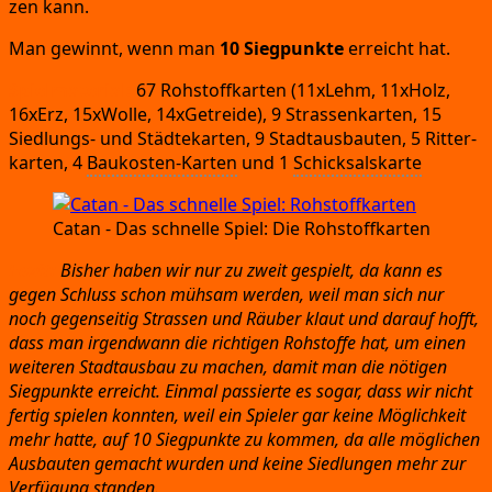
zen kann.
Man gewinnt,
wenn man
10 Sieg­punk­te
erreicht hat.
Spiel­ma­te­ri­al:
67 Roh­stoff­kar­ten
(11xLehm,
11xHolz,
16xErz,
15xWolle,
14xGetreide)
, 9 Stras­sen­kar­ten,
15
Sied­lungs-
und Städ­te­kar­ten,
9 Stadt­aus­bau­ten,
5 Rit­ter­
kar­ten,
4
Bau­kos­ten-Kar­ten
und 1
Schick­sals­kar­te
Catan
- Das schnel­le Spiel:
Die Rohstoffkarten
Fazit:
Bis­her haben wir nur zu zweit gespielt,
da kann es
gegen Schluss schon müh­sam wer­den,
weil man sich nur
noch gegen­sei­tig Stras­sen und Räu­ber klaut und dar­auf hofft,
dass man irgend­wann die rich­ti­gen Roh­stof­fe hat,
um einen
wei­te­ren Stadt­aus­bau zu machen,
damit man die nöti­gen
Sieg­punk­te erreicht.
Ein­mal pas­sier­te es sogar,
dass wir nicht
fer­tig spie­len konn­ten,
weil ein Spie­ler gar kei­ne Mög­lich­keit
mehr hat­te,
auf 10 Sieg­punk­te zu kom­men,
da alle mög­li­chen
Aus­bau­ten gemacht wur­den und kei­ne Sied­lun­gen mehr zur
Ver­fü­gung standen.