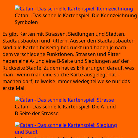
Catan
- Das schnel­le Kar­ten­spiel:
Die Kenn­zeich­nung 
Symbolen
Es gibt Kar­ten mit Stras­sen,
Sied­lun­gen und Städ­ten,
Stadt­aus­bau­ten und Rit­tern.
Aus­ser den Stadt­aus­bau­ten
sind alle Kar­ten bei­sei­tig bedruckt und haben je nach
dem ver­schie­de­ne Funk­tio­nen.
Stras­sen und Rit­ter
haben eine A-
und eine B‑Seite und Sied­lun­gen auf der
Rück­sei­te Städ­te.
Zudem hat es Erklä­run­gen dar­auf,
was
man
- wenn man eine sol­che Kar­te aus­ge­legt hat
-
machen darf,
teil­wei­se immer wie­der,
teil­wei­se nur das
ers­te Mal.
Catan
- Das schnel­le Kar­ten­spiel:
Die A-
und
B‑Seite der Strasse