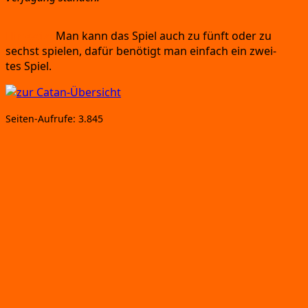
Hin­weis:
Man kann das Spiel auch zu fünft oder zu
sechst spie­len,
dafür benö­tigt man ein­fach ein zwei­
tes Spiel.
Sei­ten-Auf­ru­fe:
3.845