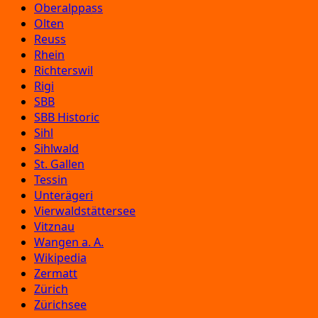
Oberalppass
Olten
Reuss
Rhein
Richterswil
Rigi
SBB
SBB Historic
Sihl
Sihlwald
St. Gallen
Tessin
Unterägeri
Vierwaldstättersee
Vitznau
Wangen a. A.
Wikipedia
Zermatt
Zürich
Zürichsee