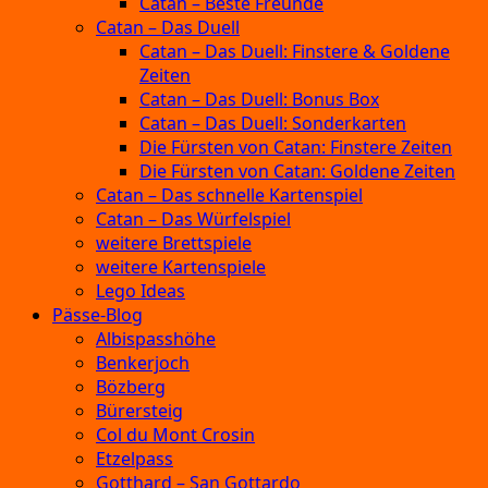
Catan – Beste Freunde
Catan – Das Duell
Catan – Das Duell: Finstere & Goldene
Zeiten
Catan – Das Duell: Bonus Box
Catan – Das Duell: Sonderkarten
Die Fürsten von Catan: Finstere Zeiten
Die Fürsten von Catan: Goldene Zeiten
Catan – Das schnelle Kartenspiel
Catan – Das Würfelspiel
weitere Brettspiele
weitere Kartenspiele
Lego Ideas
Pässe-Blog
Albispasshöhe
Benkerjoch
Bözberg
Bürersteig
Col du Mont Crosin
Etzelpass
Gotthard – San Gottardo