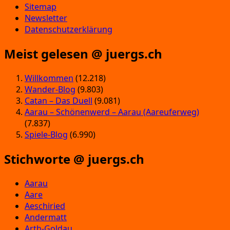
Sitemap
Newsletter
Datenschutzerklärung
Meist gelesen @ juergs.ch
Willkommen
(12.218)
Wander-Blog
(9.803)
Catan – Das Duell
(9.081)
Aarau – Schönenwerd – Aarau (Aareuferweg)
(7.837)
Spiele-Blog
(6.990)
Stichworte @ juergs.ch
Aarau
Aare
Aeschiried
Andermatt
Arth-Goldau