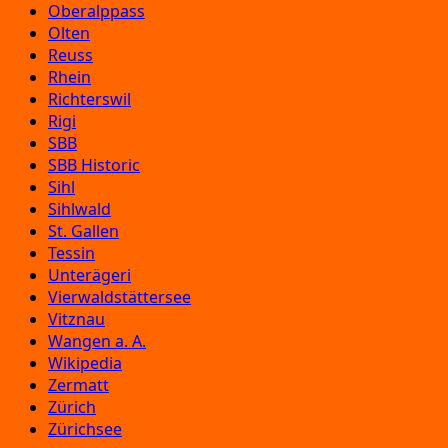
Oberalppass
Olten
Reuss
Rhein
Richterswil
Rigi
SBB
SBB Historic
Sihl
Sihlwald
St. Gallen
Tessin
Unterägeri
Vierwaldstättersee
Vitznau
Wangen a. A.
Wikipedia
Zermatt
Zürich
Zürichsee