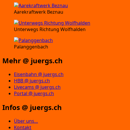
Aarekraftwerk Beznau
Unterwegs Richtung Wolfhalden
Palanggenbach
Mehr @ juergs.ch
Eisenbahn @ juergs.ch
HBB @ juergs.ch
Livecams @ juergs.ch
Portal @ juergs.ch
Infos @ juergs.ch
Über uns…
Kontakt