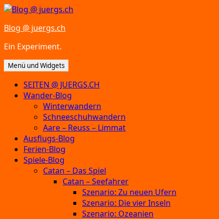
Zum
Inhalt
Blog @ juergs.ch
springen
Ein Experiment.
Menü und Widgets
SEITEN @ JUERGS.CH
Wander-Blog
Winterwandern
Schneeschuhwandern
Aare – Reuss – Limmat
Ausflugs-Blog
Ferien-Blog
Spiele-Blog
Catan – Das Spiel
Catan – Seefahrer
Szenario: Zu neuen Ufern
Szenario: Die vier Inseln
Szenario: Ozeanien