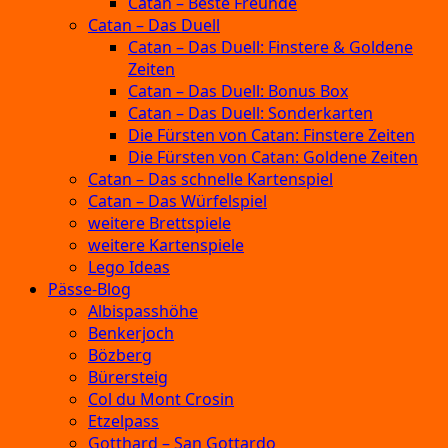
Catan – Beste Freunde
Catan – Das Duell
Catan – Das Duell: Finstere & Goldene
Zeiten
Catan – Das Duell: Bonus Box
Catan – Das Duell: Sonderkarten
Die Fürsten von Catan: Finstere Zeiten
Die Fürsten von Catan: Goldene Zeiten
Catan – Das schnelle Kartenspiel
Catan – Das Würfelspiel
weitere Brettspiele
weitere Kartenspiele
Lego Ideas
Pässe-Blog
Albispasshöhe
Benkerjoch
Bözberg
Bürersteig
Col du Mont Crosin
Etzelpass
Gotthard – San Gottardo