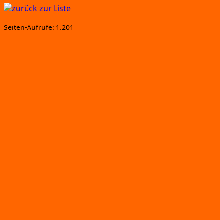
Sei­ten-Auf­ru­fe:
1.201