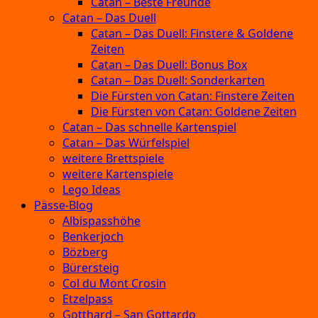
Catan – Beste Freunde
Catan – Das Duell
Catan – Das Duell: Finstere & Goldene
Zeiten
Catan – Das Duell: Bonus Box
Catan – Das Duell: Sonderkarten
Die Fürsten von Catan: Finstere Zeiten
Die Fürsten von Catan: Goldene Zeiten
Catan – Das schnelle Kartenspiel
Catan – Das Würfelspiel
weitere Brettspiele
weitere Kartenspiele
Lego Ideas
Pässe-Blog
Albispasshöhe
Benkerjoch
Bözberg
Bürersteig
Col du Mont Crosin
Etzelpass
Gotthard – San Gottardo