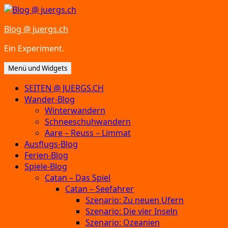
Zum
Inhalt
Blog @ juergs.ch
springen
Ein Experiment.
Menü und Widgets
SEITEN @ JUERGS.CH
Wander-Blog
Winterwandern
Schneeschuhwandern
Aare – Reuss – Limmat
Ausflugs-Blog
Ferien-Blog
Spiele-Blog
Catan – Das Spiel
Catan – Seefahrer
Szenario: Zu neuen Ufern
Szenario: Die vier Inseln
Szenario: Ozeanien