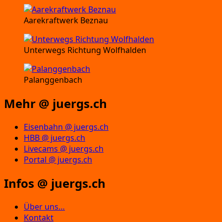
Aarekraftwerk Beznau
Unterwegs Richtung Wolfhalden
Palanggenbach
Mehr @ juergs.ch
Eisenbahn @ juergs.ch
HBB @ juergs.ch
Livecams @ juergs.ch
Portal @ juergs.ch
Infos @ juergs.ch
Über uns…
Kontakt