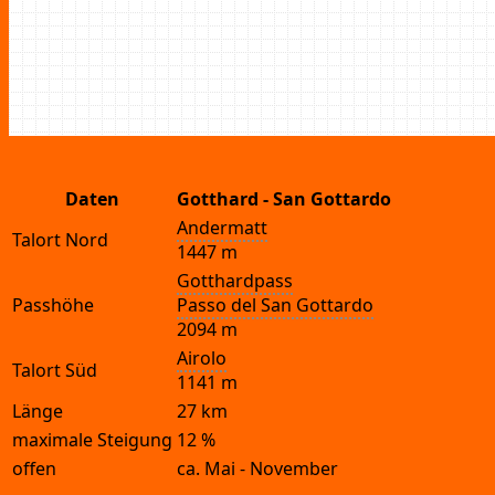
Daten
Gott­hard
- San Gottardo
Ander­matt
Tal­ort Nord
1447 m
Gott­hard­pass
Pass­hö­he
Pas­so del San Gottardo
2094 m
Airo­lo
Tal­ort Süd
1141 m
Län­ge
27 km
maxi­ma­le Steigung
12
%
offen
ca.
Mai
- Novem­ber