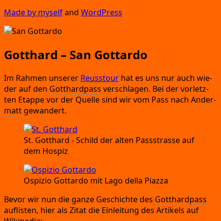
Made by mys­elf
and
Word­Press
Gotthard – San Gottardo
Im Rah­men unse­rer
Reuss­tour
hat es uns nur auch wie­
der auf den
Gott­hard­pass
ver­schla­gen.
Bei der vor­letz­
ten Etap­pe vor der Quel­le sind wir vom Pass nach
Ander­
matt
gewandert.
St.
Gott­hard
- Schild der alten Pass­stras­se auf
dem Hospiz
Ospi­zio Got­tar­do mit Lago del­la Piazza
Bevor wir nun die gan­ze Geschich­te des
Gott­hard­pass
auf­lis­ten,
hier als Zitat die Ein­lei­tung des Arti­kels auf
Wikipedia: