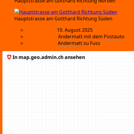
Haupt­stras­se am Gott­hard Rich­tung Norden
Haupt­stras­se am Gott­hard Rich­tung Süden
Erreicht am:
10.
August 2025
Erreicht von:
Ander­matt
mit dem
Post­au­to
Wei­ter nach:
Ander­matt
zu Fuss