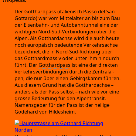
Der
Gott­hard­pass
(ita­lie­nisch
Pas­so del San
Got­tar­do
)
war vom Mit­tel­al­ter an bis zum Bau
der Eisen­bahn-
und Auto­bahn­tun­nel eine der
wich­ti­gen Nord-Süd-Ver­bin­dun­gen über die
Alpen.
Als Gott­hardach­se wird die auch heu­te
noch euro­pä­isch bedeu­ten­de Ver­kehrs­ach­se
bezeich­net,
die in Nord-Süd-Rich­tung über
das Gott­hard­mas­siv oder unter ihm hin­durch
führt.
Der
Gott­hard­pass
ist eine der direk­ten
Ver­kehrs­ver­bin­dun­gen durch die Zen­tral­al­
pen,
die nur über einen Gebirgs­kamm füh­ren.
Aus die­sem Grund hat die Gott­hardach­se
–
anders als der Pass selbst
– nach wie vor eine
gros­se Bedeu­tung für den Alpen­tran­sit.
Namens­ge­ber für den Pass ist der hei­li­ge
Gode­hard von Hildesheim.