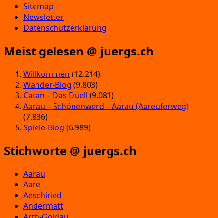
Sitemap
Newsletter
Datenschutzerklärung
Meist gelesen @ juergs.ch
Willkommen
(12.214)
Wander-Blog
(9.803)
Catan – Das Duell
(9.081)
Aarau – Schönenwerd – Aarau (Aareuferweg)
(7.836)
Spiele-Blog
(6.989)
Stichworte @ juergs.ch
Aarau
Aare
Aeschiried
Andermatt
Arth-Goldau