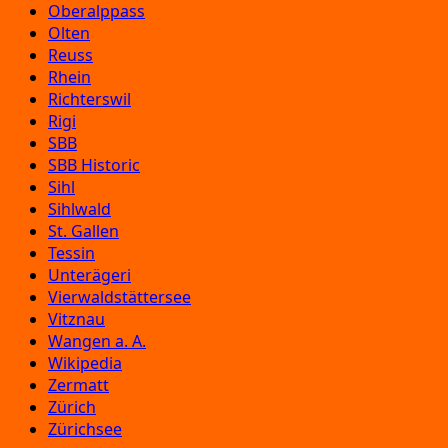
Oberalppass
Olten
Reuss
Rhein
Richterswil
Rigi
SBB
SBB Historic
Sihl
Sihlwald
St. Gallen
Tessin
Unterägeri
Vierwaldstättersee
Vitznau
Wangen a. A.
Wikipedia
Zermatt
Zürich
Zürichsee