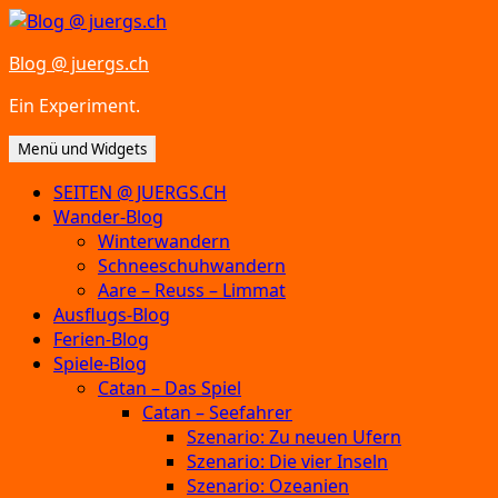
Zum
Inhalt
Blog @ juergs.ch
springen
Ein Experiment.
Menü und Widgets
SEITEN @ JUERGS.CH
Wander-Blog
Winterwandern
Schneeschuhwandern
Aare – Reuss – Limmat
Ausflugs-Blog
Ferien-Blog
Spiele-Blog
Catan – Das Spiel
Catan – Seefahrer
Szenario: Zu neuen Ufern
Szenario: Die vier Inseln
Szenario: Ozeanien