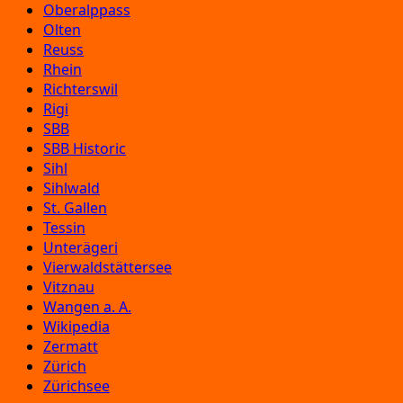
Oberalppass
Olten
Reuss
Rhein
Richterswil
Rigi
SBB
SBB Historic
Sihl
Sihlwald
St. Gallen
Tessin
Unterägeri
Vierwaldstättersee
Vitznau
Wangen a. A.
Wikipedia
Zermatt
Zürich
Zürichsee