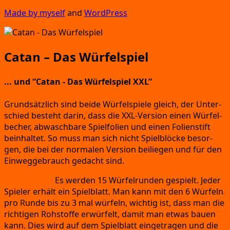
Made by mys­elf
and
Word­Press
Catan – Das Würfelspiel
..
. und
“Catan
- Das Würfelspiel XXL”
Grund­sätz­lich sind bei­de Wür­fel­spie­le gleich,
der Unter­
schied besteht dar­in,
dass die XXL-Ver­si­on einen Wür­fel­
be­cher,
abwasch­ba­re Spiel­fo­li­en und einen Foli­en­stift
beinhal­tet.
So muss man sich nicht Spiel­blö­cke besor­
gen,
die bei der nor­ma­len Ver­si­on bei­lie­gen und für den
Ein­weg­ge­brauch gedacht sind.
Spiel­ab­lauf:
Es wer­den 15 Wür­fel­run­den gespielt.
Jeder
Spie­ler erhält ein Spiel­blatt.
Man kann mit den 6 Wür­feln
pro Run­de bis zu 3 mal wür­feln,
wich­tig ist,
dass man die
rich­ti­gen Roh­stof­fe erwür­felt,
damit man etwas bau­en
kann.
Dies wird auf dem Spiel­blatt ein­ge­tra­gen und die