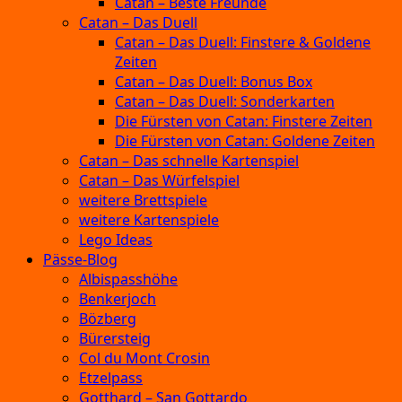
Catan – Beste Freunde
Catan – Das Duell
Catan – Das Duell: Finstere & Goldene
Zeiten
Catan – Das Duell: Bonus Box
Catan – Das Duell: Sonderkarten
Die Fürsten von Catan: Finstere Zeiten
Die Fürsten von Catan: Goldene Zeiten
Catan – Das schnelle Kartenspiel
Catan – Das Würfelspiel
weitere Brettspiele
weitere Kartenspiele
Lego Ideas
Pässe-Blog
Albispasshöhe
Benkerjoch
Bözberg
Bürersteig
Col du Mont Crosin
Etzelpass
Gotthard – San Gottardo