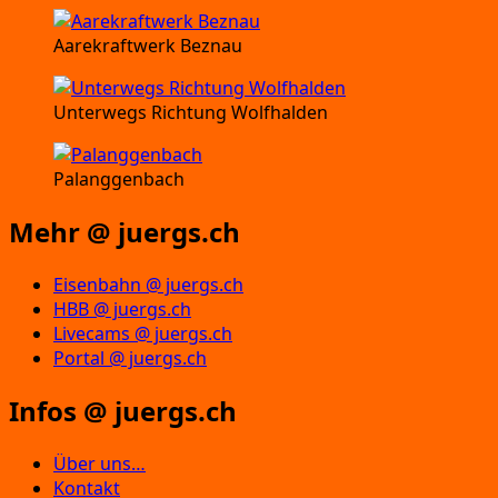
Aarekraftwerk Beznau
Unterwegs Richtung Wolfhalden
Palanggenbach
Mehr @ juergs.ch
Eisenbahn @ juergs.ch
HBB @ juergs.ch
Livecams @ juergs.ch
Portal @ juergs.ch
Infos @ juergs.ch
Über uns…
Kontakt