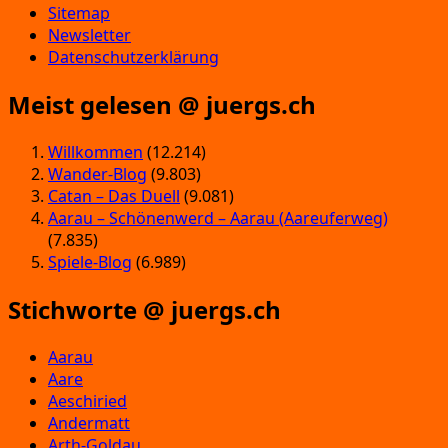
Sitemap
Newsletter
Datenschutzerklärung
Meist gelesen @ juergs.ch
Willkommen
(12.214)
Wander-Blog
(9.803)
Catan – Das Duell
(9.081)
Aarau – Schönenwerd – Aarau (Aareuferweg)
(7.835)
Spiele-Blog
(6.989)
Stichworte @ juergs.ch
Aarau
Aare
Aeschiried
Andermatt
Arth-Goldau