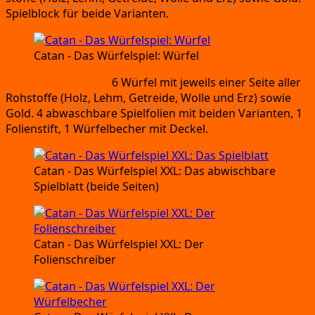
Spiel­block für bei­de Varianten.
Catan
- Das Wür­fel­spiel:
Würfel
Spiel­ma­te­ri­al XXL:
6 Wür­fel mit jeweils einer Sei­te aller
Roh­stof­fe
(
Holz,
Lehm
,
Getrei­de
,
Wol­le
und
Erz)
sowie
Gold.
4 abwasch­ba­re Spiel­fo­li­en mit bei­den Vari­an­ten,
1
Foli­en­stift,
1 Wür­fel­be­cher mit Deckel.
Catan
- Das Wür­fel­spiel XXL:
Das abwisch­ba­re
Spiel­blatt
(bei­de Seiten)
Catan
- Das Wür­fel­spiel XXL:
Der
Folienschreiber