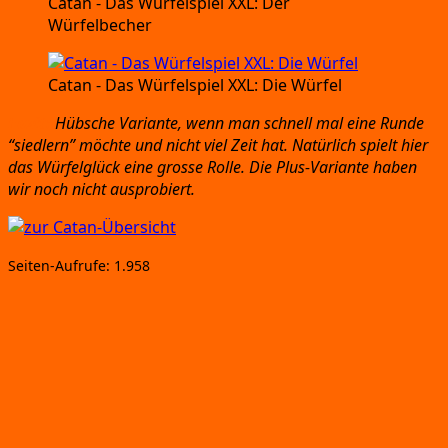
Catan
- Das Wür­fel­spiel XXL:
Der
Würfelbecher
Catan
- Das Wür­fel­spiel XXL:
Die Würfel
Fazit:
Hüb­sche Vari­an­te,
wenn man schnell mal eine Run­de
“sied­lern”
möch­te und nicht viel Zeit hat.
Natür­lich spielt hier
das Wür­fel­glück eine gros­se Rol­le.
Die Plus-Vari­an­te haben
wir noch nicht ausprobiert.
Sei­ten-Auf­ru­fe:
1.958