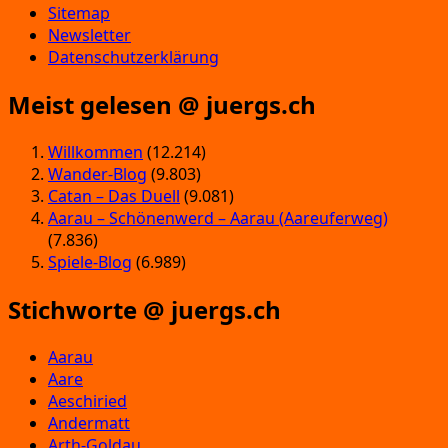
Sitemap
Newsletter
Datenschutzerklärung
Meist gelesen @ juergs.ch
Willkommen
(12.214)
Wander-Blog
(9.803)
Catan – Das Duell
(9.081)
Aarau – Schönenwerd – Aarau (Aareuferweg)
(7.836)
Spiele-Blog
(6.989)
Stichworte @ juergs.ch
Aarau
Aare
Aeschiried
Andermatt
Arth-Goldau