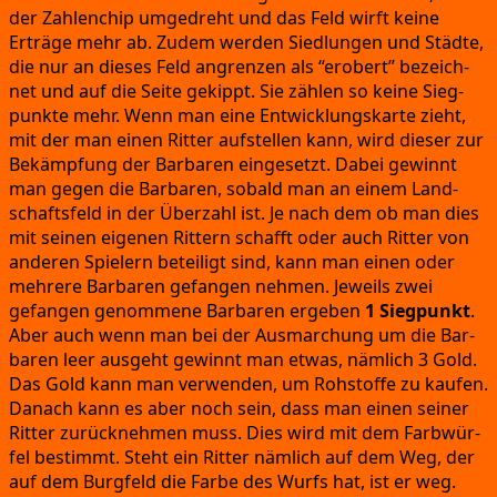
der Zah­len­chip umge­dreht und das Feld wirft kei­ne
Erträ­ge mehr ab.
Zudem wer­den Sied­lun­gen und Städ­te,
die nur an die­ses Feld angren­zen als
“erobert”
bezeich­
net und auf die Sei­te gekippt.
Sie zäh­len so kei­ne Sieg­
punk­te mehr.
Wenn man eine Ent­wick­lungs­kar­te zieht,
mit der man einen Rit­ter auf­stel­len kann,
wird die­ser zur
Bekämp­fung der Bar­ba­ren ein­ge­setzt.
Dabei gewinnt
man gegen die Bar­ba­ren,
sobald man an einem Land­
schafts­feld in der Über­zahl ist.
Je nach dem ob man dies
mit sei­nen eige­nen Rit­tern schafft oder auch Rit­ter von
ande­ren Spie­lern betei­ligt sind,
kann man einen oder
meh­re­re Bar­ba­ren gefan­gen neh­men.
Jeweils zwei
gefan­gen genom­me­ne Bar­ba­ren erge­ben
1 Sieg­punkt
.
Aber auch wenn man bei der Aus­march­ung um die Bar­
ba­ren leer aus­geht gewinnt man etwas,
näm­lich 3 Gold.
Das Gold kann man ver­wen­den,
um Roh­stof­fe zu kau­fen.
Danach kann es aber noch sein,
dass man einen sei­ner
Rit­ter zurück­neh­men muss.
Dies wird mit dem Farb­wür­
fel bestimmt.
Steht ein Rit­ter näm­lich auf dem Weg,
der
auf dem Burg­feld die Far­be des Wurfs hat,
ist er weg.