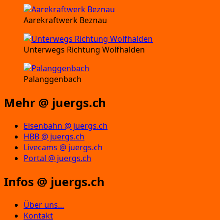
Aarekraftwerk Beznau
Unterwegs Richtung Wolfhalden
Palanggenbach
Mehr @ juergs.ch
Eisenbahn @ juergs.ch
HBB @ juergs.ch
Livecams @ juergs.ch
Portal @ juergs.ch
Infos @ juergs.ch
Über uns…
Kontakt