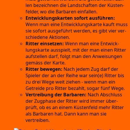
len bezeich­nen die Land­schaf­ten der Küs­ten­
fel­der,
wo die Bar­ba­ren einfallen.
Ent­wick­lungs­kar­ten
sofort aus­füh­ren:
Wenn man eine Ent­wick­lungs­kar­te kauft muss
sie sofort aus­ge­führt wer­den,
es gibt vier ver­
schie­de­ne Aktionen.
Rit­ter ein­set­zen:
Wenn man eine Ent­wick­
lungs­kar­te aus­spielt,
mit der man einen Rit­ter
auf­stel­len darf,
folgt man den Anwei­sun­gen
gemäss der Karte.
Rit­ter bewe­gen:
Nach jedem Zug darf der
Spie­ler der an der Rei­he war sein(e)
Rit­ter bis
zu drei Wege weit zie­hen
- wenn man ein
Getrei­de
pro Rit­ter bezahlt,
sogar fünf Wege.
Ver­trei­bung der Bar­ba­ren:
Nach Abschluss
der Zug­pha­se der Rit­ter wird immer über­
prüft,
ob es an einem Küs­ten­feld mehr Rit­ter
als Bar­ba­ren hat.
Dann kann man sie
vertreiben.