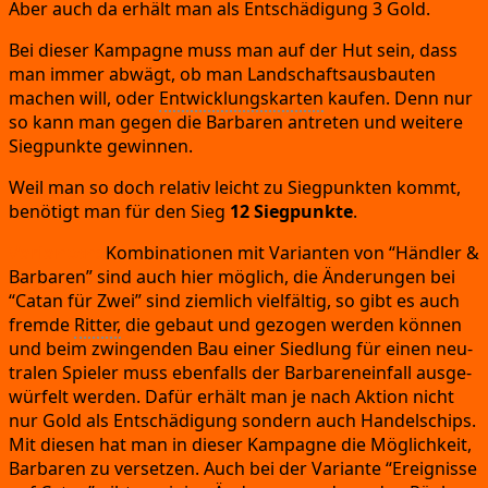
Aber auch da erhält man als Ent­schä­di­gung 3 Gold.
Bei die­ser Kam­pa­gne muss man auf der Hut sein,
dass
man immer abwägt,
ob man Land­schafts­aus­bau­ten
machen will,
oder
Ent­wick­lungs­kar­ten
kau­fen.
Denn nur
so kann man gegen die Bar­ba­ren antre­ten und wei­te­re
Sieg­punk­te gewinnen.
Weil man so doch rela­tiv leicht zu Sieg­punk­ten kommt,
benö­tigt man für den Sieg
12 Sieg­punk­te
.
Vari­an­ten:
Kom­bi­na­tio­nen mit Vari­an­ten von
“Händ­ler
&
Bar­ba­ren”
sind auch hier mög­lich,
die Ände­run­gen bei
“Catan für Zwei”
sind ziem­lich viel­fäl­tig,
so gibt es auch
frem­de
Rit­ter,
die gebaut und gezo­gen wer­den kön­nen
und beim zwin­gen­den Bau einer Sied­lung für einen neu­
tra­len Spie­ler muss eben­falls der Bar­ba­ren­ein­fall aus­ge­
wür­felt wer­den.
Dafür erhält man je nach Akti­on nicht
nur Gold als Ent­schä­di­gung son­dern auch Han­del­s­chips.
Mit die­sen hat man in die­ser Kam­pa­gne die Mög­lich­keit,
Bar­ba­ren zu ver­set­zen.
Auch bei der Vari­an­te
“Ereig­nis­se