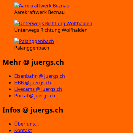
Aarekraftwerk Beznau
Unterwegs Richtung Wolfhalden
Palanggenbach
Mehr @ juergs.ch
Eisenbahn @ juergs.ch
HBB @ juergs.ch
Livecams @ juergs.ch
Portal @ juergs.ch
Infos @ juergs.ch
Über uns…
Kontakt