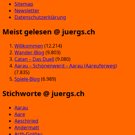
Sitemap
Newsletter
Datenschutzerklärung
Meist gelesen @ juergs.ch
Willkommen
(12.214)
Wander-Blog
(9.803)
Catan – Das Duell
(9.080)
Aarau – Schönenwerd – Aarau (Aareuferweg)
(7.835)
Spiele-Blog
(6.989)
Stichworte @ juergs.ch
Aarau
Aare
Aeschiried
Andermatt
Arth-Goldau