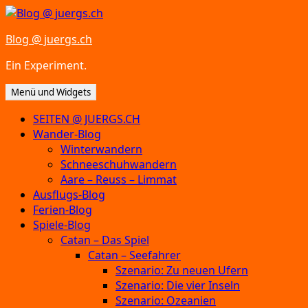
Zum
Inhalt
Blog @ juergs.ch
springen
Ein Experiment.
Menü und Widgets
SEITEN @ JUERGS.CH
Wander-Blog
Winterwandern
Schneeschuhwandern
Aare – Reuss – Limmat
Ausflugs-Blog
Ferien-Blog
Spiele-Blog
Catan – Das Spiel
Catan – Seefahrer
Szenario: Zu neuen Ufern
Szenario: Die vier Inseln
Szenario: Ozeanien