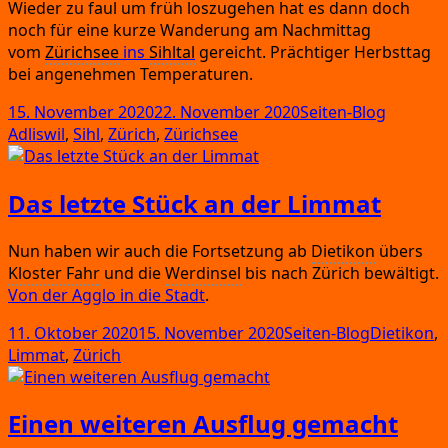
Wie­der zu faul um früh los­zu­ge­hen hat es dann doch
noch für eine kur­ze Wan­de­rung am Nach­mit­tag
vom
Zürich­see
ins
Sihl­tal
gereicht.
Präch­ti­ger Herbst­tag
bei ange­neh­men Temperaturen.
Veröffentlicht
Kategorien
Schlagw
15. November 2020
22. November 2020
Seiten-Blog
am
Adliswil
,
Sihl
,
Zürich
,
Zürichsee
Das letzte Stück an der Limmat
Nun haben wir auch die Fort­set­zung ab
Die­ti­kon
übers
Klos­ter Fahr
und die
Werd­in­sel
bis nach Zürich bewäl­tigt.
Von der Agglo in die Stadt
.
Veröffentlicht
Kategorien
Schlagwör
11. Oktober 2020
15. November 2020
Seiten-Blog
Dietikon
,
am
Limmat
,
Zürich
Einen weiteren Ausflug gemacht