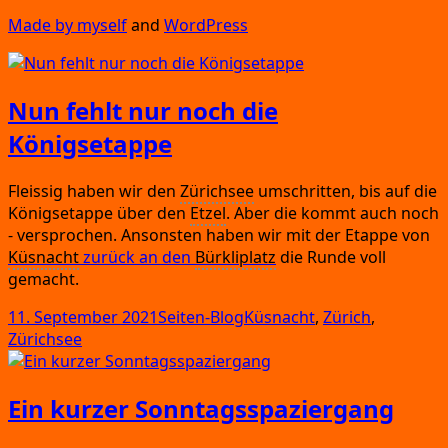
Made by mys­elf
and
Word­Press
Nun fehlt nur noch die
Königsetappe
Fleis­sig haben wir den
Zürich­see
umschrit­ten,
bis auf die
Königs­etap­pe über den
Etzel
.
Aber die kommt auch noch
- ver­spro­chen.
Ansons­ten haben wir mit der Etap­pe von
Küs­nacht
zurück an den
Bür­kli­platz
die Run­de voll
gemacht.
Veröffentlicht
Kategorien
Schlagwörter
11. September 2021
Seiten-Blog
Küsnacht
,
Zürich
,
am
Zürichsee
Ein kurzer Sonntagsspaziergang