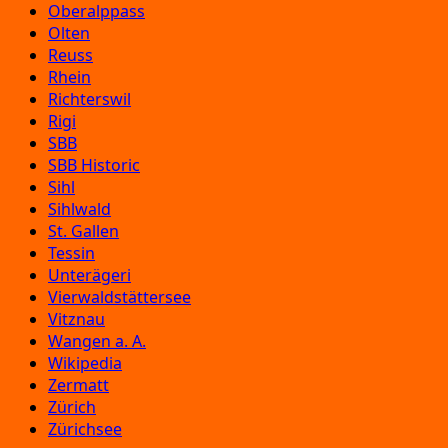
Oberalppass
Olten
Reuss
Rhein
Richterswil
Rigi
SBB
SBB Historic
Sihl
Sihlwald
St. Gallen
Tessin
Unterägeri
Vierwaldstättersee
Vitznau
Wangen a. A.
Wikipedia
Zermatt
Zürich
Zürichsee