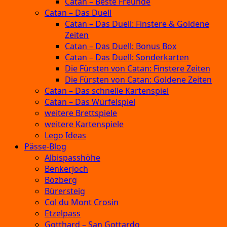
Catan – Beste Freunde
Catan – Das Duell
Catan – Das Duell: Finstere & Goldene
Zeiten
Catan – Das Duell: Bonus Box
Catan – Das Duell: Sonderkarten
Die Fürsten von Catan: Finstere Zeiten
Die Fürsten von Catan: Goldene Zeiten
Catan – Das schnelle Kartenspiel
Catan – Das Würfelspiel
weitere Brettspiele
weitere Kartenspiele
Lego Ideas
Pässe-Blog
Albispasshöhe
Benkerjoch
Bözberg
Bürersteig
Col du Mont Crosin
Etzelpass
Gotthard – San Gottardo