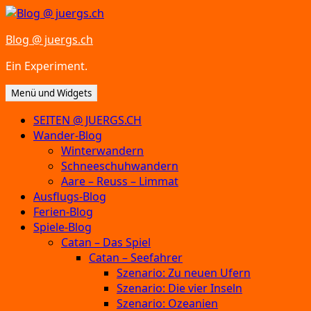
Zum
Inhalt
Blog @ juergs.ch
springen
Ein Experiment.
Menü und Widgets
SEITEN @ JUERGS.CH
Wander-Blog
Winterwandern
Schneeschuhwandern
Aare – Reuss – Limmat
Ausflugs-Blog
Ferien-Blog
Spiele-Blog
Catan – Das Spiel
Catan – Seefahrer
Szenario: Zu neuen Ufern
Szenario: Die vier Inseln
Szenario: Ozeanien