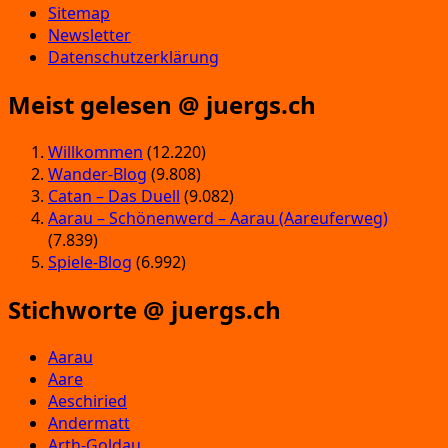
Sitemap
Newsletter
Datenschutzerklärung
Meist gelesen @ juergs.ch
Willkommen
(12.220)
Wander-Blog
(9.808)
Catan – Das Duell
(9.082)
Aarau – Schönenwerd – Aarau (Aareuferweg)
(7.839)
Spiele-Blog
(6.992)
Stichworte @ juergs.ch
Aarau
Aare
Aeschiried
Andermatt
Arth-Goldau