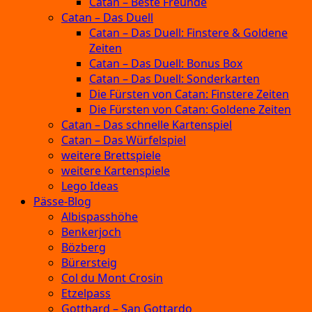
Catan – Beste Freunde
Catan – Das Duell
Catan – Das Duell: Finstere & Goldene
Zeiten
Catan – Das Duell: Bonus Box
Catan – Das Duell: Sonderkarten
Die Fürsten von Catan: Finstere Zeiten
Die Fürsten von Catan: Goldene Zeiten
Catan – Das schnelle Kartenspiel
Catan – Das Würfelspiel
weitere Brettspiele
weitere Kartenspiele
Lego Ideas
Pässe-Blog
Albispasshöhe
Benkerjoch
Bözberg
Bürersteig
Col du Mont Crosin
Etzelpass
Gotthard – San Gottardo