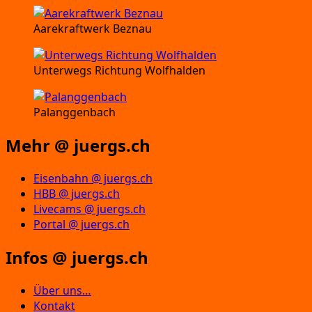
Aarekraftwerk Beznau
Unterwegs Richtung Wolfhalden
Palanggenbach
Mehr @ juergs.ch
Eisenbahn @ juergs.ch
HBB @ juergs.ch
Livecams @ juergs.ch
Portal @ juergs.ch
Infos @ juergs.ch
Über uns…
Kontakt