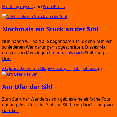
Made by mys­elf
and
Word­Press
Nochmals ein Stück an der Sihl
Nun haben wir bald alle begeh­ba­ren Tei­le der
Sihl
in ver­
schie­de­nen Wan­de­run­gen abge­schrit­ten.
Die­ses Mal
ging es von
Men­zin­gen
hin­un­ter bis nach
Sihl­brugg
Dorf
.
Veröffentlicht
Kategorien
Schlagwörter
21. Juni 2026
Seiten-Blog
Menzingen
,
Sihl
,
Sihlbrugg
am
Am Ufer der Sihl
Zum Start der Wan­der­sai­son gab es eine ein­fa­che Tour
ent­lang des Ufers der
Sihl
von
Sihl­brugg
Dorf
-
Lang­nau-
Gat­ti­kon
.