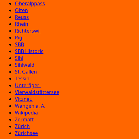
Oberalppass
Olten
Reuss
Rhein
Richterswil
Rigi
SBB
SBB Historic
Sihl
Sihlwald
St. Gallen
Tessin
Unterägeri
Vierwaldstättersee
Vitznau
Wangen a. A.
Wikipedia
Zermatt
Zürich
Zürichsee