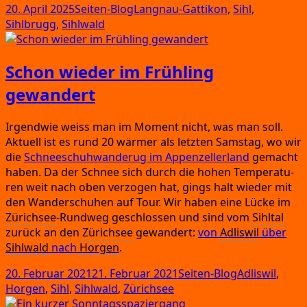
Veröffentlicht
Kategorien
Schlagwörter
20. April 2025
Seiten-Blog
Langnau-Gattikon
,
Sihl
,
am
Sihlbrugg
,
Sihlwald
Schon wieder im Frühling
gewandert
Irgend­wie weiss man im Moment nicht,
was man soll.
Aktu­ell ist es rund 20
wär­mer als letz­ten Sams­tag,
wo wir
die
Schnee­schuh­wan­de­rug im Appen­zel­ler­land
gemacht
haben.
Da der Schnee sich durch die hohen Tem­pe­ra­tu­
ren weit nach oben ver­zo­gen hat,
gings halt wie­der mit
den Wan­der­schu­hen auf Tour.
Wir haben eine Lücke im
Zürich­see
-Rund­weg geschlos­sen und sind vom
Sihl­tal
zurück an den
Zürich­see
gewan­dert:
von
Adlis­wil
über
Sihl­wald
nach
Hor­gen
.
Veröffentlicht
Kategorien
Schlagwörter
20. Februar 2021
21. Februar 2021
Seiten-Blog
Adliswil
,
am
Horgen
,
Sihl
,
Sihlwald
,
Zürichsee