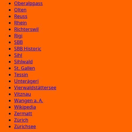
Oberalppass
Olten
Reuss
Rhein
Richterswil
Rigi
SBB
SBB Historic
Sihl
Sihlwald
St. Gallen
Tessin
Unterägeri
Vierwaldstättersee
Vitznau
Wangen a. A.
Wikipedia
Zermatt
Zürich
Zürichsee