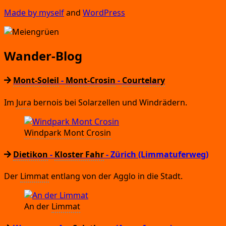
Made by mys­elf
and
Word­Press
Wander-Blog
Mont-Soleil
-
Mont-Crosin
-
Courtelary
Im
Jura
ber­nois bei Solar­zel­len und Windrädern.
Wind­park Mont Crosin
Dietikon
-
Kloster Fahr
- Zürich
(Limmatuferweg)
Der
Lim­mat
ent­lang von der Agglo in die Stadt.
An der
Lim­mat