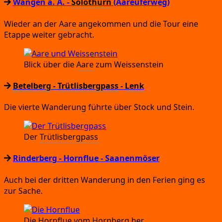
Wangen a.
A.
-
Solothurn
(Aareuferweg)
Wie­der an der
Aare
ange­kom­men und die Tour eine
Etap­pe wei­ter gebracht.
Blick über die
Aare
zum Weissenstein
Betelberg
-
Trütlisbergpass
-
Lenk
Die vier­te Wan­de­rung führ­te über Stock und Stein.
Der
Trüt­lis­berg­pass
Rinderberg
- Hornflue
- Saanenmöser
Auch bei der drit­ten Wan­de­rung in den Feri­en ging es
zur Sache.
Die Horn­flue vom Horn­berg her