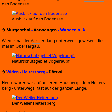
den
Boden­see
.
Aus­blick auf den
Boden­see
Murgenthal
-
Aarwangen
- Wangen a.
A.
Wie­der­mal der
Aare
ent­lang unter­wegs gewe­sen,
dies­
mal im
Ober­aar­gau
.
Natur­schutz­ge­biet
Vogel­rau­p­fi
Widen
- Heitersberg
-
Dättwil
Heu­te waren wir auf unse­rem Haus­berg
- dem Hei­ters­
berg
- unter­wegs,
fast auf der gan­zen Länge.
Der Wei­ler Heitersberg