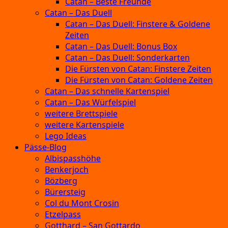
Catan – Beste Freunde
Catan – Das Duell
Catan – Das Duell: Finstere & Goldene
Zeiten
Catan – Das Duell: Bonus Box
Catan – Das Duell: Sonderkarten
Die Fürsten von Catan: Finstere Zeiten
Die Fürsten von Catan: Goldene Zeiten
Catan – Das schnelle Kartenspiel
Catan – Das Würfelspiel
weitere Brettspiele
weitere Kartenspiele
Lego Ideas
Pässe-Blog
Albispasshöhe
Benkerjoch
Bözberg
Bürersteig
Col du Mont Crosin
Etzelpass
Gotthard – San Gottardo