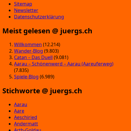
Sitemap
Newsletter
Datenschutzerklärung
Meist gelesen @ juergs.ch
Willkommen
(12.214)
Wander-Blog
(9.803)
Catan – Das Duell
(9.081)
Aarau – Schönenwerd – Aarau (Aareuferweg)
(7.835)
Spiele-Blog
(6.989)
Stichworte @ juergs.ch
Aarau
Aare
Aeschiried
Andermatt
Arth-Goldau