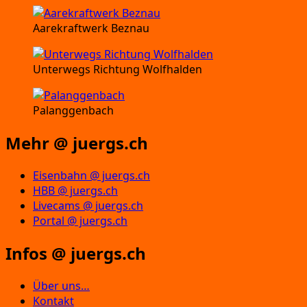
Aarekraftwerk Beznau
Unterwegs Richtung Wolfhalden
Palanggenbach
Mehr @ juergs.ch
Eisenbahn @ juergs.ch
HBB @ juergs.ch
Livecams @ juergs.ch
Portal @ juergs.ch
Infos @ juergs.ch
Über uns…
Kontakt