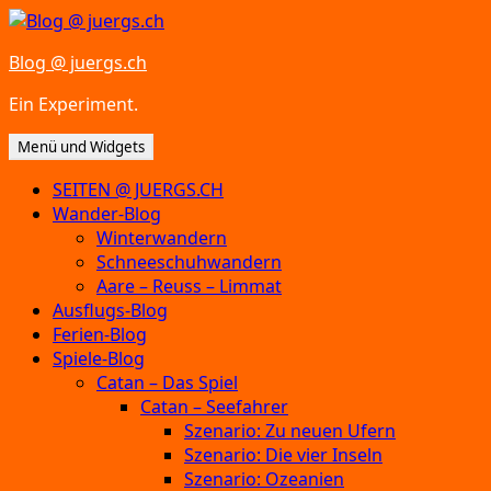
Zum
Inhalt
Blog @ juergs.ch
springen
Ein Experiment.
Menü und Widgets
SEITEN @ JUERGS.CH
Wander-Blog
Winterwandern
Schneeschuhwandern
Aare – Reuss – Limmat
Ausflugs-Blog
Ferien-Blog
Spiele-Blog
Catan – Das Spiel
Catan – Seefahrer
Szenario: Zu neuen Ufern
Szenario: Die vier Inseln
Szenario: Ozeanien