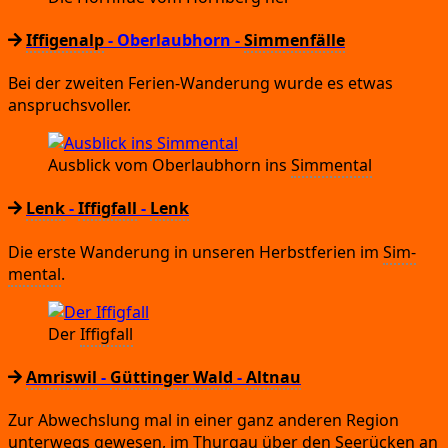
Iffigenalp
- Oberlaubhorn
-
Simmenfälle
Bei der zwei­ten Feri­en-Wan­de­rung wur­de es etwas
anspruchsvoller.
Aus­blick vom Ober­laub­horn ins
Sim­men­tal
Lenk
-
Iffigfall
-
Lenk
Die ers­te Wan­de­rung in unse­ren Herbst­fe­ri­en im
Sim­
men­tal
.
Der
Iffig­fall
Amriswil
-
Güttinger Wald
-
Altnau
Zur Abwechs­lung mal in einer ganz ande­ren Regi­on
unter­wegs gewe­sen,
im Thur­gau über den
See­rü­cken
an