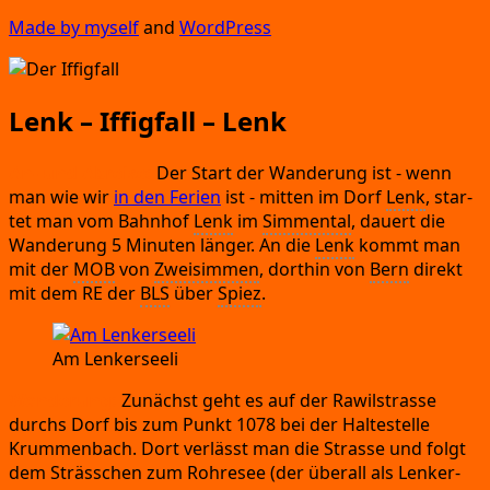
Made by mys­elf
and
Word­Press
Lenk – Iffigfall – Lenk
An-
und Abrei­se:
Der Start der Wan­de­rung ist
- wenn
man wie wir
in den Feri­en
ist
- mit­ten im Dorf
Lenk
,
star­
tet man vom Bahn­hof
Lenk
im
Sim­men­tal
,
dau­ert die
Wan­de­rung 5 Minu­ten län­ger.
An die
Lenk
kommt man
mit der
MOB
von
Zweis­im­men
,
dort­hin von
Bern
direkt
mit dem RE der
BLS
über
Spiez
.
Am Len­ker­see­li
Wan­de­rung:
Zunächst geht es auf der Rawil­stras­se
durchs Dorf bis zum Punkt 1078 bei der Hal­te­stel­le
Krum­men­bach.
Dort ver­lässt man die Stras­se und folgt
dem Sträs­s­chen zum Roh­re­s­ee
(der über­all als Len­ker­