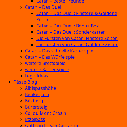
Catan – Beste Freunde
Catan – Das Duell
Catan – Das Duell: Finstere & Goldene
Zeiten
Catan – Das Duell: Bonus Box
Catan – Das Duell: Sonderkarten
Die Fürsten von Catan: Finstere Zeiten
Die Fürsten von Catan: Goldene Zeiten
Catan – Das schnelle Kartenspiel
Catan – Das Würfelspiel
weitere Brettspiele
weitere Kartenspiele
Lego Ideas
Pässe-Blog
Albispasshöhe
Benkerjoch
Bözberg
Bürersteig
Col du Mont Crosin
Etzelpass
Gotthard – San Gottardo