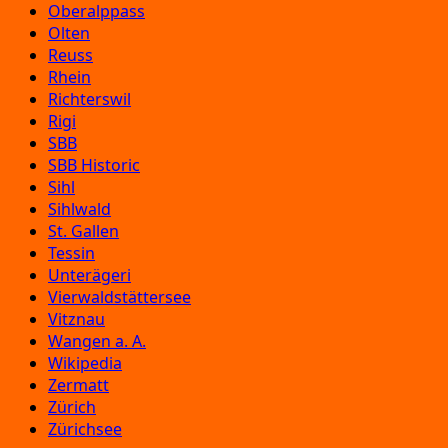
Oberalppass
Olten
Reuss
Rhein
Richterswil
Rigi
SBB
SBB Historic
Sihl
Sihlwald
St. Gallen
Tessin
Unterägeri
Vierwaldstättersee
Vitznau
Wangen a. A.
Wikipedia
Zermatt
Zürich
Zürichsee