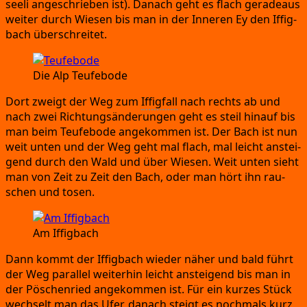
see­li ange­schrie­ben ist)
. Danach geht es flach gera­de­aus
wei­ter durch Wie­sen bis man in der Inne­ren Ey den Iffig­
bach überschreitet.
Die Alp Teufebode
Dort zweigt der Weg zum
Iffig­fall
nach rechts ab und
nach zwei Rich­tungs­än­de­run­gen geht es steil hin­auf bis
man beim Teu­fe­bo­de ange­kom­men ist.
Der Bach ist nun
weit unten und der Weg geht mal flach,
mal leicht anstei­
gend durch den Wald und über Wie­sen.
Weit unten sieht
man von Zeit zu Zeit den Bach,
oder man hört ihn rau­
schen und tosen.
Am Iffig­bach
Dann kommt der Iffig­bach wie­der näher und bald führt
der Weg par­al­lel wei­ter­hin leicht anstei­gend bis man in
der Pöschen­ried ange­kom­men ist.
Für ein kur­zes Stück
wech­selt man das Ufer,
danach steigt es noch­mals kurz