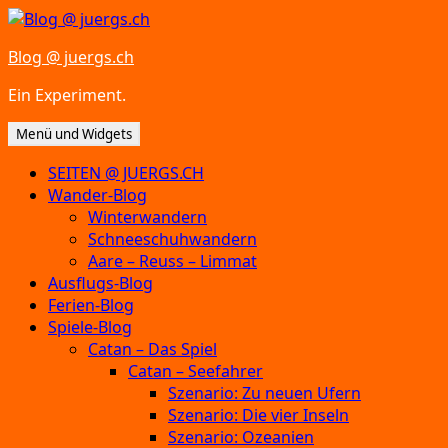
Zum
Inhalt
Blog @ juergs.ch
springen
Ein Experiment.
Menü und Widgets
SEITEN @ JUERGS.CH
Wander-Blog
Winterwandern
Schneeschuhwandern
Aare – Reuss – Limmat
Ausflugs-Blog
Ferien-Blog
Spiele-Blog
Catan – Das Spiel
Catan – Seefahrer
Szenario: Zu neuen Ufern
Szenario: Die vier Inseln
Szenario: Ozeanien