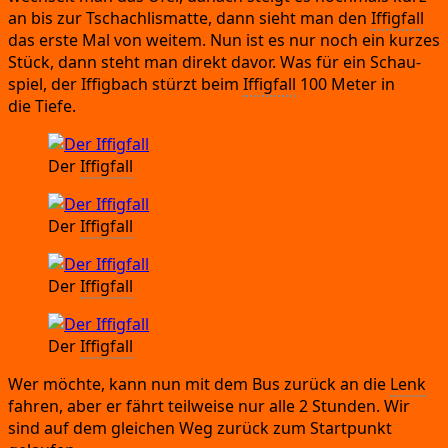
an bis zur Tschach­lis­mat­te,
dann sieht man den
Iffig­fall
das ers­te Mal von wei­tem.
Nun ist es nur noch ein kur­zes
Stück,
dann steht man direkt davor.
Was für ein Schau­
spiel,
der Iffig­bach stürzt beim
Iffig­fall
100 Meter in
die Tiefe.
Der
Iffig­fall
Der
Iffig­fall
Der
Iffig­fall
Der
Iffig­fall
Wer möch­te,
kann nun mit dem Bus zurück an die
Lenk
fah­ren,
aber er fährt teil­wei­se nur alle 2 Stun­den.
Wir
sind auf dem glei­chen Weg zurück zum Start­punkt