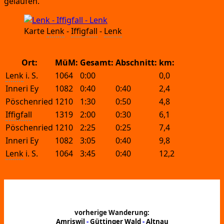
gelaufen.
Kar­te
Lenk
-
Iffig­fall
-
Lenk
Ort:
MüM:
Gesamt:
Abschnitt:
km:
Lenk
 i.
 S.
1064
0:00
0,0
Inneri Ey
1082
0:40
0:40
2,4
Pöschenried
1210
1:30
0:50
4,8
Iffigfall
1319
2:00
0:30
6,1
Pöschenried
1210
2:25
0:25
7,4
Inneri Ey
1082
3:05
0:40
9,8
Lenk
 i.
 S.
1064
3:45
0:40
12,2
vorherige Wanderung:
Amriswil
-
Güttinger Wald
-
Altnau