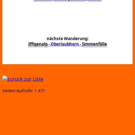
nächste Wanderung:
Iffigenalp
- Oberlaubhorn
-
Simmenfälle
Sei­ten-Auf­ru­fe:
1.471