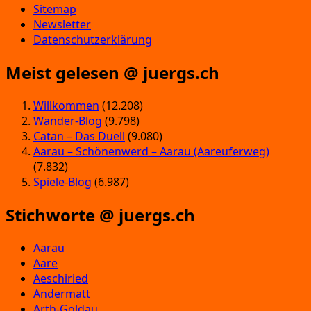
Sitemap
Newsletter
Datenschutzerklärung
Meist gelesen @ juergs.ch
Willkommen
(12.208)
Wander-Blog
(9.798)
Catan – Das Duell
(9.080)
Aarau – Schönenwerd – Aarau (Aareuferweg)
(7.832)
Spiele-Blog
(6.987)
Stichworte @ juergs.ch
Aarau
Aare
Aeschiried
Andermatt
Arth-Goldau