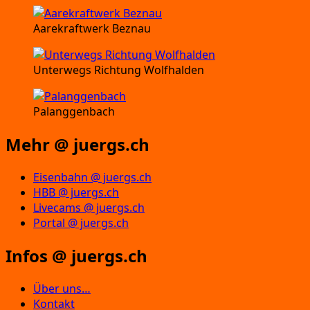
Aarekraftwerk Beznau
Unterwegs Richtung Wolfhalden
Palanggenbach
Mehr @ juergs.ch
Eisenbahn @ juergs.ch
HBB @ juergs.ch
Livecams @ juergs.ch
Portal @ juergs.ch
Infos @ juergs.ch
Über uns…
Kontakt