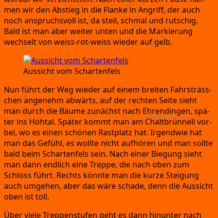
men wir den Abstieg in die Flan­ke in Angriff,
der auch
noch anspruchs­voll ist,
da steil,
schmal und rut­schig.
Bald ist man aber wei­ter unten und die Mar­kie­rung
wech­selt von weiss-rot-weiss wie­der auf gelb.
Aus­sicht vom Schartenfels
Nun führt der Weg wie­der auf einem brei­ten Fahr­sträs­s­
chen ange­nehm abwärts,
auf der rech­ten Sei­te sieht
man durch die Bäu­me zunächst nach
Ehren­din­gen
,
spä­
ter ins Höh­tal.
Spä­ter kommt man am Chalt­brün­ne­li vor­
bei,
wo es einen schö­nen Rast­platz hat.
Irgend­wie hat
man das Gefühl,
es woll­te nicht auf­hö­ren und man soll­te
bald beim Schar­ten­fels sein.
Nach einer Bie­gung sieht
man dann end­lich eine Trep­pe,
die nach oben zum
Schloss führt.
Rechts könn­te man die kur­ze Stei­gung
auch umge­hen,
aber das wäre scha­de,
denn die Aus­sicht
oben ist toll.
Über vie­le Trep­pen­stu­fen geht es dann hin­un­ter nach