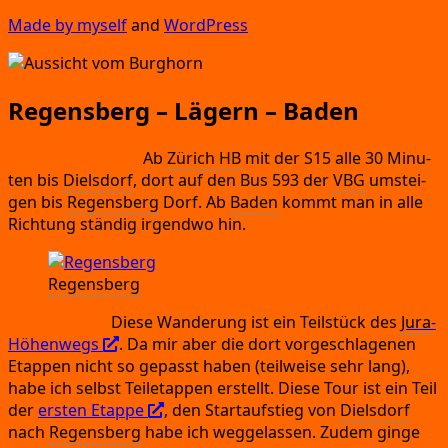
Made by mys­elf
and
Word­Press
Regensberg – Lägern – Baden
An-
und Abrei­se:
Ab
Zürich HB
mit der S15 alle 30 Minu­
ten bis
Diels­dorf
,
dort auf den Bus 593 der
VBG
umstei­
gen bis
Regens­berg
Dorf.
Ab
Baden
kommt man in alle
Rich­tung stän­dig irgend­wo hin.
Regens­berg
Wan­de­rung:
Die­se Wan­de­rung ist ein Teil­stück des
Jura
-
Höhen­wegs
. Da mir aber die dort vor­ge­schla­ge­nen
Etap­pen nicht so gepasst haben
(teil­wei­se sehr lang)
,
habe ich selbst Teil­etap­pen erstellt.
Die­se Tour ist ein Teil
der
ers­ten Etap­pe
, den Start­auf­stieg von
Diels­dorf
nach
Regens­berg
habe ich weg­ge­las­sen.
Zudem gin­ge