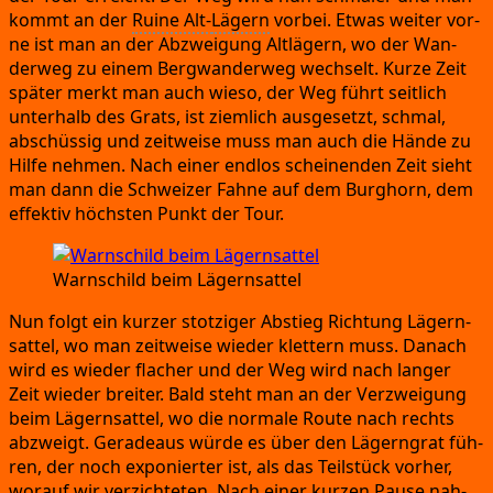
kommt an der
Rui­ne Alt-
Lägern
vor­bei.
Etwas wei­ter vor­
ne ist man an der Abzwei­gung Alt­lä­gern,
wo der Wan­
der­weg zu einem Berg­wan­der­weg wech­selt.
Kur­ze Zeit
spä­ter merkt man auch wie­so,
der Weg führt seit­lich
unter­halb des Grats,
ist ziem­lich aus­ge­setzt,
schmal,
abschüs­sig und zeit­wei­se muss man auch die Hän­de zu
Hil­fe neh­men.
Nach einer end­los schei­nen­den Zeit sieht
man dann die Schwei­zer Fah­ne auf dem Burg­horn,
dem
effek­tiv höchs­ten Punkt der Tour.
Warn­schild beim Lägernsattel
Nun folgt ein kur­zer stot­zi­ger Abstieg Rich­tung Lägern­
sat­tel,
wo man zeit­wei­se wie­der klet­tern muss.
Danach
wird es wie­der fla­cher und der Weg wird nach lan­ger
Zeit wie­der brei­ter.
Bald steht man an der Ver­zwei­gung
beim Lägern­sat­tel,
wo die nor­ma­le Rou­te nach rechts
abzweigt.
Gera­de­aus wür­de es über den Lägern­grat füh­
ren,
der noch expo­nier­ter ist,
als das Teil­stück vor­her,
wor­auf wir ver­zich­te­ten.
Nach einer kur­zen Pau­se nah­