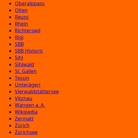
Oberalppass
Olten
Reuss
Rhein
Richterswil
Rigi
SBB
SBB Historic
Sihl
Sihlwald
St. Gallen
Tessin
Unterägeri
Vierwaldstättersee
Vitznau
Wangen a. A.
Wikipedia
Zermatt
Zürich
Zürichsee