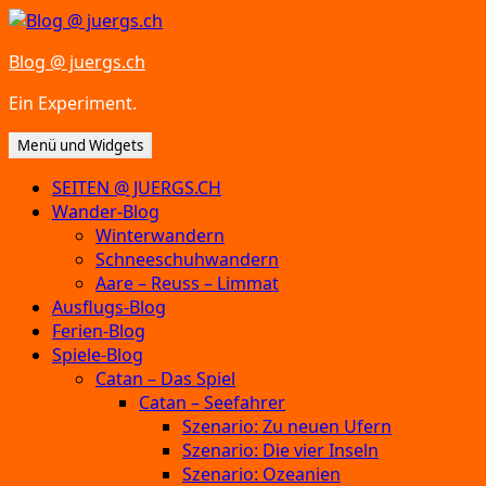
Zum
Inhalt
Blog @ juergs.ch
springen
Ein Experiment.
Menü und Widgets
SEITEN @ JUERGS.CH
Wander-Blog
Winterwandern
Schneeschuhwandern
Aare – Reuss – Limmat
Ausflugs-Blog
Ferien-Blog
Spiele-Blog
Catan – Das Spiel
Catan – Seefahrer
Szenario: Zu neuen Ufern
Szenario: Die vier Inseln
Szenario: Ozeanien