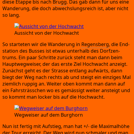
die­se Etap­pe bis nach
Brugg
.
Das gab dann für uns eine
Wan­de­rung,
die doch abwechs­lungs­reich ist,
aber nicht
so lang.
Aus­sicht von der Hochwacht
So star­te­ten wir die Wan­de­rung in
Regens­berg
,
die End­
sta­ti­on des Bus­ses ist etwas unter­halb des Dorf­zen­
trums.
Ein paar Schrit­te zurück steht man dann beim
Haupt­weg­wei­ser,
der das ers­te Ziel Hoch­wacht anzeigt.
Zunächst geht es der Stras­se ent­lang auf­wärts,
dann
biegt der Weg nach rechts ab und steigt ein ein­zi­ges Mal
ziem­lich rup­pig an.
Wei­ter oben kommt man dann auf
ein Fahr­sträs­s­chen wo es gemäs­sigt wei­ter ansteigt und
so kommt man locker bis auf die Hochwacht.
Weg­wei­ser auf dem Burghorn
Nun ist fer­tig mit Auf­stieg,
man hat
+/
- die Maxi­mal­hö­he
der Tour erreicht.
Der Weg wird nun schma­ler und man