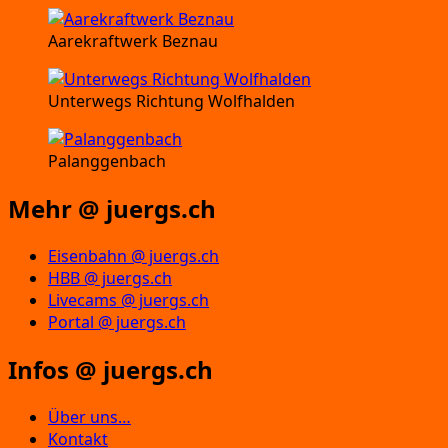
Aarekraftwerk Beznau
Unterwegs Richtung Wolfhalden
Palanggenbach
Mehr @ juergs.ch
Eisenbahn @ juergs.ch
HBB @ juergs.ch
Livecams @ juergs.ch
Portal @ juergs.ch
Infos @ juergs.ch
Über uns…
Kontakt