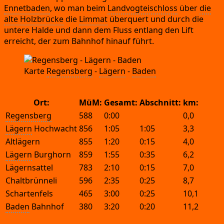
Ennet­ba­den
,
wo man beim
Land­vog­tei­schloss
über
die
alte Holz­brü­cke
die
Lim­mat
über­quert und durch die
unte­re Hal­de und dann dem Fluss ent­lang den Lift
erreicht,
der zum Bahn­hof hin­auf führt.
Kar­te
Regens­berg
-
Lägern
-
Baden
Ort:
MüM:
Gesamt:
Abschnitt:
km:
Regensberg
588
0:00
0,0
Lägern
 Hochwacht
856
1:05
1:05
3,3
Altlägern
855
1:20
0:15
4,0
Lägern
 Burghorn
859
1:55
0:35
6,2
Lägernsattel
783
2:10
0:15
7,0
Chaltbrünneli
596
2:35
0:25
8,7
Schartenfels
465
3:00
0:25
10,1
Baden
 Bahnhof
380
3:20
0:20
11,2