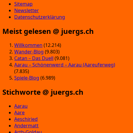
Sitemap
Newsletter
Datenschutzerklärung
Meist gelesen @ juergs.ch
Willkommen
(12.214)
Wander-Blog
(9.803)
Catan – Das Duell
(9.081)
Aarau – Schönenwerd – Aarau (Aareuferweg)
(7.835)
Spiele-Blog
(6.989)
Stichworte @ juergs.ch
Aarau
Aare
Aeschiried
Andermatt
Arth-Goldau