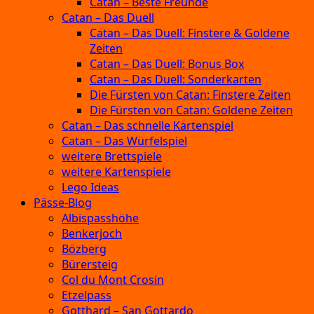
Catan – Beste Freunde
Catan – Das Duell
Catan – Das Duell: Finstere & Goldene
Zeiten
Catan – Das Duell: Bonus Box
Catan – Das Duell: Sonderkarten
Die Fürsten von Catan: Finstere Zeiten
Die Fürsten von Catan: Goldene Zeiten
Catan – Das schnelle Kartenspiel
Catan – Das Würfelspiel
weitere Brettspiele
weitere Kartenspiele
Lego Ideas
Pässe-Blog
Albispasshöhe
Benkerjoch
Bözberg
Bürersteig
Col du Mont Crosin
Etzelpass
Gotthard – San Gottardo