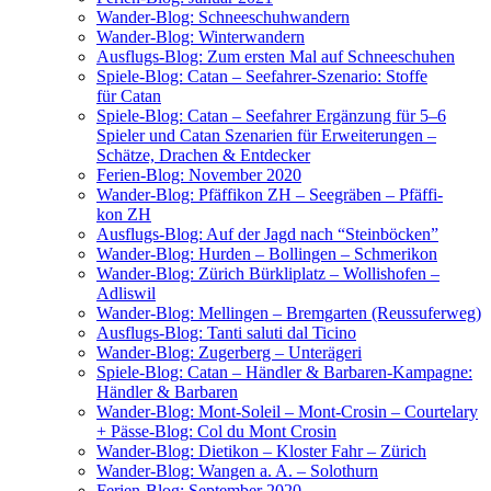
Wan­der-Blog: Schneeschuhwandern
Wan­der-Blog: Winterwandern
Aus­flugs-Blog: Zum ers­ten Mal auf Schneeschuhen
Spie­le-Blog: Catan – See­fah­rer-Sze­na­rio: Stof­fe
für Catan
Spie­le-Blog: Catan – See­fah­rer Ergän­zung für 5–6
Spie­ler und Catan Sze­na­ri­en für Erwei­te­run­gen –
Schät­ze, Dra­chen & Entdecker
Feri­en-Blog: Novem­ber 2020
Wan­der-Blog: Pfäf­fi­kon ZH – See­grä­ben – Pfäf­fi­
kon ZH
Aus­flugs-Blog: Auf der Jagd nach “Stein­bö­cken”
Wan­der-Blog: Hur­den – Bol­lin­gen – Schmerikon
Wan­der-Blog: Zürich Bür­kli­platz – Wol­lis­ho­fen –
Adliswil
Wan­der-Blog: Mel­lin­gen – Brem­gar­ten (Reuss­ufer­weg)
Aus­flugs-Blog: Tan­ti salu­ti dal Ticino
Wan­der-Blog: Zuger­berg – Unterägeri
Spie­le-Blog: Catan – Händ­ler & Bar­ba­ren-Kam­pa­gne:
Händ­ler & Barbaren
Wan­der-Blog: Mont-Sol­eil – Mont-Cro­sin – Cour­tel­a­ry
+ Päs­se-Blog: Col du Mont Crosin
Wan­der-Blog: Die­ti­kon – Klos­ter Fahr – Zürich
Wan­der-Blog: Wan­gen a. A. – Solothurn
Feri­en-Blog: Sep­tem­ber 2020