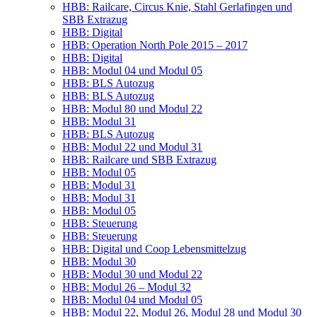
HBB: Rail­ca­re, Cir­cus Knie, Stahl Ger­la­fin­gen und
SBB Extrazug
HBB: Digi­tal
HBB: Ope­ra­ti­on North Pole 2015 – 2017
HBB: Digi­tal
HBB: Modul 04 und Modul 05
HBB: BLS Autozug
HBB: BLS Autozug
HBB: Modul 80 und Modul 22
HBB: Modul 31
HBB: BLS Autozug
HBB: Modul 22 und Modul 31
HBB: Rail­ca­re und SBB Extrazug
HBB: Modul 05
HBB: Modul 31
HBB: Modul 31
HBB: Modul 05
HBB: Steue­rung
HBB: Steue­rung
HBB: Digi­tal und Coop Lebensmittelzug
HBB: Modul 30
HBB: Modul 30 und Modul 22
HBB: Modul 26 – Modul 32
HBB: Modul 04 und Modul 05
HBB: Modul 22, Modul 26, Modul 28 und Modul 30