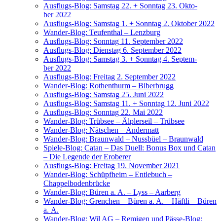
Aus­flugs-Blog: Sams­tag 22. + Sonn­tag 23. Okto­
ber 2022
Aus­flugs-Blog: Sams­tag 1. + Sonn­tag 2. Okto­ber 2022
Wan­der-Blog: Teuf­en­thal – Lenzburg
Aus­flugs-Blog: Sonn­tag 11. Sep­tem­ber 2022
Aus­flugs-Blog: Diens­tag 6. Sep­tem­ber 2022
Aus­flugs-Blog: Sams­tag 3. + Sonn­tag 4. Sep­tem­
ber 2022
Aus­flugs-Blog: Frei­tag 2. Sep­tem­ber 2022
Wan­der-Blog: Rothen­thurm – Biberbrugg
Aus­flugs-Blog: Sams­tag 25. Juni 2022
Aus­flugs-Blog: Sams­tag 11. + Sonn­tag 12. Juni 2022
Aus­flugs-Blog: Sonn­tag 22. Mai 2022
Wan­der-Blog: Trüb­see – Älp­ler­seil – Trübsee
Wan­der-Blog: Nät­schen – Andermatt
Wan­der-Blog: Braun­wald – Nuss­büel – Braunwald
Spie­le-Blog: Catan – Das Duell: Bonus Box und Catan
– Die Legen­de der Eroberer
Aus­flugs-Blog: Frei­tag 19. Novem­ber 2021
Wan­der-Blog: Schüpf­heim – Ent­le­buch –
Chappelbodenbrücke
Wan­der-Blog: Büren a. A. – Lyss – Aarberg
Wan­der-Blog: Gren­chen – Büren a. A. – Häft­li – Büren
a. A.
Wan­der-Blog: Wil AG – Remi­gen und Päs­se-Blog: