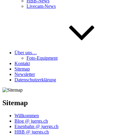
HBB-News
Livecam-News
Über uns…
Foto-Equipment
Kontakt
Sitemap
Newsletter
Datenschutzerklärung
Sitemap
Will­kom­men
Blog @ juergs.ch
Eisen­bahn @ juergs.ch
HBB @ juergs.ch