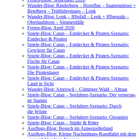
Wan­der-Blog: Rin­der­berg – Horn­flue – Saa­nen­mö­ser +
Betel­berg – Trüt­lis­berg­pass – Lenk
Wan­der-Blog: Lenk – Iffig­fall – Lenk + Iffi­gen­alp –
Ober­laub­horn – Simmenfälle
Feri­en-Blog: April 2020
Spie­le-Blog: Catan – Ent­de­cker & Pira­ten-Sze­na­rio:
Ent­de­cker & Piraten
Spie­le-Blog: Catan – Ent­de­cker & Pira­ten-Sze­na­rio:
Gewür­ze für Catan
Spie­le-Blog: Catan – Ent­de­cker & Pira­ten-Sze­na­rio:
Fische für Catan
Spie­le-Blog: Catan – Ent­de­cker & Pira­ten-Sze­na­rio:
Die Piratenlager
Spie­le-Blog: Catan – Ent­de­cker & Pira­ten-Sze­na­rio:
Land in Sicht
Wan­der-Blog: Amris­wil – Güt­tin­ger Wald – Altnau
Spie­le-Blog: Catan – See­fah­rer-Sze­na­rio: Der ver­ges­se­
ne Stamm
Spie­le-Blog: Catan – See­fah­rer-Sze­na­rio: Durch
die Wüste
Spie­le-Blog: Catan – See­fah­rer-Sze­na­rio: Ozeanien
Spie­le-Blog: Catan – Städ­te & Ritter
Aus­flugs-Blog: Besuch im Appenzellerland
Aus­flugs-Blog: Klei­ne Nach­mit­tags-Rund­fahrt mit dem