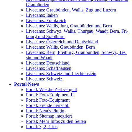
Graubünden
Live­cams: Grau­bün­den, Wal­lis, Zug und Luzern
Live­cams: Italien
Live­cams: Frankreich
Live­cams: Wal­lis, Jura, Grau­bün­den und Bern
Live­cams: Schwyz, Wal­lis, Thur­gau, Waadt, Bern, Fri­
bourg und Solothurn
Live­cams: Öster­reich und Deutschland
Live­cams: Wal­lis, Grau­bün­den, Bern
Live­cams: Bern, Frei­burg, Grau­bün­den, Schwyz, Tes­
sin und Waadt
Live­cams: Deutschland
Live­cams: Schaffhausen
Live­cams: Schweiz und Liechtenstein
Live­cams: Schweiz
Por­tal-News
Por­tal: Wie die Zeit vergeht
Por­tal: Foto-Equip­ment II
Por­tal: Foto-Equipment
Por­tal: Freu­de herrscht!
Por­tal: Neu­es Plugin
Por­tal: Site­map integriert
Por­tal: Mehr Infos zu den Seiten
Por­tal: 3, 2, 1 los