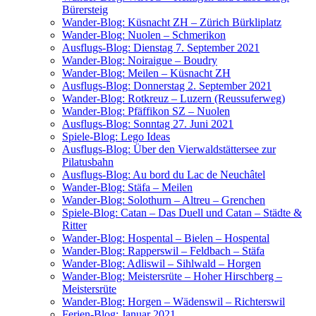
Bürersteig
Wan­der-Blog: Küs­nacht ZH – Zürich Bürkliplatz
Wan­der-Blog: Nuo­len – Schmerikon
Aus­flugs-Blog: Diens­tag 7. Sep­tem­ber 2021
Wan­der-Blog: Noirai­gue – Boudry
Wan­der-Blog: Mei­len – Küs­nacht ZH
Aus­flugs-Blog: Don­ners­tag 2. Sep­tem­ber 2021
Wan­der-Blog: Rot­kreuz – Luzern (Reuss­ufer­weg)
Wan­der-Blog: Pfäf­fi­kon SZ – Nuolen
Aus­flugs-Blog: Sonn­tag 27. Juni 2021
Spie­le-Blog: Lego Ideas
Aus­flugs-Blog: Über den Vier­wald­stät­ter­see zur
Pilatusbahn
Aus­flugs-Blog: Au bord du Lac de Neuchâtel
Wan­der-Blog: Stä­fa – Meilen
Wan­der-Blog: Solo­thurn – Altreu – Grenchen
Spie­le-Blog: Catan – Das Duell und Catan – Städ­te &
Ritter
Wan­der-Blog: Hos­pen­tal – Bie­len – Hospental
Wan­der-Blog: Rap­pers­wil – Feld­bach – Stäfa
Wan­der-Blog: Adlis­wil – Sihl­wald – Horgen
Wan­der-Blog: Meis­ters­rü­te – Hoher Hirsch­berg –
Meistersrüte
Wan­der-Blog: Hor­gen – Wädens­wil – Richterswil
Feri­en-Blog: Janu­ar 2021