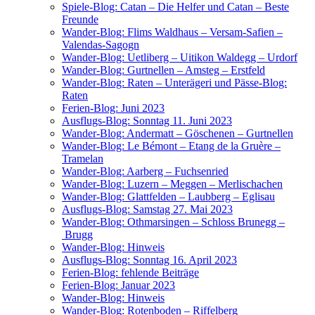
Spie­le-Blog: Catan – Die Hel­fer und Catan – Bes­te
Freunde
Wan­der-Blog: Flims Wald­haus – Ver­sam-Safien –
Valendas-Sagogn
Wan­der-Blog: Uet­li­berg – Uiti­kon Wald­egg – Urdorf
Wan­der-Blog: Gurt­nel­len – Amsteg – Erstfeld
Wan­der-Blog: Raten – Unterä­ge­ri und Päs­se-Blog:
Raten
Feri­en-Blog: Juni 2023
Aus­flugs-Blog: Sonn­tag 11. Juni 2023
Wan­der-Blog: Ander­matt – Gösche­nen – Gurtnellen
Wan­der-Blog: Le Bémont – Etang de la Gruè­re –
Tramelan
Wan­der-Blog: Aar­berg – Fuchsenried
Wan­der-Blog: Luzern – Meg­gen – Merlischachen
Wan­der-Blog: Glatt­fel­den – Laub­berg – Eglisau
Aus­flugs-Blog: Sams­tag 27. Mai 2023
Wan­der-Blog: Oth­mar­sin­gen – Schloss Bru­negg –
Brugg
Wan­der-Blog: Hinweis
Aus­flugs-Blog: Sonn­tag 16. April 2023
Feri­en-Blog: feh­len­de Beiträge
Feri­en-Blog: Janu­ar 2023
Wan­der-Blog: Hinweis
Wan­der-Blog: Roten­bo­den – Riffelberg