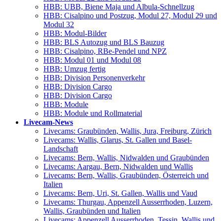
HBB: UBB, Bie­ne Maja und Albula-Schnellzug
HBB: Cisal­pi­no und Post­zug, Modul 27, Modul 29 und
Modul 32
HBB: Modul-Bil­der
HBB: BLS Auto­zug und BLS Bauzug
HBB: Cisal­pi­no, RBe-Pen­del und NPZ
HBB: Modul 01 und Modul 08
HBB: Umzug fertig
HBB: Divi­si­on Personenverkehr
HBB: Divi­si­on Cargo
HBB: Divi­si­on Cargo
HBB: Modu­le
HBB: Modu­le und Rollmaterial
Live­cam-News
Live­cams: Grau­bün­den, Wal­lis, Jura, Frei­burg, Zürich
Live­cams: Wal­lis, Gla­rus, St. Gal­len und Basel-
Landschaft
Live­cams: Bern, Wal­lis, Nid­wal­den und Graubünden
Live­cams: Aar­gau, Bern, Nid­wal­den und Wallis
Live­cams: Bern, Wal­lis, Grau­bün­den, Öster­reich und
Italien
Live­cams: Bern, Uri, St. Gal­len, Wal­lis und Vaud
Live­cams: Thur­gau, Appen­zell Aus­ser­rho­den, Luzern,
Wal­lis, Grau­bün­den und Italien
Live­cams: Appen­zell Aus­ser­rho­den, Tes­sin, Wal­lis und