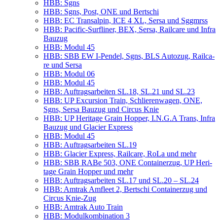
HBB: Sgns
HBB: Sgns, Post, ONE und Bertschi
HBB: EC Tran­sal­pin, ICE 4 XL, Ser­sa und Sggmrss
HBB: Paci­fic-Surf­li­ner, BEX, Ser­sa, Rail­ca­re und Inf­ra
Bauzug
HBB: Modul 45
HBB: SBB EW I‑Pendel, Sgns, BLS Auto­zug, Rail­ca­
re und Sersa
HBB: Modul 06
HBB: Modul 45
HBB: Auf­trags­ar­bei­ten SL.18, SL.21 und SL.23
HBB: UP Excur­si­on Train, Schlie­ren­wa­gen, ONE,
Sgns, Ser­sa Bau­zug und Cir­cus Knie
HBB: UP Heri­ta­ge Grain Hop­per, I.N.G.A Trans, Inf­ra
Bau­zug und Gla­cier Express
HBB: Modul 45
HBB: Auf­trags­ar­bei­ten SL.19
HBB: Gla­cier Express, Rail­ca­re, RoLa und mehr
HBB: SBB RABe 503, ONE Con­tai­ner­zug, UP Heri­
ta­ge Grain Hop­per und mehr
HBB: Auf­trags­ar­bei­ten SL.17 und SL.20 – SL.24
HBB: Amtrak Amfleet 2, Bert­schi Con­tai­ner­zug und
Cir­cus Knie-Zug
HBB: Amtrak Auto Train
HBB: Modul­kom­bi­na­ti­on 3