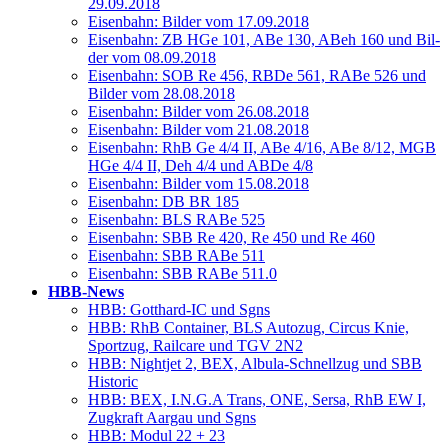
29.09.2018
Eisen­bahn: Bil­der vom 17.09.2018
Eisen­bahn: ZB HGe 101, ABe 130, ABeh 160 und Bil­
der vom 08.09.2018
Eisen­bahn: SOB Re 456, RBDe 561, RABe 526 und
Bil­der vom 28.08.2018
Eisen­bahn: Bil­der vom 26.08.2018
Eisen­bahn: Bil­der vom 21.08.2018
Eisen­bahn: RhB Ge 4/4 II, ABe 4/16, ABe 8/12, MGB
HGe 4/4 II, Deh 4/4 und ABDe 4/8
Eisen­bahn: Bil­der vom 15.08.2018
Eisen­bahn: DB BR 185
Eisen­bahn: BLS RABe 525
Eisen­bahn: SBB Re 420, Re 450 und Re 460
Eisen­bahn: SBB RABe 511
Eisen­bahn: SBB RABe 511.0
HBB-News
HBB: Gott­hard-IC und Sgns
HBB: RhB Con­tai­ner, BLS Auto­zug, Cir­cus Knie,
Sport­zug, Rail­ca­re und TGV 2N2
HBB: Night­jet 2, BEX, Albu­la-Schnell­zug und SBB
Historic
HBB: BEX, I.N.G.A Trans, ONE, Ser­sa, RhB EW I,
Zug­kraft Aar­gau und Sgns
HBB: Modul 22 + 23