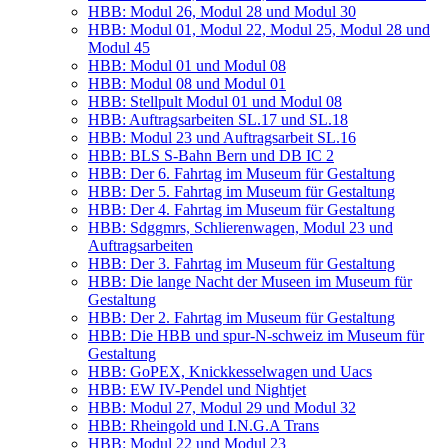
HBB: Modul 26, Modul 28 und Modul 30
HBB: Modul 01, Modul 22, Modul 25, Modul 28 und
Modul 45
HBB: Modul 01 und Modul 08
HBB: Modul 08 und Modul 01
HBB: Stell­pult Modul 01 und Modul 08
HBB: Auf­trags­ar­bei­ten SL.17 und SL.18
HBB: Modul 23 und Auf­trags­ar­beit SL.16
HBB: BLS S‑Bahn Bern und DB IC 2
HBB: Der 6. Fahr­tag im Muse­um für Gestaltung
HBB: Der 5. Fahr­tag im Muse­um für Gestaltung
HBB: Der 4. Fahr­tag im Muse­um für Gestaltung
HBB: Sdggmrs, Schlie­ren­wa­gen, Modul 23 und
Auftragsarbeiten
HBB: Der 3. Fahr­tag im Muse­um für Gestaltung
HBB: Die lan­ge Nacht der Muse­en im Muse­um für
Gestaltung
HBB: Der 2. Fahr­tag im Muse­um für Gestaltung
HBB: Die HBB und spur-N-schweiz im Muse­um für
Gestaltung
HBB: GoPEX, Knick­kes­sel­wa­gen und Uacs
HBB: EW IV-Pen­del und Nightjet
HBB: Modul 27, Modul 29 und Modul 32
HBB: Rhein­gold und I.N.G.A Trans
HBB: Modul 22 und Modul 23