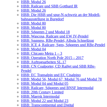
HBB: Modul 26
HBB: Rail­ca­re und SBB Gott­hard IR
HBB: Modul 26
HBB: Die HBB und spur-N-schweiz an der Modell­
bahn­aus­stel­lung in Burgdorf
HBB: Modul 80
HBB: Modul 80
HBB: Sdggmrs 2 und Modul 18
HBB: Was­co­sa, Rail­ca­re und EW IV-Pendel
HBB: Sggmrss, RBe-Pen­del, Albu­la Schnellzug
HBB: ICE 4, Rail­ca­re, Sgns, Sdggmrs und RBe-Pendel
HBB: Modul 04
HBB: Chi­ca­go Metra 1 – 3
HBB: Ope­ra­ti­on North Pole 2015 – 2017
HBB: Auf­trags­ar­bei­ten SL.17
HBB: CN Coal­por­ter, CD Rail­jet und SBB RBe-
Pendel
HBB: EC Tran­sal­pin und EC Cisalpino
HBB: Modul 56, Modul 67, Modul 76 und Modul 78
HBB: Modul 04 und Modul 05
HBB: Rail­ca­re, Sdggmrs und BNSF Intermodal
HBB: 20th Cen­tu­ry Limited
HBB: Maersk Intermodal
HBB: Modul 22 und Modul 23
HBB: Trans­con­ti­nen­tal und Digital