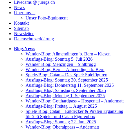
Live­cams @ juergs.ch
News
Über uns…
Unser Foto-Equip­ment
Kon­takt
Site­map
News­let­ter
Daten­schutz­er­klä­rung
Blog-News
Wan­der-Blog: All­men­din­gen b. Bern – Kiesen
Aus­flugs-Blog: Sonn­tag 5. Juli 2026
Wan­der-Blog: Men­zin­gen – Sihlbrugg
Wan­der-Blog: Bern – All­men­di­gen b. Bern
Spie­le-Blog: Catan – Das Spiel: Spielfiguren
Aus­flugs-Blog: Sonn­tag 30. Sep­tem­ber 2025
Aus­flugs-Blog: Don­ners­tag 11. Sep­tem­ber 2025
Aus­flugs-Blog: Sams­tag 6. Sep­tem­ber 2025
Aus­flugs-Blog: Mon­tag 1. Sep­tem­ber 2025
Wan­der-Blog: Gott­hard­pass – Hos­pen­tal – Andermatt
Aus­flugs-Blog: Frei­tag 1. August 2025
Spie­le-Blog: Catan – Ent­de­cker & Pira­ten Ergän­zung
für 5–6 Spie­ler und Catan Figurenbox
Aus­flugs-Blog: Sonn­tag 22. Juni 2025
Wan­der-Blog: Ober­alp­pass – Andermatt