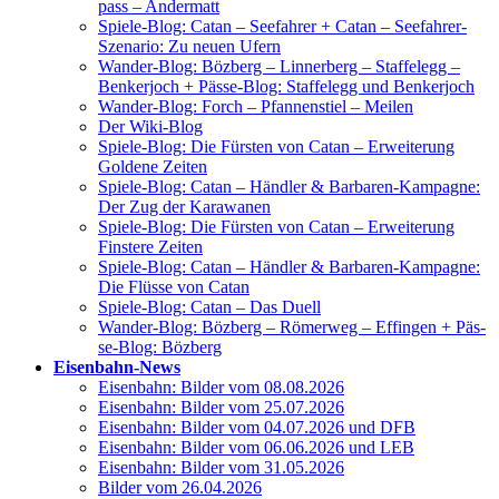
pass – Andermatt
Spie­le-Blog: Catan – See­fah­rer + Catan – See­fah­rer-
Sze­na­rio: Zu neu­en Ufern
Wan­der-Blog: Böz­berg – Lin­ner­berg – Staf­fel­egg –
Ben­ker­joch + Päs­se-Blog: Staf­fel­egg und Benkerjoch
Wan­der-Blog: Forch – Pfan­nen­stiel – Meilen
Der Wiki-Blog
Spie­le-Blog: Die Fürs­ten von Catan – Erwei­te­rung
Gol­de­ne Zeiten
Spie­le-Blog: Catan – Händ­ler & Bar­ba­ren-Kam­pa­gne:
Der Zug der Karawanen
Spie­le-Blog: Die Fürs­ten von Catan – Erwei­te­rung
Fins­te­re Zeiten
Spie­le-Blog: Catan – Händ­ler & Bar­ba­ren-Kam­pa­gne:
Die Flüs­se von Catan
Spie­le-Blog: Catan – Das Duell
Wan­der-Blog: Böz­berg – Römer­weg – Effin­gen + Päs­
se-Blog: Bözberg
Eisen­bahn-News
Eisen­bahn: Bil­der vom 08.08.2026
Eisen­bahn: Bil­der vom 25.07.2026
Eisen­bahn: Bil­der vom 04.07.2026 und DFB
Eisen­bahn: Bil­der vom 06.06.2026 und LEB
Eisen­bahn: Bil­der vom 31.05.2026
Bil­der vom 26.04.2026