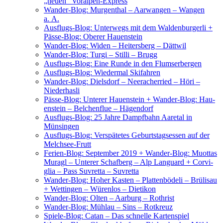
„neu­en“ Voralpen-Express
Wan­der-Blog: Mur­gen­thal – Aar­wan­gen – Wan­gen
a. A.
Aus­flugs-Blog: Unter­wegs mit dem Wal­den­bur­ger­li +
Päs­se-Blog: Obe­rer Hauenstein
Wan­der-Blog: Widen – Hei­ters­berg – Dättwil
Wan­der-Blog: Tur­gi – Stil­li – Brugg
Aus­flugs-Blog: Eine Run­de in den Flumserbergen
Aus­flugs-Blog: Wie­der­mal Skifahren
Wan­der-Blog: Diels­dorf – Nee­r­a­cher­ried – Höri –
Niederhasli
Päs­se-Blog: Unte­rer Hau­en­stein + Wan­der-Blog: Hau­
en­stein – Bel­chen­flue – Hägendorf
Aus­flugs-Blog: 25 Jah­re Dampf­bahn Aare­tal in
Münsingen
Aus­flugs-Blog: Ver­spä­te­tes Geburts­tags­es­sen auf der
Melchsee-Frutt
Feri­en-Blog: Sep­tem­ber 2019 + Wan­der-Blog: Muot­tas
Muragl – Unte­rer Schaf­berg – Alp Lan­guard + Cor­vi­
glia – Pass Suvret­ta – Suvretta
Wan­der-Blog: Hoher Kas­ten – Plat­ten­bö­de­li – Brü­li­s­au
+ Wet­tin­gen – Würen­los – Dietikon
Wan­der-Blog: Olten – Aar­burg – Rothrist
Wan­der-Blog: Mühl­au – Sins – Rotkreuz
Spie­le-Blog: Catan – Das schnel­le Kartenspiel