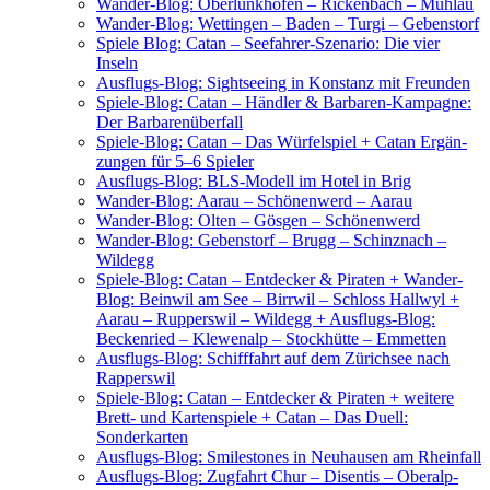
Wan­der-Blog: Ober­lunk­ho­fen – Ricken­bach – Mühlau
Wan­der-Blog: Wet­tin­gen – Baden – Tur­gi – Gebenstorf
Spie­le Blog: Catan – See­fah­rer-Sze­na­rio: Die vier
Inseln
Aus­flugs-Blog: Sight­see­ing in Kon­stanz mit Freunden
Spie­le-Blog: Catan – Händ­ler & Bar­ba­ren-Kam­pa­gne:
Der Barbarenüberfall
Spie­le-Blog: Catan – Das Wür­fel­spiel + Catan Ergän­
zun­gen für 5–6 Spieler
Aus­flugs-Blog: BLS-Modell im Hotel in Brig
Wan­der-Blog: Aar­au – Schö­nen­werd – Aarau
Wan­der-Blog: Olten – Gös­gen – Schönenwerd
Wan­der-Blog: Gebenstorf – Brugg – Schinz­nach –
Wildegg
Spie­le-Blog: Catan – Ent­de­cker & Pira­ten + Wan­der-
Blog: Bein­wil am See – Birr­wil – Schloss Hall­wyl +
Aar­au – Rup­pers­wil – Wild­egg + Aus­flugs-Blog:
Becken­ried – Kle­wen­alp – Stock­hüt­te – Emmetten
Aus­flugs-Blog: Schiff­fahrt auf dem Zürich­see nach
Rapperswil
Spie­le-Blog: Catan – Ent­de­cker & Pira­ten + wei­te­re
Brett- und Kar­ten­spie­le + Catan – Das Duell:
Sonderkarten
Aus­flugs-Blog: Smi­le­sto­nes in Neu­hau­sen am Rheinfall
Aus­flugs-Blog: Zug­fahrt Chur – Disen­tis – Ober­alp­