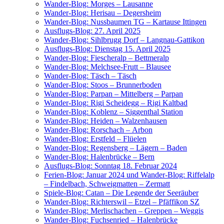
Wan­der-Blog: Mor­ges – Lausanne
Wan­der-Blog: Heris­au – Degersheim
Wan­der-Blog: Nuss­baum­en TG – Kar­tau­se Ittingen
Aus­flugs-Blog: 27. April 2025
Wan­der-Blog: Sihl­brugg Dorf – Langnau-Gattikon
Aus­flugs-Blog: Diens­tag 15. April 2025
Wan­der-Blog: Fie­scher­alp – Bettmeralp
Wan­der-Blog: Melch­see-Frutt – Blausee
Wan­der-Blog: Täsch – Täsch
Wan­der-Blog: Stoos – Brunnerboden
Wan­der-Blog: Par­pan – Mit­tel­berg – Parpan
Wan­der-Blog: Rigi Scheid­egg – Rigi Kaltbad
Wan­der-Blog: Koblenz – Sig­gen­thal Station
Wan­der-Blog: Hei­den – Walzenhausen
Wan­der-Blog: Ror­schach – Arbon
Wan­der-Blog: Erst­feld – Flüelen
Wan­der-Blog: Regens­berg – Lägern – Baden
Wan­der-Blog: Halen­brü­cke – Bern
Aus­flugs-Blog: Sonn­tag 18. Febru­ar 2024
Feri­en-Blog: Janu­ar 2024 und Wan­der-Blog: Rif­fel­alp
– Fin­del­bach, Schweig­mat­ten – Zermatt
Spie­le-Blog: Catan – Die Legen­de der Seeräuber
Wan­der-Blog: Rich­ters­wil – Etzel – Pfäf­fi­kon SZ
Wan­der-Blog: Mer­lischach­en – Grep­pen – Weggis
Wan­der-Blog: Fuch­sen­ried – Halenbrücke