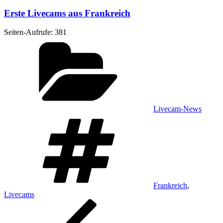
Erste Livecams aus Frankreich
Sei­ten-Auf­ru­fe:
381
Kategorien
Livecam-News
Schlagwörter
Frankreich
,
Livecams
Beitragsnavigation
Vorheriger
Beitrag