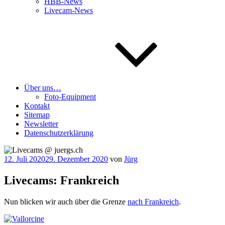
HBB-News
Livecam-News
Über uns…
Foto-Equipment
Kontakt
Sitemap
Newsletter
Datenschutzerklärung
Veröffentlicht
12. Juli 2020
29. Dezember 2020
von
Jürg
am
Livecams: Frankreich
Nun bli­cken wir auch über die Gren­ze
nach Frank­reich
.