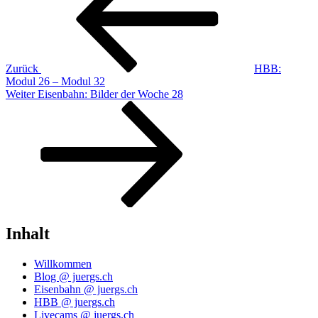
Zurück
HBB:
Modul 26 – Modul 32
Nächster
Weiter
Eisenbahn: Bilder der Woche 28
Beitrag
Inhalt
Willkommen
Blog @ juergs.ch
Eisenbahn @ juergs.ch
HBB @ juergs.ch
Livecams @ juergs.ch