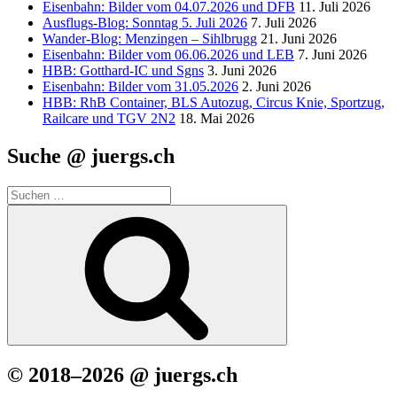
Eisenbahn: Bilder vom 04.07.2026 und DFB
11. Juli 2026
Ausflugs-Blog: Sonntag 5. Juli 2026
7. Juli 2026
Wander-Blog: Menzingen – Sihlbrugg
21. Juni 2026
Eisenbahn: Bilder vom 06.06.2026 und LEB
7. Juni 2026
HBB: Gotthard-IC und Sgns
3. Juni 2026
Eisenbahn: Bilder vom 31.05.2026
2. Juni 2026
HBB: RhB Container, BLS Autozug, Circus Knie, Sportzug,
Railcare und TGV 2N2
18. Mai 2026
Suche @ juergs.ch
Suchen
nach:
Suchen
© 2018–2026 @ juergs.ch