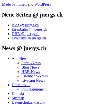
Made by mys­elf
and
Word­Press
Neue Seiten @ juergs.ch
Blog @ juergs.ch
Eisenbahn @ juergs.ch
HBB @ juergs.ch
Livecams @ juergs.ch
News @ juergs.ch
Alle News
Portal-News
Blog-News
HBB-News
Eisenbahn-News
Livecam-News
Über uns…
Foto-Equipment
Kontakt
Sitemap
Datenschutzerklärung