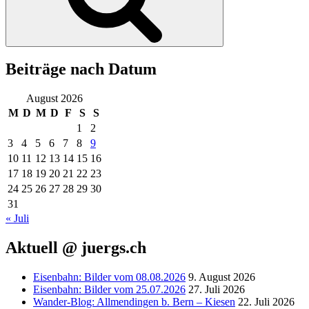
Beiträge nach Datum
August 2026
M
D
M
D
F
S
S
1
2
3
4
5
6
7
8
9
10
11
12
13
14
15
16
17
18
19
20
21
22
23
24
25
26
27
28
29
30
31
« Juli
Aktuell @ juergs.ch
Eisenbahn: Bilder vom 08.08.2026
9. August 2026
Eisenbahn: Bilder vom 25.07.2026
27. Juli 2026
Wander-Blog: Allmendingen b. Bern – Kiesen
22. Juli 2026