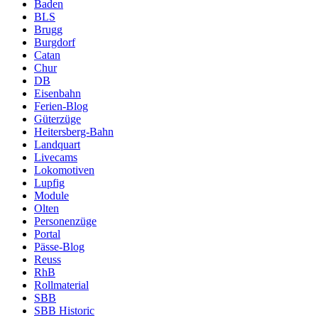
Baden
BLS
Brugg
Burgdorf
Catan
Chur
DB
Eisenbahn
Ferien-Blog
Güterzüge
Heitersberg-Bahn
Landquart
Livecams
Lokomotiven
Lupfig
Module
Olten
Personenzüge
Portal
Pässe-Blog
Reuss
RhB
Rollmaterial
SBB
SBB Historic