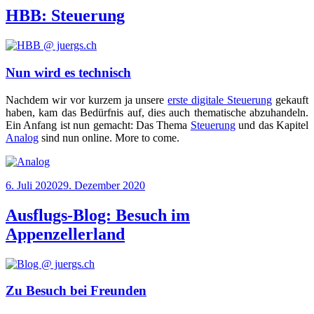
HBB: Steuerung
Nun wird es technisch
Nach­dem wir vor kur­zem ja unse­re
ers­te digi­ta­le Steue­rung
gekauft
haben, kam das Bedürf­nis auf, dies auch the­ma­ti­sche abzu­han­deln.
Ein Anfang ist nun gemacht: Das The­ma
Steue­rung
und das Kapi­tel
Ana­log
sind nun online. More to come.
Veröffentlicht
6. Juli 2020
29. Dezember 2020
am
Ausflugs-Blog: Besuch im
Appenzellerland
Zu Besuch bei Freunden