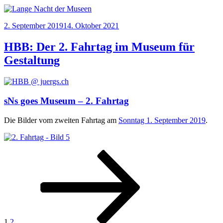
Veröffentlicht
2. September 2019
14. Oktober 2021
am
HBB: Der 2. Fahrtag im Museum für
Gestaltung
sNs goes Museum – 2. Fahrtag
Die Bil­der vom zwei­ten Fahr­tag am
Sonn­tag 1. Sep­tem­ber 2019
.
Seitennummerierung
Seite
Seite
Nächste
Seite
der
Beiträge
1
2