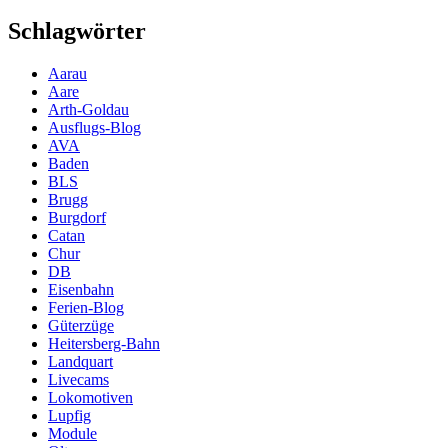
Schlagwörter
Aarau
Aare
Arth-Goldau
Ausflugs-Blog
AVA
Baden
BLS
Brugg
Burgdorf
Catan
Chur
DB
Eisenbahn
Ferien-Blog
Güterzüge
Heitersberg-Bahn
Landquart
Livecams
Lokomotiven
Lupfig
Module