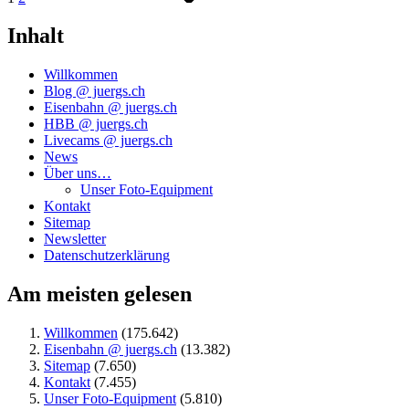
Inhalt
Willkommen
Blog @ juergs.ch
Eisenbahn @ juergs.ch
HBB @ juergs.ch
Livecams @ juergs.ch
News
Über uns…
Unser Foto-Equipment
Kontakt
Sitemap
Newsletter
Datenschutzerklärung
Am meisten gelesen
Willkommen
(175.642)
Eisenbahn @ juergs.ch
(13.382)
Sitemap
(7.650)
Kontakt
(7.455)
Unser Foto-Equipment
(5.810)