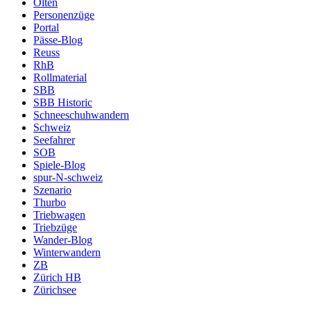
Olten
Personenzüge
Portal
Pässe-Blog
Reuss
RhB
Rollmaterial
SBB
SBB Historic
Schneeschuhwandern
Schweiz
Seefahrer
SOB
Spiele-Blog
spur-N-schweiz
Szenario
Thurbo
Triebwagen
Triebzüge
Wander-Blog
Winterwandern
ZB
Zürich HB
Zürichsee