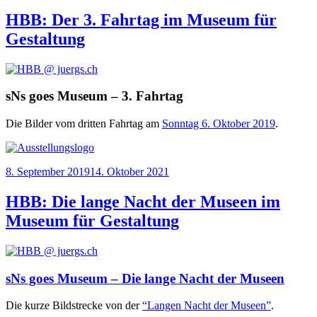
am
HBB: Der 3. Fahrtag im Museum für
Gestaltung
sNs goes Museum – 3. Fahrtag
Die Bil­der vom drit­ten Fahr­tag am
Sonn­tag 6. Okto­ber 2019
.
Veröffentlicht
8. September 2019
14. Oktober 2021
am
HBB: Die lange Nacht der Museen im
Museum für Gestaltung
sNs goes Museum – Die lange Nacht der Museen
Die kur­ze Bild­stre­cke von der
“Lan­gen Nacht der Muse­en”
.