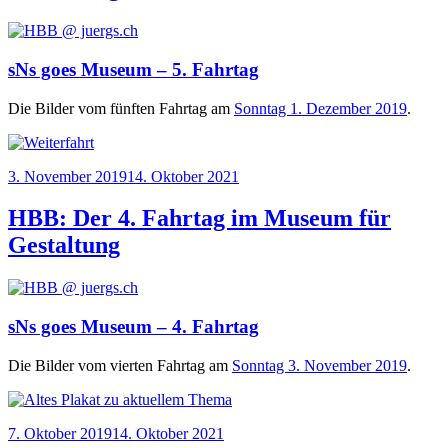
sNs goes Museum – 5. Fahrtag
Die Bil­der vom fünf­ten Fahr­tag am
Sonn­tag 1. Dezem­ber 2019
.
Veröffentlicht
3. November 2019
14. Oktober 2021
am
HBB: Der 4. Fahrtag im Museum für
Gestaltung
sNs goes Museum – 4. Fahrtag
Die Bil­der vom vier­ten Fahr­tag am
Sonn­tag 3. Novem­ber 2019
.
Veröffentlicht
7. Oktober 2019
14. Oktober 2021