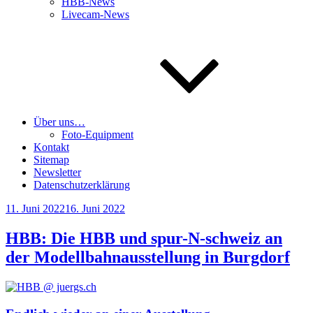
HBB-News
Livecam-News
Über uns…
Foto-Equipment
Kontakt
Sitemap
Newsletter
Datenschutzerklärung
Veröffentlicht
11. Juni 2022
16. Juni 2022
am
HBB: Die HBB und spur-N-schweiz an
der Modellbahnausstellung in Burgdorf