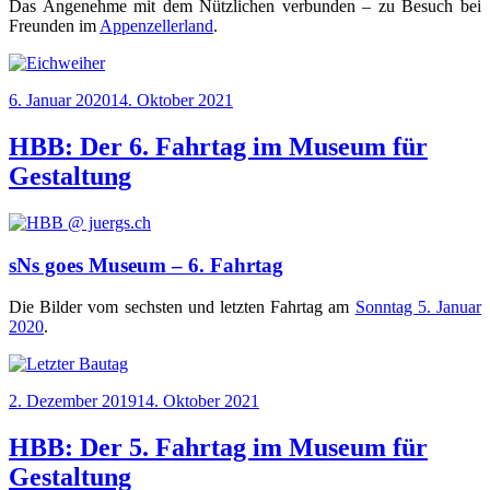
Das Ange­neh­me mit dem Nütz­li­chen ver­bun­den – zu Besuch bei
Freun­den im
Appen­zel­ler­land
.
Veröffentlicht
6. Januar 2020
14. Oktober 2021
am
HBB: Der 6. Fahrtag im Museum für
Gestaltung
sNs goes Museum – 6. Fahrtag
Die Bil­der vom sechs­ten und letz­ten Fahr­tag am
Sonn­tag 5. Janu­ar
2020
.
Veröffentlicht
2. Dezember 2019
14. Oktober 2021
am
HBB: Der 5. Fahrtag im Museum für
Gestaltung