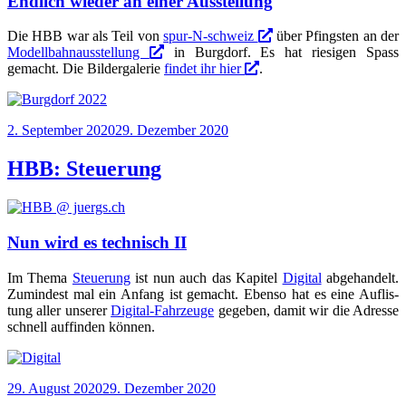
Endlich wieder an einer Ausstellung
Die HBB war als Teil von
spur-N-schweiz
über Pfings­ten an der
Modell­bahn­aus­stel­lung
in Burg­dorf. Es hat rie­si­gen Spass
gemacht. Die Bil­der­ga­le­rie
fin­det ihr hier
.
Veröffentlicht
2. September 2020
29. Dezember 2020
am
HBB: Steuerung
Nun wird es technisch II
Im The­ma
Steue­rung
ist nun auch das Kapi­tel
Digi­tal
abge­han­delt.
Zumin­dest mal ein Anfang ist gemacht. Eben­so hat es eine Auf­lis­
tung aller unse­rer
Digi­tal-Fahr­zeu­ge
gege­ben, damit wir die Adres­se
schnell auf­fin­den können.
Veröffentlicht
29. August 2020
29. Dezember 2020
am