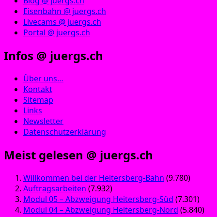
Blog @ juergs.ch
Eisenbahn @ juergs.ch
Livecams @ juergs.ch
Portal @ juergs.ch
Infos @ juergs.ch
Über uns…
Kontakt
Sitemap
Links
Newsletter
Datenschutzerklärung
Meist gelesen @ juergs.ch
Willkommen bei der Heitersberg-Bahn
(9.780)
Auftragsarbeiten
(7.932)
Modul 05 – Abzweigung Heitersberg-Süd
(7.301)
Modul 04 – Abzweigung Heitersberg-Nord
(5.840)