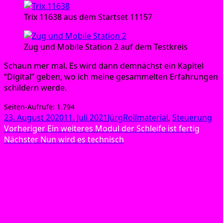
Trix 11638 aus dem Start­set 11157
Zug und Mobi­le Sta­ti­on 2 auf dem Testkreis
Schaun mer mal. Es wird dann dem­nächst ein Kapi­tel
“Digi­tal” geben, wo ich mei­ne gesam­mel­ten Erfah­run­gen
schil­dern werde.
Sei­ten-Auf­ru­fe:
1.794
Veröffentlicht
Autor
Kategorien
23. August 2020
11. Juli 2021
Jürg
Rollmaterial
,
Steuerung
am
Beitragsnavigation
Vorheriger
Vorheriger
Ein weiteres Modul der Schleife ist fertig
Nächster
Beitrag:
Nächster
Nun wird es technisch
Beitrag: