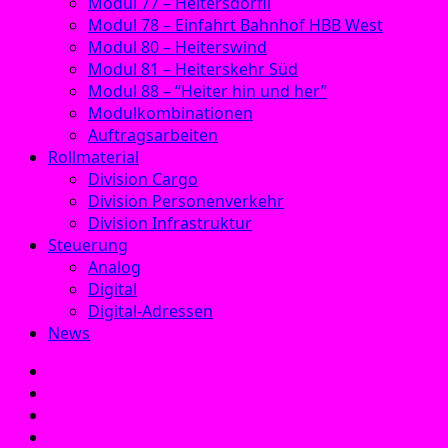
Modul 77 – Heitersdörfli
Modul 78 – Einfahrt Bahnhof HBB West
Modul 80 – Heiterswind
Modul 81 – Heiterskehr Süd
Modul 88 – “Heiter hin und her”
Modulkombinationen
Auftragsarbeiten
Rollmaterial
Division Cargo
Division Personenverkehr
Division Infrastruktur
Steuerung
Analog
Digital
Digital-Adressen
News
E‑Mail
Facebook
Instagram
YouTube