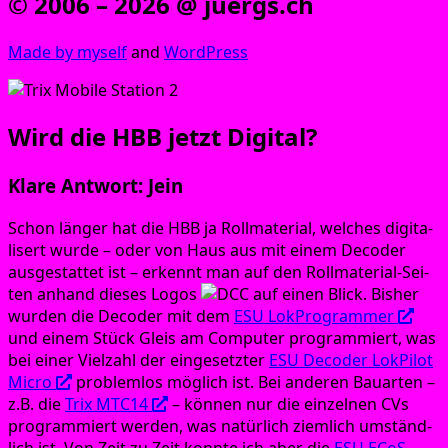
© 2006 – 2026 @ juergs.ch
Made by mys­elf
and
Word­Press
Wird die HBB jetzt Digital?
Klare Antwort: Jein
Schon län­ger hat die HBB ja Roll­ma­te­ri­al, wel­ches digi­ta­
li­sert wur­de – oder von Haus aus mit einem Deco­der
aus­ge­stat­tet ist – erkennt man auf den Roll­ma­te­ri­al-Sei­
ten anhand die­ses Logos
auf einen Blick. Bis­her
wur­den die Deco­der mit dem
ESU Lok­Pro­gramm­er
und einem Stück Gleis am Com­pu­ter pro­gram­miert, was
bei einer Viel­zahl der ein­ge­setz­ter
ESU Deco­der Lok­Pi­lot
Micro
pro­blem­los mög­lich ist. Bei ande­ren Bau­ar­ten –
z.B. die
Trix MTC14
– kön­nen nur die ein­zel­nen CVs
pro­gram­miert wer­den, was natür­lich ziem­lich umständ­