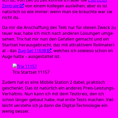
lich ist. Von Zeit zu Zeit konn­te ich aber die
ESU ECoS
Zen­tra­le
von einem Kol­le­gen aus­lei­hen; aber es ist
natür­lich so wie immer: wenn man sie bräuch­te war sie
nicht da.
Da mir die Anschaf­fung des Teils nur für die­sen Zweck zu
teu­er war, habe ich mich nach ande­ren Lösun­gen umge­
se­hen. Trix hat mir nun den Gefal­len gemacht und ein
Start­set her­aus­ge­bracht, das mit attrak­ti­vem Roll­ma­te­ri­
al – das
Zug-Set 11638
, wel­ches ich sowie­so schon im
Auge hat­te – aus­ge­stat­tet ist.
Trix Start­set 11157
Zudem hat es eine Mobi­le Sta­ti­on 2 dabei, prak­tisch
geschenkt. Das ist natür­lich ein ande­res Preis-Leis­tungs-
Ver­hält­nis. Nun kann ich mit dem Test­kreis, den ich
schon län­ger gebaut habe, mal ers­te Tests machen. Viel­
leicht ver­ste­he ich ja dann die Digi­tal-Tech­no­lo­gie ein
wenig besser.