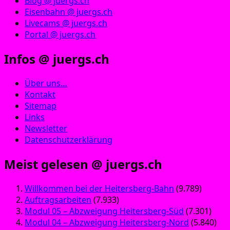
Blog @ juergs.ch
Eisenbahn @ juergs.ch
Livecams @ juergs.ch
Portal @ juergs.ch
Infos @ juergs.ch
Über uns…
Kontakt
Sitemap
Links
Newsletter
Datenschutzerklärung
Meist gelesen @ juergs.ch
Willkommen bei der Heitersberg-Bahn
(9.789)
Auftragsarbeiten
(7.933)
Modul 05 – Abzweigung Heitersberg-Süd
(7.301)
Modul 04 – Abzweigung Heitersberg-Nord
(5.840)