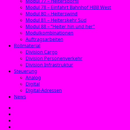
Modul 77 – Heitersdörfli
Modul 78 – Einfahrt Bahnhof HBB West
Modul 80 – Heiterswind
Modul 81 – Heiterskehr Süd
Modul 88 – “Heiter hin und her”
Modulkombinationen
Auftragsarbeiten
Rollmaterial
Division Cargo
Division Personenverkehr
Division Infrastruktur
Steuerung
Analog
Digital
Digital-Adressen
News
E‑Mail
Facebook
Instagram
YouTube