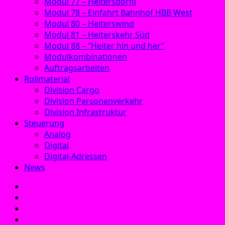
Modul 77 – Heitersdörfli
Modul 78 – Einfahrt Bahnhof HBB West
Modul 80 – Heiterswind
Modul 81 – Heiterskehr Süd
Modul 88 – “Heiter hin und her”
Modulkombinationen
Auftragsarbeiten
Rollmaterial
Division Cargo
Division Personenverkehr
Division Infrastruktur
Steuerung
Analog
Digital
Digital-Adressen
News
E‑Mail
Facebook
Instagram
YouTube