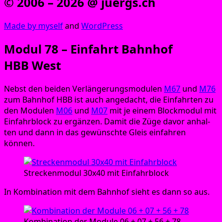
© 2006 – 2026 @ juergs.ch
Made by mys­elf
and
Word­Press
Modul 78 – Einfahrt Bahnhof
HBB West
Nebst den bei­den Ver­län­ge­rungs­mo­du­len
M67
und
M76
zum Bahn­hof HBB ist auch ange­dacht, die Ein­fahr­ten zu
den Modu­len
M06
und
M07
mit je einem Block­mo­dul mit
Ein­fahr­block zu ergän­zen. Damit die Züge davor anhal­
ten und dann in das gewünsch­te Gleis ein­fah­ren
können.
Stre­cken­mo­dul 30x40 mit Einfahrblock
In Kom­bi­na­ti­on mit dem Bahn­hof sieht es dann so aus.
Kom­bi­na­ti­on der Modu­le 06 + 07 + 56 + 78