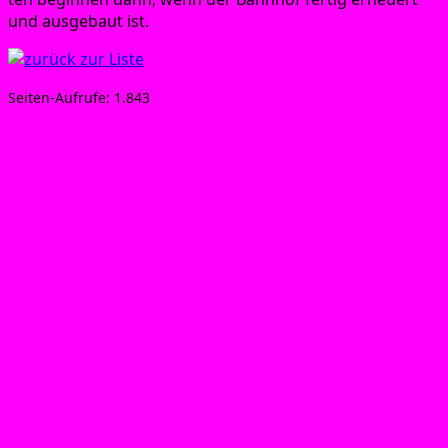
und aus­ge­baut ist.
Sei­ten-Auf­ru­fe:
1.843