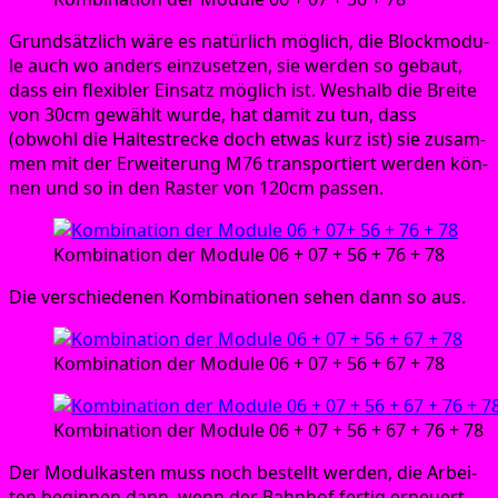
Grund­sätz­lich wäre es natür­lich mög­lich, die Block­mo­du­
le auch wo anders ein­zu­set­zen, sie wer­den so gebaut,
dass ein fle­xi­bler Ein­satz mög­lich ist. Wes­halb die Brei­te
von 30cm gewählt wur­de, hat damit zu tun, dass
(obwohl die Hal­te­stre­cke doch etwas kurz ist) sie zusam­
men mit der Erwei­te­rung M76 trans­por­tiert wer­den kön­
nen und so in den Ras­ter von 120cm passen.
Kom­bi­na­ti­on der Modu­le 06 + 07 + 56 + 76 + 78
Die ver­schie­de­nen Kom­bi­na­tio­nen sehen dann so aus.
Kom­bi­na­ti­on der Modu­le 06 + 07 + 56 + 67 + 78
Kom­bi­na­ti­on der Modu­le 06 + 07 + 56 + 67 + 76 + 78
Der Modul­kas­ten muss noch bestellt wer­den, die Arbei­
ten begin­nen dann, wenn der Bahn­hof fer­tig erneu­ert