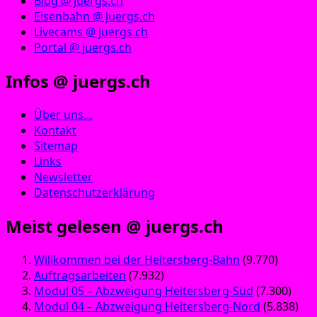
Blog @ juergs.ch
Eisenbahn @ juergs.ch
Livecams @ juergs.ch
Portal @ juergs.ch
Infos @ juergs.ch
Über uns…
Kontakt
Sitemap
Links
Newsletter
Datenschutzerklärung
Meist gelesen @ juergs.ch
Willkommen bei der Heitersberg-Bahn
(9.770)
Auftragsarbeiten
(7.932)
Modul 05 – Abzweigung Heitersberg-Süd
(7.300)
Modul 04 – Abzweigung Heitersberg-Nord
(5.838)