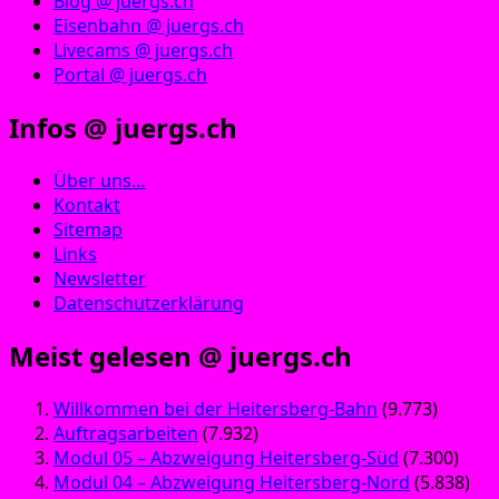
Blog @ juergs.ch
Eisenbahn @ juergs.ch
Livecams @ juergs.ch
Portal @ juergs.ch
Infos @ juergs.ch
Über uns…
Kontakt
Sitemap
Links
Newsletter
Datenschutzerklärung
Meist gelesen @ juergs.ch
Willkommen bei der Heitersberg-Bahn
(9.773)
Auftragsarbeiten
(7.932)
Modul 05 – Abzweigung Heitersberg-Süd
(7.300)
Modul 04 – Abzweigung Heitersberg-Nord
(5.838)