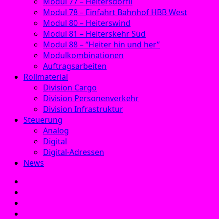
Modul 77 – Heitersdörfli
Modul 78 – Einfahrt Bahnhof HBB West
Modul 80 – Heiterswind
Modul 81 – Heiterskehr Süd
Modul 88 – “Heiter hin und her”
Modulkombinationen
Auftragsarbeiten
Rollmaterial
Division Cargo
Division Personenverkehr
Division Infrastruktur
Steuerung
Analog
Digital
Digital-Adressen
News
E‑Mail
Facebook
Instagram
YouTube