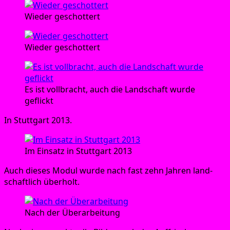
Wie­der geschottert
Wie­der geschottert
Es ist voll­bracht, auch die Land­schaft wur­de
geflickt
In Stutt­gart 2013.
Im Ein­satz in Stutt­gart 2013
Auch die­ses Modul wur­de nach fast zehn Jah­ren land­
schaft­lich überholt.
Nach der Überarbeitung