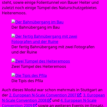
steht, sowie eini­ge Foli­en­tun­nel von Bau­er Hei­ter und
zuletzt noch eini­ge Tüm­pel des Natur­schutz­ge­bie­tes
Heiteremoos.
Der Bahn­über­gang im Bau
Der fer­tig Bahn­über­gang mit zwei Foto­gra­fen
und der Ruine
Zwei Tüm­pel des Heiteremoos
Die Tipis des Pfila
Auch die­ses Modul war schon mehr­mals in Stutt­gart an
der
2. Euro­pean N‑Scale Con­ven­ti­on 2007
,
3. Euro­pean
N‑Scale Con­ven­ti­on 2008
und
4. Euro­pean N‑Scale
Con­ven­ti­on 2009
sowie an wei­te­ren Events im Einsatz.