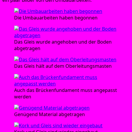
ein paar Bil­der von den Umbauarbeiten:
Die Umbau­ar­bei­ten haben begonnen
Das Gleis wur­de ange­ho­ben und der Boden
abgetragen
Das Gleis hält auf dem Oberleitungsmasten
Auch das Brü­cken­fun­da­ment muss ange­passt
werden
Genü­gend Mate­ri­al abgetragen