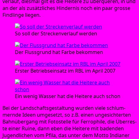
ver­lauf, dies­mal gilt es die Hei­te­re zu über­que­ren, in und
an der als zusätz­li­ches Hin­der­nis noch ein paar gros­se
Find­lin­ge liegen.
So soll der Stre­cken­ver­lauf werden
Der Fluss­grund hat Far­be bekommen
Ers­ter Betriebs­ein­satz im RBL im April 2007
Ein wenig Was­ser hat die Hei­te­re auch schon
Bei der Land­schafts­ge­stal­tung wur­den vie­le schlum­
mern­de Ideen umge­setzt, so z.B. einen unge­sich­ter­ten
Bahn­über­gang mit Foto­stel­le für Fer­ro­phi­le, die Über­res­
te einer Rui­ne, dann eben die Hei­te­re mit baden­den
Jugend­li­chen vom Pfi­la, das unter dem Mot­to India­ner