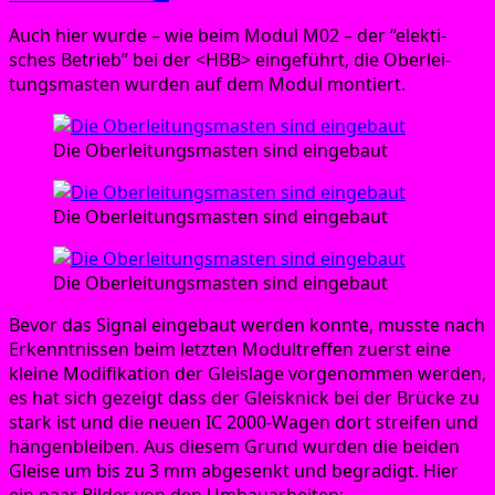
Auch hier wur­de – wie beim Modul M02 – der “elek­ti­
sches Betrieb” bei der <HBB> ein­ge­führt, die Ober­lei­
tungs­mas­ten wur­den auf dem Modul montiert.
Die Ober­lei­tungs­mas­ten sind eingebaut
Die Ober­lei­tungs­mas­ten sind eingebaut
Die Ober­lei­tungs­mas­ten sind eingebaut
Bevor das Signal ein­ge­baut wer­den konn­te, muss­te nach
Erkennt­nis­sen beim letz­ten Modul­tref­fen zuerst eine
klei­ne Modi­fi­ka­ti­on der Gleis­la­ge vor­ge­nom­men wer­den,
es hat sich gezeigt dass der Gleis­knick bei der Brü­cke zu
stark ist und die neu­en IC 2000-Wagen dort strei­fen und
hän­gen­blei­ben. Aus die­sem Grund wur­den die bei­den
Glei­se um bis zu 3 mm abge­senkt und begra­digt. Hier