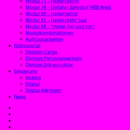
Modul 77 – Heitersdörfli
Modul 78 – Einfahrt Bahnhof HBB West
Modul 80 – Heiterswind
Modul 81 – Heiterskehr Süd
Modul 88 – “Heiter hin und her”
Modulkombinationen
Auftragsarbeiten
Rollmaterial
Division Cargo
Division Personenverkehr
Division Infrastruktur
Steuerung
Analog
Digital
Digital-Adressen
News
E‑Mail
Facebook
Instagram
YouTube