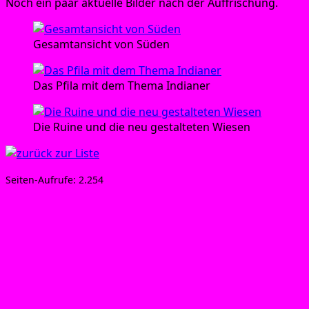
Noch ein paar aktu­el­le Bil­der nach der Auffrischung.
Gesamt­an­sicht von Süden
Das Pfi­la mit dem The­ma Indianer
Die Rui­ne und die neu gestal­te­ten Wiesen
Sei­ten-Auf­ru­fe:
2.254