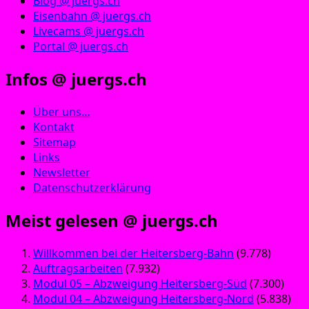
Blog @ juergs.ch
Eisenbahn @ juergs.ch
Livecams @ juergs.ch
Portal @ juergs.ch
Infos @ juergs.ch
Über uns…
Kontakt
Sitemap
Links
Newsletter
Datenschutzerklärung
Meist gelesen @ juergs.ch
Willkommen bei der Heitersberg-Bahn
(9.778)
Auftragsarbeiten
(7.932)
Modul 05 – Abzweigung Heitersberg-Süd
(7.300)
Modul 04 – Abzweigung Heitersberg-Nord
(5.838)