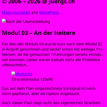
© 2006 – 2026 @ juergs.ch
Made by mys­elf
and
Word­Press
Modul 03 – An der Heitere
Der Bau des Moduls 03 wur­de kurz nach dem Modul 02
in Angriff genom­men und ver­lief schon mit weni­ger Pro­
ble­men, da die gemach­ten Erfah­run­gen bereits ein­flies­
sen konn­ten. Lei­der waren damals nicht alle Pro­ble­me
offensichtlich…
Stre­cken­mo­dul 120x40
Das auf dem Plan ein­ge­zeich­ne­te Vor­si­gnal ist noch
nicht gepflanzt, aber als Opti­on angedacht.
Auch die­ser Plan zeigt nicht den eigent­li­chen Stre­cken­