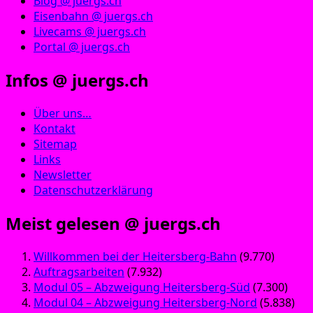
Blog @ juergs.ch
Eisenbahn @ juergs.ch
Livecams @ juergs.ch
Portal @ juergs.ch
Infos @ juergs.ch
Über uns…
Kontakt
Sitemap
Links
Newsletter
Datenschutzerklärung
Meist gelesen @ juergs.ch
Willkommen bei der Heitersberg-Bahn
(9.770)
Auftragsarbeiten
(7.932)
Modul 05 – Abzweigung Heitersberg-Süd
(7.300)
Modul 04 – Abzweigung Heitersberg-Nord
(5.838)