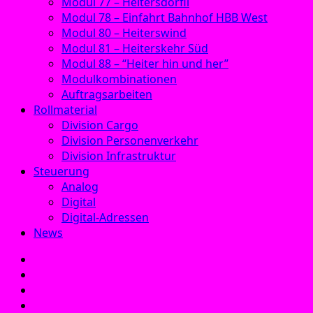
Modul 77 – Heitersdörfli
Modul 78 – Einfahrt Bahnhof HBB West
Modul 80 – Heiterswind
Modul 81 – Heiterskehr Süd
Modul 88 – “Heiter hin und her”
Modulkombinationen
Auftragsarbeiten
Rollmaterial
Division Cargo
Division Personenverkehr
Division Infrastruktur
Steuerung
Analog
Digital
Digital-Adressen
News
E‑Mail
Facebook
Instagram
YouTube