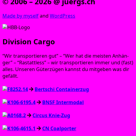
© 2006 – 2026 @ juergs.ch
Made by mys­elf
and
Word­Press
Division Cargo
“Wir trans­por­tie­ren gut” – “Wer hat die meis­ten Anhän­
ger” – “Ras­tatt­less” – wir trans­por­tie­ren immer und (fast)
alles. Unse­ren Güter­zü­gen kannst du mit­ge­ben was dir
gefällt.
Bertschi Containerzug
BNSF Intermodal
Circus Knie-Zug
CN Coalporter