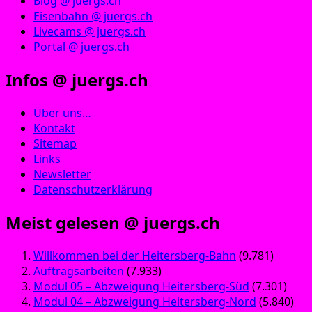
Blog @ juergs.ch
Eisenbahn @ juergs.ch
Livecams @ juergs.ch
Portal @ juergs.ch
Infos @ juergs.ch
Über uns…
Kontakt
Sitemap
Links
Newsletter
Datenschutzerklärung
Meist gelesen @ juergs.ch
Willkommen bei der Heitersberg-Bahn
(9.781)
Auftragsarbeiten
(7.933)
Modul 05 – Abzweigung Heitersberg-Süd
(7.301)
Modul 04 – Abzweigung Heitersberg-Nord
(5.840)