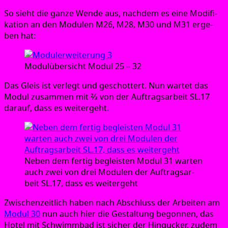
So sieht die gan­ze Wen­de aus, nach­dem es eine Modi­fi­
ka­ti­on an den Modu­len M26, M28, M30 und M31 erge­
ben hat:
Modul­über­sicht Modul 25 – 32
Das Gleis ist ver­legt und geschot­tert. Nun war­tet das
Modul zusam­men mit ⅔ von der Auf­trags­ar­beit SL.17
dar­auf, dass es weitergeht.
Neben dem fer­tig begleis­ten Modul 31 war­ten
auch zwei von drei Modu­len der Auf­trags­ar­
beit SL.17, dass es weitergeht
Zwi­schen­zeit­lich haben nach Abschluss der Arbei­ten am
Modul 30
nun auch hier die Gestal­tung begon­nen, das
Hotel mit Schwimm­bad ist sicher der Hin­gu­cker, zudem