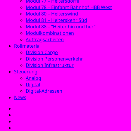
Modul 77 – Heitersdörfli
Modul 78 – Einfahrt Bahnhof HBB West
Modul 80 – Heiterswind
Modul 81 – Heiterskehr Süd
Modul 88 – “Heiter hin und her”
Modulkombinationen
Auftragsarbeiten
Rollmaterial
Division Cargo
Division Personenverkehr
Division Infrastruktur
Steuerung
Analog
Digital
Digital-Adressen
News
E‑Mail
Facebook
Instagram
YouTube