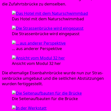
die Zufahrts­brü­cke zu demselben.
Das Hotel mit dem Naturschwimmbad
Die Stras­sen­brü­cke wird eingepasst
… aus ande­rer Perspektive
Ansicht vom Modul 32 her
Die ehe­ma­li­ge Eisen­bahn­brü­cke wur­de nun zur Stras­
sen­brü­cke umge­baut und die seit­li­chen Abstüt­zun­gen
wur­den fertiggestellt.
Die Sei­ten­auf­bau­ten für die Brücke