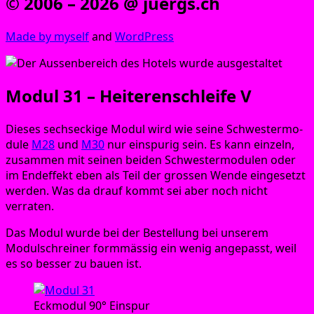
© 2006 – 2026 @ juergs.ch
Made by mys­elf
and
Word­Press
Modul 31 – Heiterenschleife V
Die­ses sechs­ecki­ge Modul wird wie sei­ne Schwes­ter­mo­
du­le
M28
und
M30
nur ein­spu­rig sein. Es kann ein­zeln,
zusam­men mit sei­nen bei­den Schwes­ter­mo­du­len oder
im End­ef­fekt eben als Teil der gros­sen Wen­de ein­ge­setzt
wer­den. Was da drauf kommt sei aber noch nicht
verraten.
Das Modul wur­de bei der Bestel­lung bei unse­rem
Modul­schrei­ner form­mäs­sig ein wenig ange­passt, weil
es so bes­ser zu bau­en ist.
Eck­mo­dul 90° Einspur