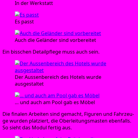
In der Werkstatt
Es passt
Auch die Gelän­der sind vorbereitet
Ein biss­chen Detail­pfle­ge muss auch sein.
Der Aus­sen­be­reich des Hotels wur­de
ausgestaltet
… und auch am Pool gab es Möbel
Die fina­len Arbei­ten sind gemacht, Figu­ren und Fahr­zeu­
ge wur­den plat­ziert, die Ober­lei­tungs­mas­ten eben­falls.
So sieht das Modul fer­tig aus.