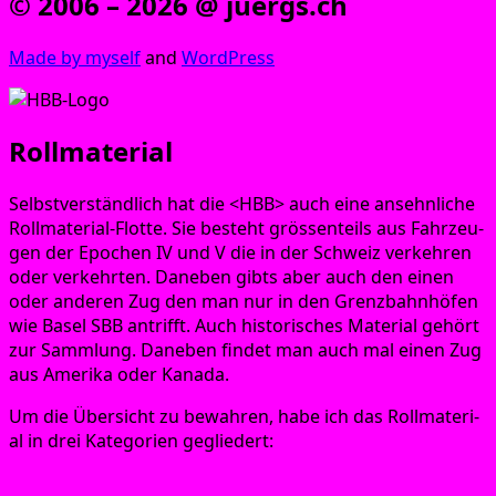
© 2006 – 2026 @ juergs.ch
Made by mys­elf
and
Word­Press
Rollmaterial
Selbst­ver­ständ­lich hat die <HBB> auch eine ansehn­li­che
Roll­ma­te­ri­al-Flot­te. Sie besteht grös­sen­teils aus Fahr­zeu­
gen der Epo­chen IV und V die in der Schweiz ver­keh­ren
oder ver­kehr­ten. Dane­ben gibts aber auch den einen
oder ande­ren Zug den man nur in den Grenz­bahn­hö­fen
wie Basel SBB antrifft. Auch his­to­ri­sches Mate­ri­al gehört
zur Samm­lung. Dane­ben fin­det man auch mal einen Zug
aus Ame­ri­ka oder Kanada.
Um die Über­sicht zu bewah­ren, habe ich das Roll­ma­te­ri­
al in drei Kate­go­rien gegliedert:
1.
Division Cargo