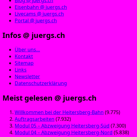
Blog @ juergs.ch
Eisenbahn @ juergs.ch
Livecams @ juergs.ch
Portal @ juergs.ch
Infos @ juergs.ch
Über uns…
Kontakt
Sitemap
Links
Newsletter
Datenschutzerklärung
Meist gelesen @ juergs.ch
Willkommen bei der Heitersberg-Bahn
(9.775)
Auftragsarbeiten
(7.932)
Modul 05 – Abzweigung Heitersberg-Süd
(7.300)
Modul 04 – Abzweigung Heitersberg-Nord
(5.838)