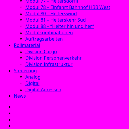
Modul 77 – Heitersdörfli
Modul 78 – Einfahrt Bahnhof HBB West
Modul 80 – Heiterswind
Modul 81 – Heiterskehr Süd
Modul 88 – “Heiter hin und her”
Modulkombinationen
Auftragsarbeiten
Rollmaterial
Division Cargo
Division Personenverkehr
Division Infrastruktur
Steuerung
Analog
Digital
Digital-Adressen
News
E‑Mail
Facebook
Instagram
YouTube