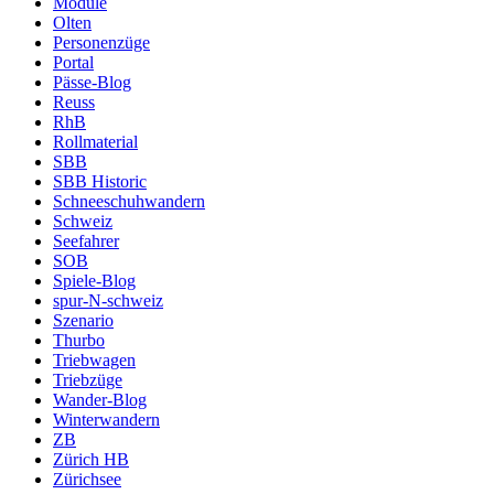
Module
Olten
Personenzüge
Portal
Pässe-Blog
Reuss
RhB
Rollmaterial
SBB
SBB Historic
Schneeschuhwandern
Schweiz
Seefahrer
SOB
Spiele-Blog
spur-N-schweiz
Szenario
Thurbo
Triebwagen
Triebzüge
Wander-Blog
Winterwandern
ZB
Zürich HB
Zürichsee