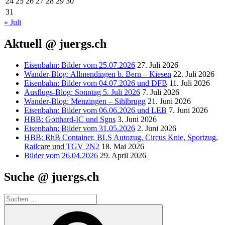
24
25
26
27
28
29
30
31
« Juli
Aktuell @ juergs.ch
Eisenbahn: Bilder vom 25.07.2026
27. Juli 2026
Wander-Blog: Allmendingen b. Bern – Kiesen
22. Juli 2026
Eisenbahn: Bilder vom 04.07.2026 und DFB
11. Juli 2026
Ausflugs-Blog: Sonntag 5. Juli 2026
7. Juli 2026
Wander-Blog: Menzingen – Sihlbrugg
21. Juni 2026
Eisenbahn: Bilder vom 06.06.2026 und LEB
7. Juni 2026
HBB: Gotthard-IC und Sgns
3. Juni 2026
Eisenbahn: Bilder vom 31.05.2026
2. Juni 2026
HBB: RhB Container, BLS Autozug, Circus Knie, Sportzug,
Railcare und TGV 2N2
18. Mai 2026
Bilder vom 26.04.2026
29. April 2026
Suche @ juergs.ch
Suchen
nach:
Suchen