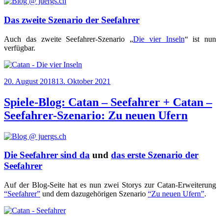
Das zweite Szenario der Seefahrer
Auch das zwei­te See­fah­rer-Sze­na­rio „
Die vier Inseln
“ ist nun
verfügbar.
Veröffentlicht
20. August 2018
13. Oktober 2021
am
Spiele-Blog: Catan – Seefahrer + Catan –
Seefahrer-Szenario: Zu neuen Ufern
Die Seefahrer sind da
und
das erste Szenario der
Seefahrer
Auf der Blog-Sei­te hat es nun zwei Sto­rys zur Catan-Erwei­te­rung
“See­fah­rer”
und dem dazu­ge­hö­ri­gen Sze­na­rio
“Zu neu­en Ufern”
.