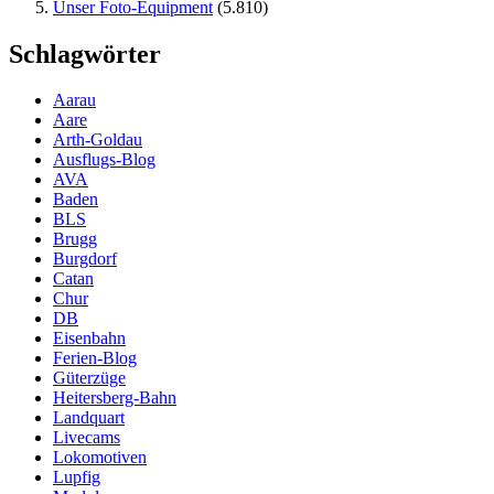
Unser Foto-Equipment
(5.810)
Schlagwörter
Aarau
Aare
Arth-Goldau
Ausflugs-Blog
AVA
Baden
BLS
Brugg
Burgdorf
Catan
Chur
DB
Eisenbahn
Ferien-Blog
Güterzüge
Heitersberg-Bahn
Landquart
Livecams
Lokomotiven
Lupfig