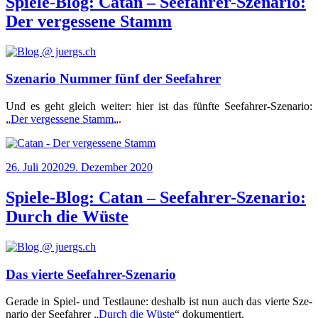
Spiele-Blog: Catan – Seefahrer-Szenario:
Der vergessene Stamm
Szenario Nummer fünf der Seefahrer
Und es geht gleich wei­ter: hier ist das fünf­te See­fah­rer-Sze­na­rio:
„
Der ver­ges­se­ne Stamm
„.
Veröffentlicht
26. Juli 2020
29. Dezember 2020
am
Spiele-Blog: Catan – Seefahrer-Szenario:
Durch die Wüste
Das vierte Seefahrer-Szenario
Gera­de in Spiel- und Test­lau­ne: des­halb ist nun auch das vier­te Sze­
na­rio der See­fah­rer „
Durch die Wüs­te
“ doku­men­tiert.