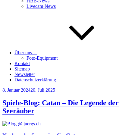
HBB-News
Livecam-News
Über uns…
Foto-Equipment
Kontakt
Sitemap
Newsletter
Datenschutzerklärung
Veröffentlicht
8. Januar 2024
20. Juli 2025
am
Spiele-Blog: Catan – Die Legende der
Seeräuber