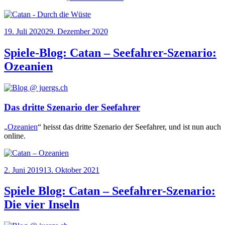
Veröffentlicht
19. Juli 2020
29. Dezember 2020
am
Spiele-Blog: Catan – Seefahrer-Szenario:
Ozeanien
Das dritte Szenario der Seefahrer
„
Ozea­ni­en
“ heisst das drit­te Sze­na­rio der See­fah­rer, und ist nun auch
online.
Veröffentlicht
2. Juni 2019
13. Oktober 2021
am
Spiele Blog: Catan – Seefahrer-Szenario:
Die vier Inseln