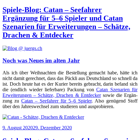
am
Spiele-Blog: Catan – Seefahrer
Ergänzung für 5–6 Spieler und Catan
Szenarien für Erweiterungen – Schätze,
Drachen & Entdecker
Noch was Neues im alten Jahr
Als ich über Weih­nach­ten die Bestel­lung gemacht habe, hät­te ich
nicht damit gerech­net, dass das Päck­li aus Deutsch­land so schnell da
ist. Doch heu­te hat es der Kurier bereits gebracht, dar­in befand sich
die (end­lich wie­der lie­fer­ba­re) Packung von
Catan Sze­na­ri­en für
Erwei­te­run­gen – Schät­ze, Dra­chen & Ent­de­cker
sowie die Ergän­
zung zu
Catan – See­fah­rer für 5–6 Spie­ler
. Also genü­gend Stoff
über den Jah­res­wech­sel zum stu­die­ren und ausprobieren.
Veröffentlicht
9. August 2020
29. Dezember 2020
am