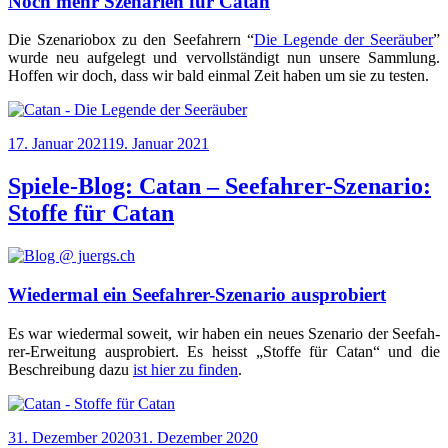
Noch mehr Szenarien für Catan
Die Sze­na­rio­box zu den See­fah­rern “
Die Legen­de der See­räu­ber
”
wur­de neu auf­ge­legt und ver­voll­stän­digt nun unse­re Samm­lung.
Hof­fen wir doch, dass wir bald ein­mal Zeit haben um sie zu testen.
Veröffentlicht
17. Januar 2021
19. Januar 2021
am
Spiele-Blog: Catan – Seefahrer-Szenario:
Stoffe für Catan
Wiedermal ein Seefahrer-Szenario ausprobiert
Es war wie­der­mal soweit, wir haben ein neu­es Sze­na­rio der See­fah­
rer-Erwei­tung aus­pro­biert. Es heisst „Stof­fe für Catan“ und die
Beschrei­bung dazu
ist hier zu fin­den
.
Veröffentlicht
31. Dezember 2020
31. Dezember 2020