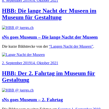
Veröffentlicht
8. September 2019
14. Oktober 2021
am
HBB: Die lange Nacht der Museen im
Museum für Gestaltung
sNs goes Museum – Die lange Nacht der Museen
Die kur­ze Bild­stre­cke von der
“Lan­gen Nacht der Muse­en”
.
Veröffentlicht
2. September 2019
14. Oktober 2021
am
HBB: Der 2. Fahrtag im Museum für
Gestaltung
sNs goes Museum – 2. Fahrtag