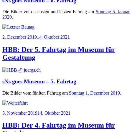
sNs goes Museum – 6. Fahrtag
Die Bil­der vom sechs­ten und letz­ten Fahr­tag am
Sonn­tag 5. Janu­ar
2020
.
Veröffentlicht
2. Dezember 2019
14. Oktober 2021
am
HBB: Der 5. Fahrtag im Museum für
Gestaltung
sNs goes Museum – 5. Fahrtag
Die Bil­der vom fünf­ten Fahr­tag am
Sonn­tag 1. Dezem­ber 2019
.
Veröffentlicht
3. November 2019
14. Oktober 2021
am
HBB: Der 4. Fahrtag im Museum für