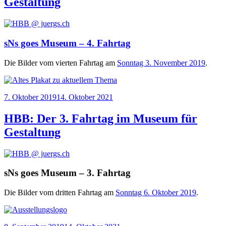
Gestaltung
sNs goes Museum – 4. Fahrtag
Die Bil­der vom vier­ten Fahr­tag am
Sonn­tag 3. Novem­ber 2019
.
Veröffentlicht
7. Oktober 2019
14. Oktober 2021
am
HBB: Der 3. Fahrtag im Museum für
Gestaltung
sNs goes Museum – 3. Fahrtag
Die Bil­der vom drit­ten Fahr­tag am
Sonn­tag 6. Okto­ber 2019
.