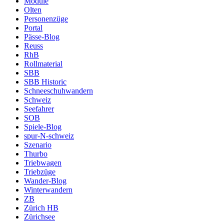
Module
Olten
Personenzüge
Portal
Pässe-Blog
Reuss
RhB
Rollmaterial
SBB
SBB Historic
Schneeschuhwandern
Schweiz
Seefahrer
SOB
Spiele-Blog
spur-N-schweiz
Szenario
Thurbo
Triebwagen
Triebzüge
Wander-Blog
Winterwandern
ZB
Zürich HB
Zürichsee