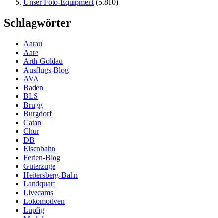
Unser Foto-Equipment
(5.810)
Schlagwörter
Aarau
Aare
Arth-Goldau
Ausflugs-Blog
AVA
Baden
BLS
Brugg
Burgdorf
Catan
Chur
DB
Eisenbahn
Ferien-Blog
Güterzüge
Heitersberg-Bahn
Landquart
Livecams
Lokomotiven
Lupfig