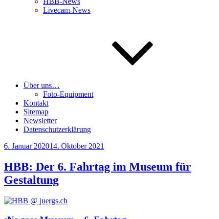
HBB-News
Livecam-News
Über uns…
Foto-Equipment
Kontakt
Sitemap
Newsletter
Datenschutzerklärung
Veröffentlicht
6. Januar 2020
14. Oktober 2021
am
HBB: Der 6. Fahrtag im Museum für
Gestaltung