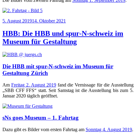
Die Bil­der vom zwei­ten Fahr­tag am
Sonn­tag 1. Sep­tem­ber 2019
.
Veröffentlicht
5. August 2019
14. Oktober 2021
am
HBB: Die HBB und spur-N-schweiz im
Museum für Gestaltung
Die HBB mit spur-N-schweiz im Museum für
Gestaltung Zürich
Am
Frei­tag 2. August 2019
fand die Ver­nis­sa­ge für die Aus­stel­lung
„SBB CFF FFS“ statt. Seit Sams­tag ist die Aus­stel­lung bis zum 5.
Janu­ar 2020 täg­lich geöffnet.
sNs goes Museum – 1. Fahrtag
Dazu gibt es Bil­der vom ers­ten Fahr­tag am
Sonn­tag 4. August 2019
.