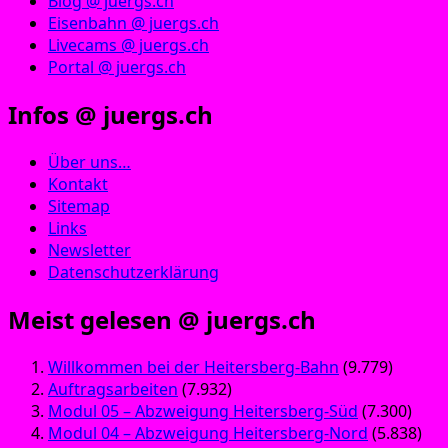
Blog @ juergs.ch
Eisenbahn @ juergs.ch
Livecams @ juergs.ch
Portal @ juergs.ch
Infos @ juergs.ch
Über uns…
Kontakt
Sitemap
Links
Newsletter
Datenschutzerklärung
Meist gelesen @ juergs.ch
Willkommen bei der Heitersberg-Bahn
(9.779)
Auftragsarbeiten
(7.932)
Modul 05 – Abzweigung Heitersberg-Süd
(7.300)
Modul 04 – Abzweigung Heitersberg-Nord
(5.838)