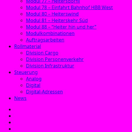
Modul 77 – Heitersdörfli
Modul 78 – Einfahrt Bahnhof HBB West
Modul 80 – Heiterswind
Modul 81 – Heiterskehr Süd
Modul 88 – “Heiter hin und her”
Modulkombinationen
Auftragsarbeiten
Rollmaterial
Division Cargo
Division Personenverkehr
Division Infrastruktur
Steuerung
Analog
Digital
Digital-Adressen
News
E‑Mail
Facebook
Instagram
YouTube