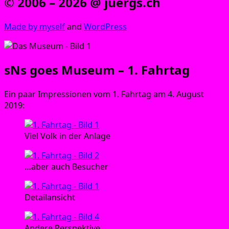
© 2006 – 2026 @ juergs.ch
Made by mys­elf
and
Word­Press
sNs goes Museum – 1. Fahrtag
Ein paar Impres­sio­nen vom 1. Fahr­tag am 4. August
2019:
Viel Volk in der Anlage
…aber auch Besucher
Detailansicht
Ande­re Perspektive