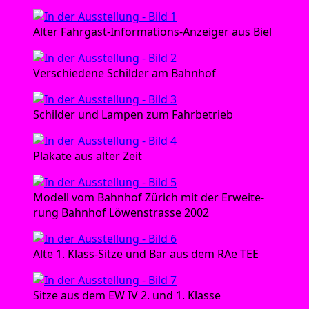
Alter Fahr­gast-Infor­ma­ti­ons-Anzei­ger aus Biel
Ver­schie­de­ne Schil­der am Bahnhof
Schil­der und Lam­pen zum Fahrbetrieb
Pla­ka­te aus alter Zeit
Modell vom Bahn­hof Zürich mit der Erwei­te­
rung Bahn­hof Löwen­stras­se 2002
Alte 1. Klass-Sit­ze und Bar aus dem RAe TEE
Sit­ze aus dem EW IV 2. und 1. Klasse