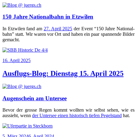
150 Jahre Nationalbahn in Etzwilen
In Etz­wi­len fand am
27. April 2025
der Event “150 Jah­re Natio­nal­
bahn” statt. Wir waren vor Ort und haben ein paar span­nen­de Bil­der
gemacht.
Veröffentlicht
16. April 2025
am
Ausflugs-Blog: Dienstag 15. April 2025
Augenschein am Untersee
Bevor der gros­se Regen kommt woll­ten wir selbst sehen, wie es
aus­sieht, wenn
der Unter­see einen his­to­risch tie­fen Pegel­stand
hat.
Veröffentlicht
5. März 2024
6. April 2024