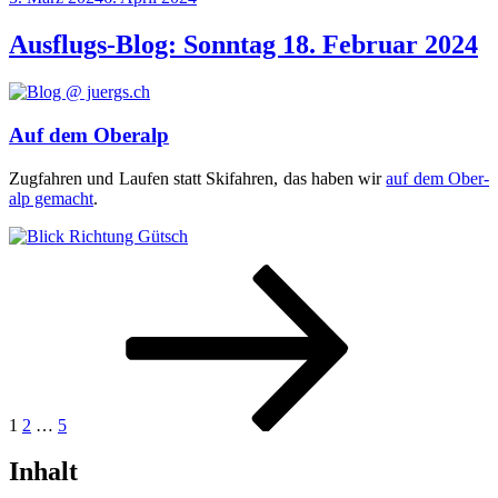
am
Ausflugs-Blog: Sonntag 18. Februar 2024
Auf dem Oberalp
Zug­fah­ren und Lau­fen statt Ski­fah­ren, das haben wir
auf dem Ober­
alp gemacht
.
Seitennummerierung
Seite
Seite
Seite
Nächste
Seite
der
Beiträge
1
2
…
5
Inhalt