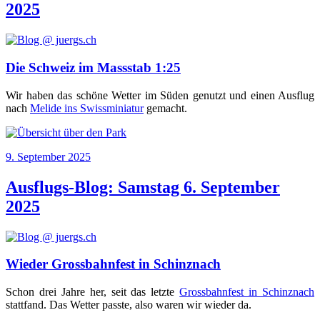
2025
Die Schweiz im Massstab 1:25
Wir haben das schö­ne Wet­ter im Süden genutzt und einen Aus­flug
nach
Mel­i­de ins Swiss­mi­nia­tur
gemacht.
Veröffentlicht
9. September 2025
am
Ausflugs-Blog: Samstag 6. September
2025
Wieder Grossbahnfest in Schinznach
Schon drei Jah­re her, seit das letz­te
Gross­bahn­fest in Schinz­nach
statt­fand. Das Wet­ter pass­te, also waren wir wie­der da.