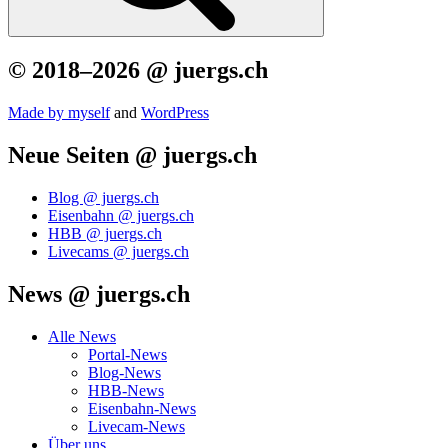
© 2018–2026 @ juergs.ch
Made by mys­elf
and
Word­Press
Neue Seiten @ juergs.ch
Blog @ juergs.ch
Eisenbahn @ juergs.ch
HBB @ juergs.ch
Livecams @ juergs.ch
News @ juergs.ch
Alle News
Portal-News
Blog-News
HBB-News
Eisenbahn-News
Livecam-News
Über uns…