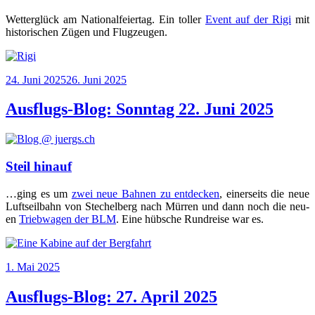
Wet­ter­glück am Natio­nal­fei­er­tag. Ein tol­ler
Event auf der Rigi
mit
his­to­ri­schen Zügen und Flugzeugen.
Veröffentlicht
24. Juni 2025
26. Juni 2025
am
Ausflugs-Blog: Sonntag 22. Juni 2025
Steil hinauf
…ging es um
zwei neue Bah­nen zu ent­de­cken
, einer­seits die neue
Luft­seil­bahn von Ste­chel­berg nach Mür­ren und dann noch die neu­
en
Trieb­wa­gen der BLM
. Eine hüb­sche Rund­rei­se war es.
Veröffentlicht
1. Mai 2025
am
Ausflugs-Blog: 27. April 2025