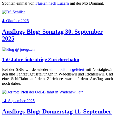
Spon­tan ein­mal von
Flüelen nach Luzern
mit der MS Diamant.
Veröffentlicht
4. Oktober 2025
am
Ausflugs-Blog: Sonntag 30. September
2025
150 Jahre linksufrige Zürichseebahn
Bei der SBB wur­de wie­der
ein Jubi­lä­um gefei­ert
mit Nost­al­gie­zü­
gen und Fahr­zeug­aus­stel­lun­gen in Wädens­wil und Rich­ters­wil. Und
eine Schiff­fahrt auf dem Zürich­see war auf dem Aus­flug auch
noch dabei.
Veröffentlicht
14. September 2025
am
Ausflugs-Blog: Donnerstag 11. September