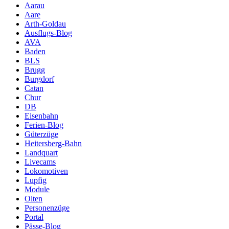
Aarau
Aare
Arth-Goldau
Ausflugs-Blog
AVA
Baden
BLS
Brugg
Burgdorf
Catan
Chur
DB
Eisenbahn
Ferien-Blog
Güterzüge
Heitersberg-Bahn
Landquart
Livecams
Lokomotiven
Lupfig
Module
Olten
Personenzüge
Portal
Pässe-Blog