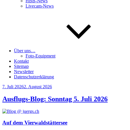
HBB-News
Livecam-News
Über uns…
Foto-Equipment
Kontakt
Sitemap
Newsletter
Datenschutzerklärung
Veröffentlicht
7. Juli 2026
2. August 2026
am
Ausflugs-Blog: Sonntag 5. Juli 2026
Auf dem Vierwaldstättersee