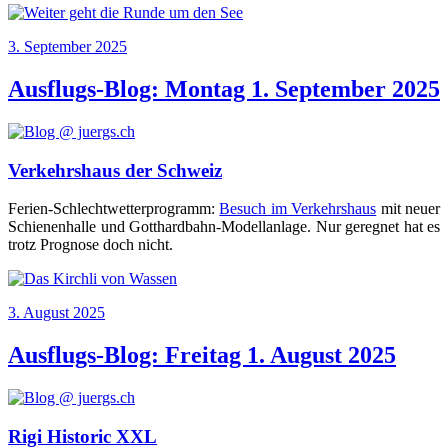
Veröffentlicht
3. September 2025
am
Ausflugs-Blog: Montag 1. September 2025
Verkehrshaus der Schweiz
Feri­en-Schlecht­wet­ter­pro­gramm:
Besuch im Ver­kehrs­haus
mit neu­er
Schie­nen­hal­le und Gott­hard­bahn-Modell­an­la­ge. Nur gereg­net hat es
trotz Pro­gno­se doch nicht.
Veröffentlicht
3. August 2025
am
Ausflugs-Blog: Freitag 1. August 2025
Rigi Historic XXL