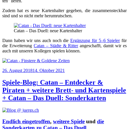
ten” liefen.
Zudem hat es neue Kar­ten­hal­ter gege­ben, die zusam­men­steck­bar
sind und so nicht mehr herumrutschen.
Catan – Das Duell: neue Kartenhalter
Dann haben wir uns auch noch die
Ergän­zung für 5–6 Spie­ler
für
die Erwei­te­rung
Catan – Städ­te & Rit­ter
ange­schafft, damit wir es
auch mit unse­ren Kol­le­gen spie­len können.
Veröffentlicht
26. August 2018
14. Oktober 2021
am
Spiele-Blog: Catan – Entdecker &
Piraten + weitere Brett- und Kartenspiele
+ Catan – Das Duell: Sonderkarten
Endlich eingetroffen
,
weitere Spiele
und
die
Sonderkarten zu Catan – Das Duell