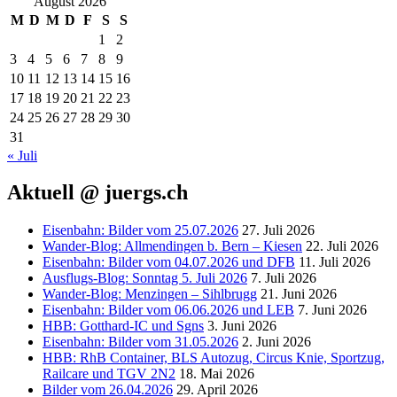
August 2026
M
D
M
D
F
S
S
1
2
3
4
5
6
7
8
9
10
11
12
13
14
15
16
17
18
19
20
21
22
23
24
25
26
27
28
29
30
31
« Juli
Aktuell @ juergs.ch
Eisenbahn: Bilder vom 25.07.2026
27. Juli 2026
Wander-Blog: Allmendingen b. Bern – Kiesen
22. Juli 2026
Eisenbahn: Bilder vom 04.07.2026 und DFB
11. Juli 2026
Ausflugs-Blog: Sonntag 5. Juli 2026
7. Juli 2026
Wander-Blog: Menzingen – Sihlbrugg
21. Juni 2026
Eisenbahn: Bilder vom 06.06.2026 und LEB
7. Juni 2026
HBB: Gotthard-IC und Sgns
3. Juni 2026
Eisenbahn: Bilder vom 31.05.2026
2. Juni 2026
HBB: RhB Container, BLS Autozug, Circus Knie, Sportzug,
Railcare und TGV 2N2
18. Mai 2026
Bilder vom 26.04.2026
29. April 2026