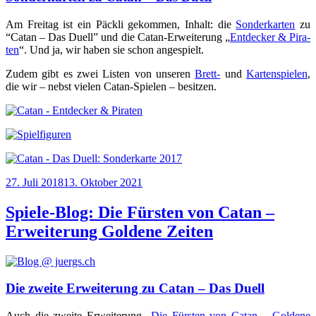
Am Frei­tag ist ein Päck­li gekom­men, Inhalt: die
Son­der­kar­ten
zu
“Catan – Das Duell” und die Catan-Erwei­te­rung „
Ent­de­cker & Pira­
ten
“. Und ja, wir haben sie schon angespielt.
Zudem gibt es zwei Lis­ten von unse­ren
Brett-
und
Kar­ten­spie­len
,
die wir – nebst vie­len Catan-Spie­len – besitzen.
Veröffentlicht
27. Juli 2018
13. Oktober 2021
am
Spiele-Blog: Die Fürsten von Catan –
Erweiterung Goldene Zeiten
Die zweite Erweiterung zu Catan – Das Duell
Auch die zwei­te Erwei­te­rung
„Die Fürs­ten von Catan – Gol­de­ne