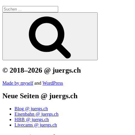
Suchen
nach:
Suchen
© 2018–2026 @ juergs.ch
Made by mys­elf
and
Word­Press
Neue Seiten @ juergs.ch
Blog @ juergs.ch
Eisenbahn @ juergs.ch
HBB @ juergs.ch
Livecams @ juergs.ch