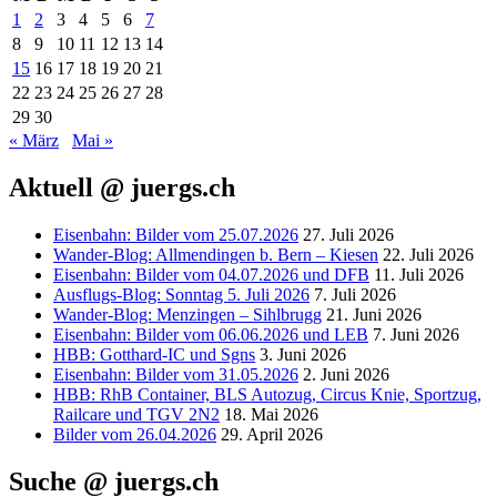
1
2
3
4
5
6
7
8
9
10
11
12
13
14
15
16
17
18
19
20
21
22
23
24
25
26
27
28
29
30
« März
Mai »
Aktuell @ juergs.ch
Eisenbahn: Bilder vom 25.07.2026
27. Juli 2026
Wander-Blog: Allmendingen b. Bern – Kiesen
22. Juli 2026
Eisenbahn: Bilder vom 04.07.2026 und DFB
11. Juli 2026
Ausflugs-Blog: Sonntag 5. Juli 2026
7. Juli 2026
Wander-Blog: Menzingen – Sihlbrugg
21. Juni 2026
Eisenbahn: Bilder vom 06.06.2026 und LEB
7. Juni 2026
HBB: Gotthard-IC und Sgns
3. Juni 2026
Eisenbahn: Bilder vom 31.05.2026
2. Juni 2026
HBB: RhB Container, BLS Autozug, Circus Knie, Sportzug,
Railcare und TGV 2N2
18. Mai 2026
Bilder vom 26.04.2026
29. April 2026
Suche @ juergs.ch