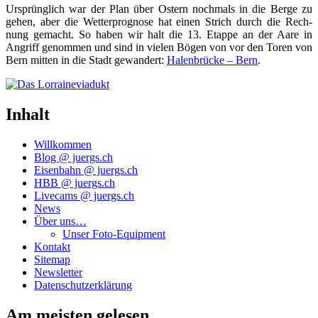
Ursprüng­lich war der Plan über Ostern noch­mals in die Ber­ge zu
gehen, aber die Wet­ter­pro­gno­se hat einen Strich durch die Rech­
nung gemacht. So haben wir halt die 13. Etap­pe an der Aare in
Angriff genom­men und sind in vie­len Bögen von vor den Toren von
Bern mit­ten in die Stadt gewan­dert:
Halen­brü­cke – Bern
.
Inhalt
Willkommen
Blog @ juergs.ch
Eisenbahn @ juergs.ch
HBB @ juergs.ch
Livecams @ juergs.ch
News
Über uns…
Unser Foto-Equipment
Kontakt
Sitemap
Newsletter
Datenschutzerklärung
Am meisten gelesen