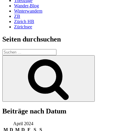
Triebzüge
Wander-Blog
Winterwandern
ZB
Zürich HB
Zürichsee
Seiten durchsuchen
Suchen
nach:
Suchen
Beiträge nach Datum
April 2024
M
D
M
D
F
S
S