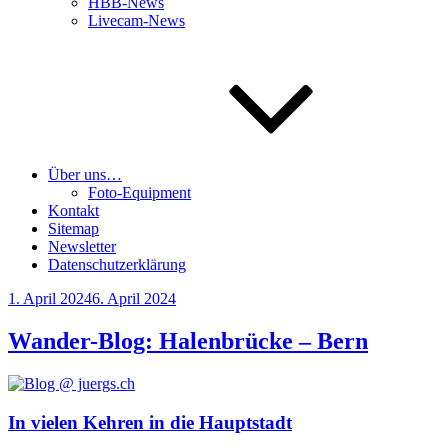
HBB-News
Livecam-News
Über uns…
Foto-Equipment
Kontakt
Sitemap
Newsletter
Datenschutzerklärung
Veröffentlicht
1. April 2024
6. April 2024
am
Wander-Blog: Halenbrücke – Bern
In vielen Kehren in die Hauptstadt