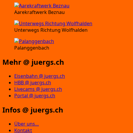
Aarekraftwerk Beznau
Unterwegs Richtung Wolfhalden
Palanggenbach
Mehr @ juergs.ch
Eisenbahn @ juergs.ch
HBB @ juergs.ch
Livecams @ juergs.ch
Portal @ juergs.ch
Infos @ juergs.ch
Über uns…
Kontakt