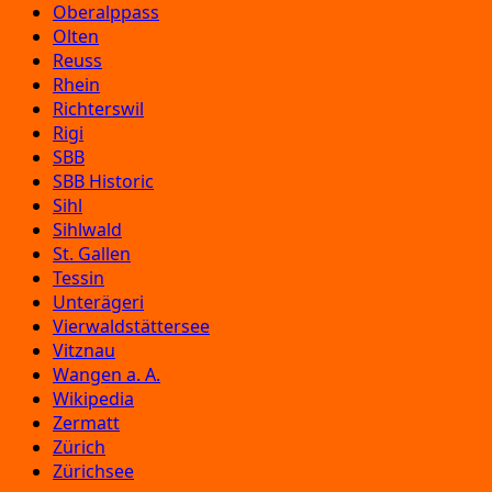
Oberalppass
Olten
Reuss
Rhein
Richterswil
Rigi
SBB
SBB Historic
Sihl
Sihlwald
St. Gallen
Tessin
Unterägeri
Vierwaldstättersee
Vitznau
Wangen a. A.
Wikipedia
Zermatt
Zürich
Zürichsee