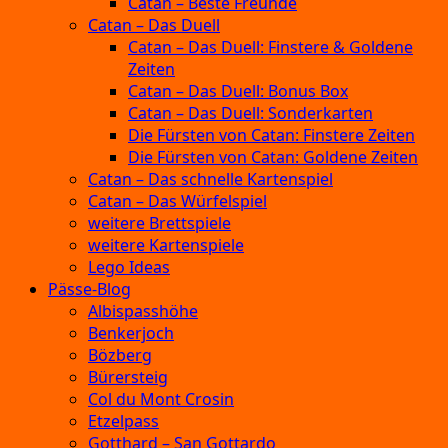
Catan – Beste Freunde
Catan – Das Duell
Catan – Das Duell: Finstere & Goldene
Zeiten
Catan – Das Duell: Bonus Box
Catan – Das Duell: Sonderkarten
Die Fürsten von Catan: Finstere Zeiten
Die Fürsten von Catan: Goldene Zeiten
Catan – Das schnelle Kartenspiel
Catan – Das Würfelspiel
weitere Brettspiele
weitere Kartenspiele
Lego Ideas
Pässe-Blog
Albispasshöhe
Benkerjoch
Bözberg
Bürersteig
Col du Mont Crosin
Etzelpass
Gotthard – San Gottardo