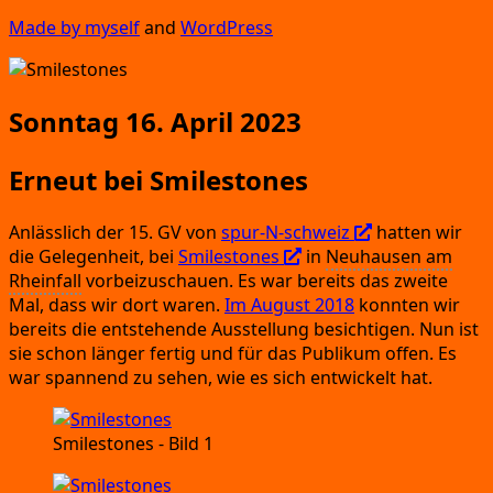
Made by mys­elf
and
Word­Press
Sonntag 16. April 2023
Erneut bei Smilestones
Anläss­lich der 15.
GV von
spur-N-schweiz
hat­ten wir
die Gele­gen­heit,
bei
Smi­le­sto­nes
in
Neu­hau­sen
am
Rhein­fall
vor­bei­zu­schau­en.
Es war bereits das zwei­te
Mal,
dass wir dort waren.
Im August 2018
konn­ten wir
bereits die ent­ste­hen­de Aus­stel­lung besich­ti­gen.
Nun ist
sie schon län­ger fer­tig und für das Publi­kum offen.
Es
war span­nend zu sehen,
wie es sich ent­wi­ckelt hat.
Smi­le­sto­nes
- Bild 1