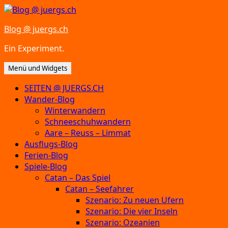
Zum
Inhalt
Blog @ juergs.ch
springen
Ein Experiment.
Menü und Widgets
SEITEN @ JUERGS.CH
Wander-Blog
Winterwandern
Schneeschuhwandern
Aare – Reuss – Limmat
Ausflugs-Blog
Ferien-Blog
Spiele-Blog
Catan – Das Spiel
Catan – Seefahrer
Szenario: Zu neuen Ufern
Szenario: Die vier Inseln
Szenario: Ozeanien