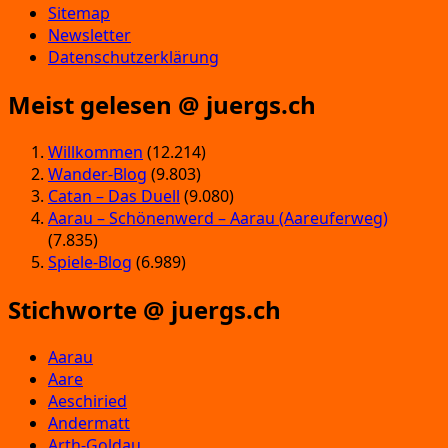
Sitemap
Newsletter
Datenschutzerklärung
Meist gelesen @ juergs.ch
Willkommen
(12.214)
Wander-Blog
(9.803)
Catan – Das Duell
(9.080)
Aarau – Schönenwerd – Aarau (Aareuferweg)
(7.835)
Spiele-Blog
(6.989)
Stichworte @ juergs.ch
Aarau
Aare
Aeschiried
Andermatt
Arth-Goldau