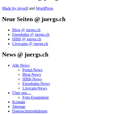
Made by mys­elf
and
Word­Press
Neue Seiten @ juergs.ch
Blog @ juergs.ch
Eisenbahn @ juergs.ch
HBB @ juergs.ch
Livecams @ juergs.ch
News @ juergs.ch
Alle News
Portal-News
Blog-News
HBB-News
Eisenbahn-News
Livecam-News
Über uns…
Foto-Equipment
Kontakt
Sitemap
Datenschutzerklärung