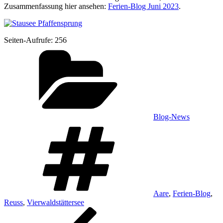
Zusam­men­fas­sung hier anse­hen:
Feri­en-Blog Juni 2023
.
Sei­ten-Auf­ru­fe:
256
Kategorien
Blog-News
Schlagwörter
Aare
,
Ferien-Blog
,
Reuss
,
Vierwaldstättersee
Beitragsnavigation
Vorheriger
Beitrag