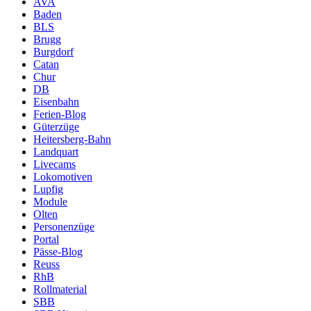
AVA
Baden
BLS
Brugg
Burgdorf
Catan
Chur
DB
Eisenbahn
Ferien-Blog
Güterzüge
Heitersberg-Bahn
Landquart
Livecams
Lokomotiven
Lupfig
Module
Olten
Personenzüge
Portal
Pässe-Blog
Reuss
RhB
Rollmaterial
SBB