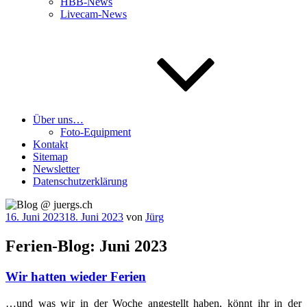
HBB-News
Livecam-News
Über uns…
Foto-Equipment
Kontakt
Sitemap
Newsletter
Datenschutzerklärung
Veröffentlicht
16. Juni 2023
18. Juni 2023
von
Jürg
am
Ferien-Blog: Juni 2023
Wir hatten wieder Ferien
…und was wir in der Woche ange­stellt haben, könnt ihr in der