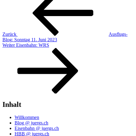
Zurück
Ausflugs-
Blog: Sonntag 11. Juni 2023
Nächster
Weiter
Eisenbahn: WRS
Beitrag
Inhalt
Willkommen
Blog @ juergs.ch
Eisenbahn @ juergs.ch
HBB @ juergs.ch