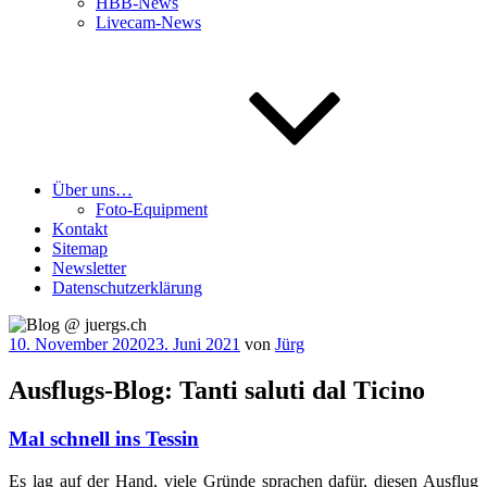
HBB-News
Livecam-News
Über uns…
Foto-Equipment
Kontakt
Sitemap
Newsletter
Datenschutzerklärung
Veröffentlicht
10. November 2020
23. Juni 2021
von
Jürg
am
Ausflugs-Blog: Tanti saluti dal Ticino
Mal schnell ins Tessin
Es lag auf der Hand, vie­le Grün­de spra­chen dafür, die­sen Aus­flug