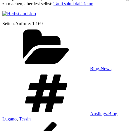
zu machen, aber lest selbst:
Tan­ti salu­ti dal Tici­no
.
Sei­ten-Auf­ru­fe:
1.169
Kategorien
Blog-News
Schlagwörter
Ausflugs-Blog
,
Lugano
,
Tessin
Beitragsnavigation
Vorheriger
Beitrag