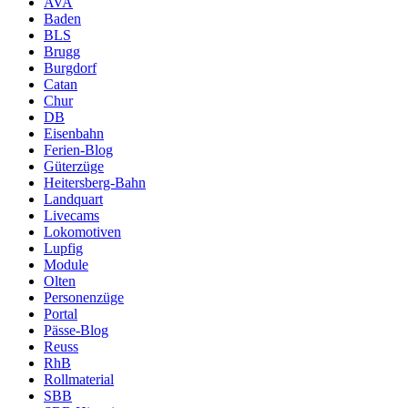
AVA
Baden
BLS
Brugg
Burgdorf
Catan
Chur
DB
Eisenbahn
Ferien-Blog
Güterzüge
Heitersberg-Bahn
Landquart
Livecams
Lokomotiven
Lupfig
Module
Olten
Personenzüge
Portal
Pässe-Blog
Reuss
RhB
Rollmaterial
SBB