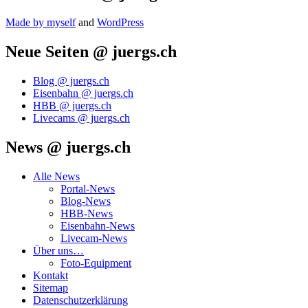
Made by mys­elf
and
Word­Press
Neue Seiten @ juergs.ch
Blog @ juergs.ch
Eisenbahn @ juergs.ch
HBB @ juergs.ch
Livecams @ juergs.ch
News @ juergs.ch
Alle News
Portal-News
Blog-News
HBB-News
Eisenbahn-News
Livecam-News
Über uns…
Foto-Equipment
Kontakt
Sitemap
Datenschutzerklärung